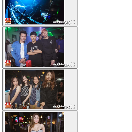
046
050
054