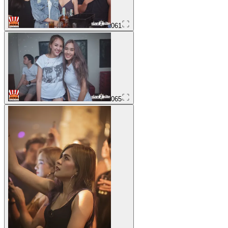
061
065