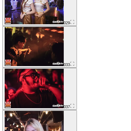
029
033
037