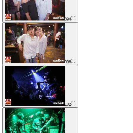
094
098
102