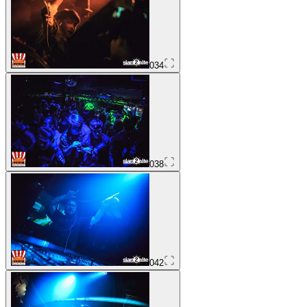
034
038
042