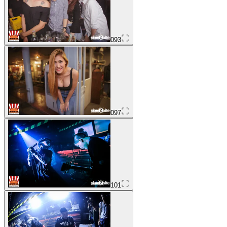
093
097
101