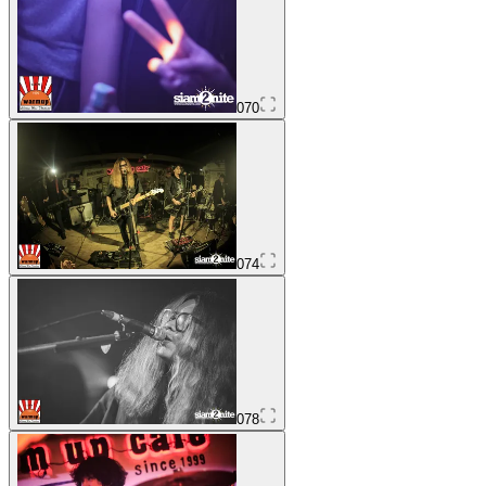
070
074
078