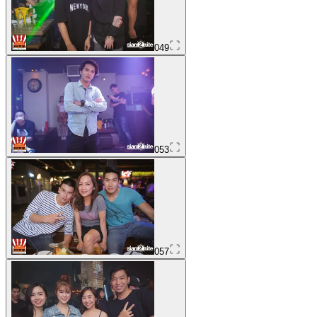
049
053
057