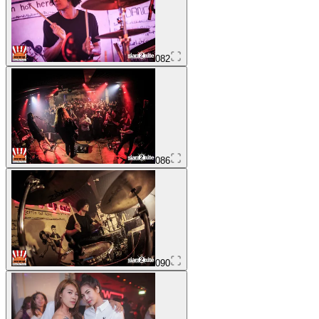
082
086
090