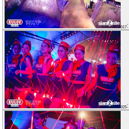
017
025