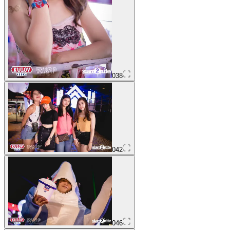
038
042
046