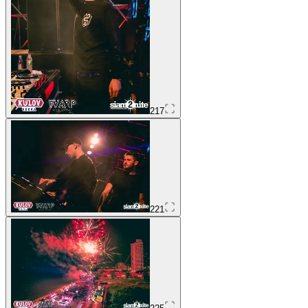
217
221