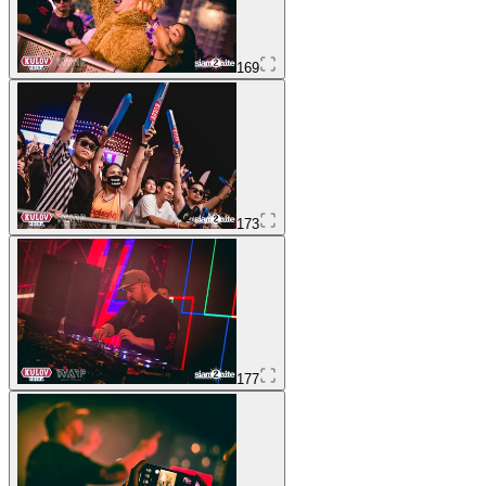
169
173
177