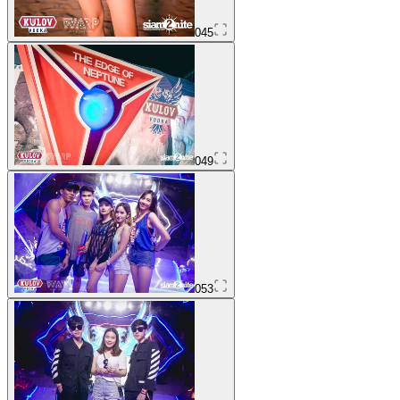
045
049
053