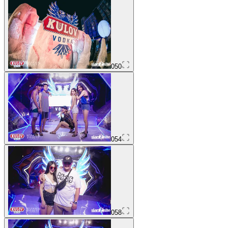
050
054
058