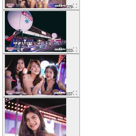
029
033
037