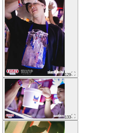
129
133