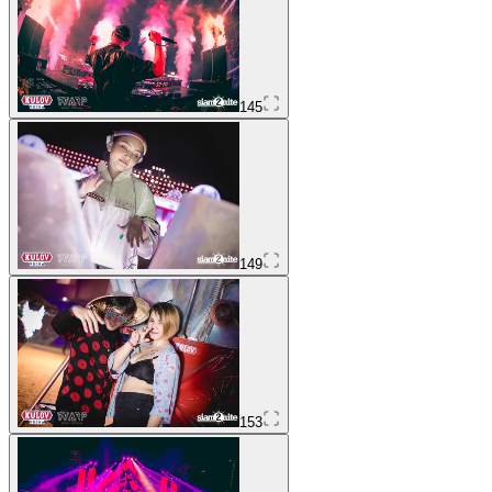
145
149
153