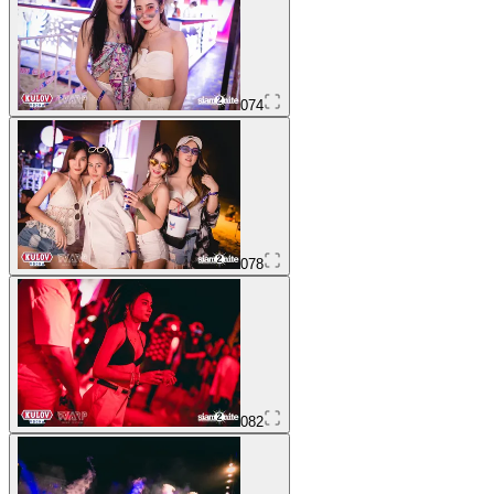
074
078
082