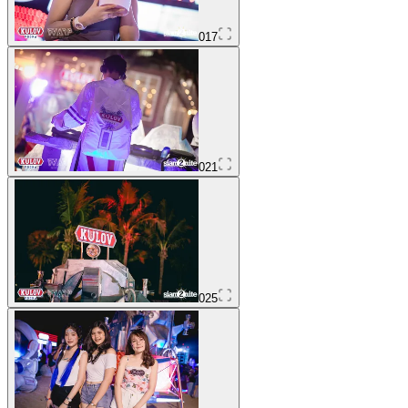
017
021
025