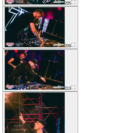
205
209
213