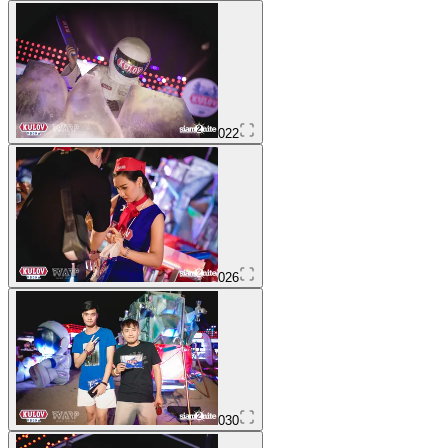
022
026
030