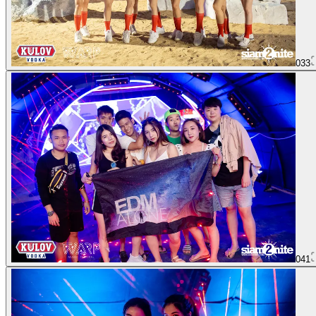
033
041