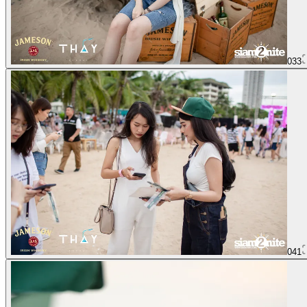
033
041