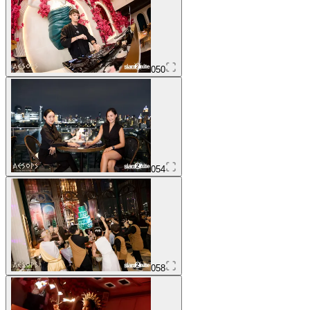
050
054
058