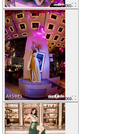
065
069