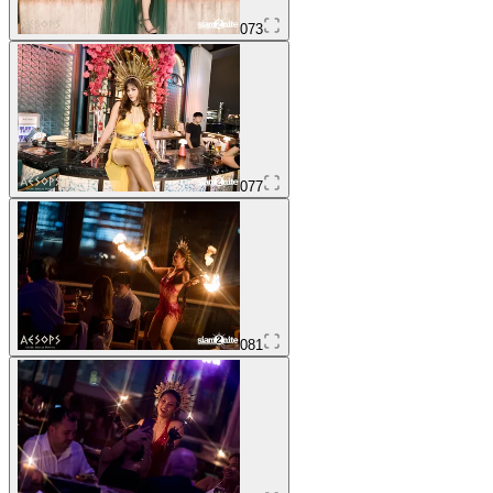
073
077
081