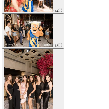
114
118