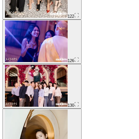
122
126
130