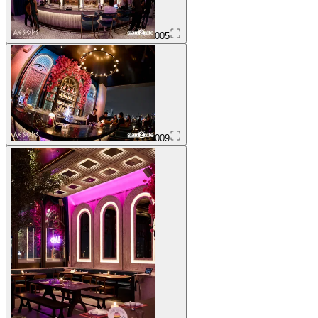
005
009