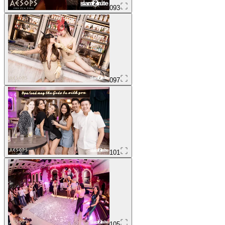
093
097
101
105