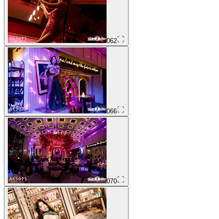
062
066
070