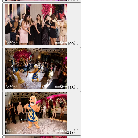
109
113
117