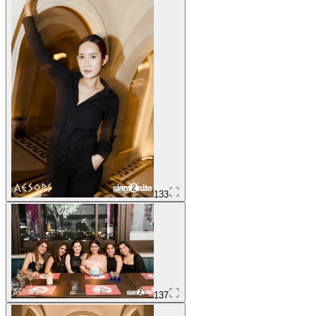
133
137