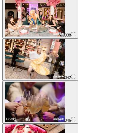
038
042
046