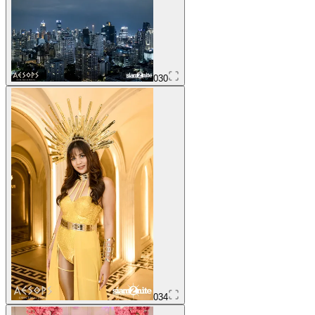
030
034