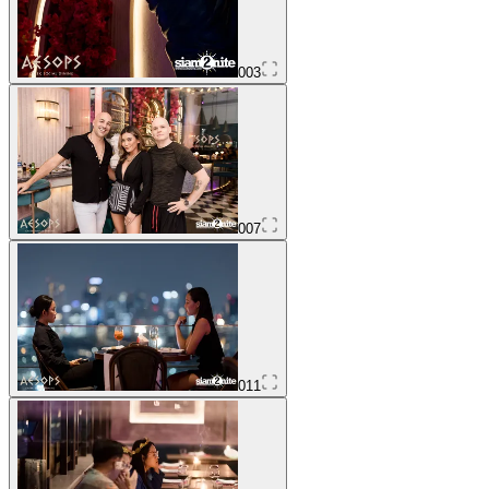
003
007
011