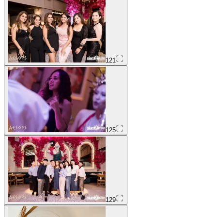
121
125
129