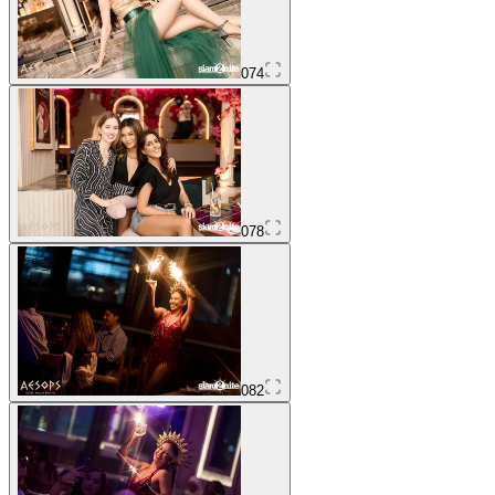
074
078
082