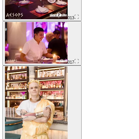
013
017