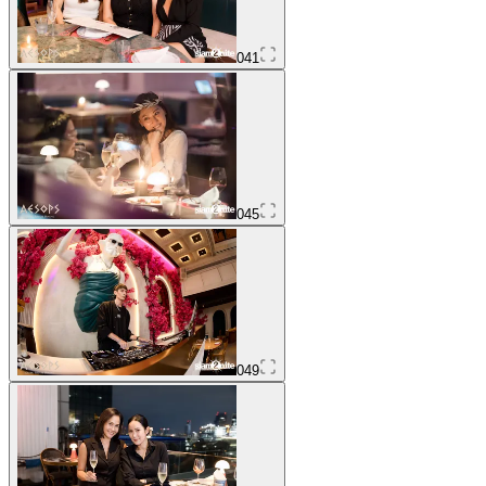
041
045
049