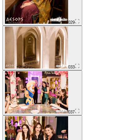
029
033
037