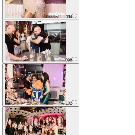
094
098
102