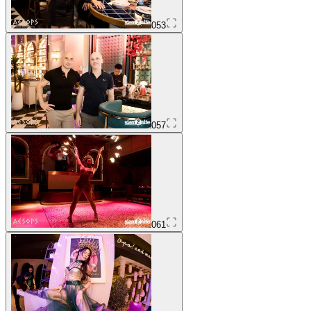
053
057
061