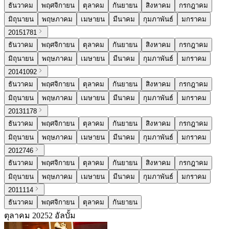
ธันวาคม
พฤศจิกายน
ตุลาคม
กันยายน
สิงหาคม
กรกฎาคม
มิถุนายน
พฤษภาคม
เมษายน
มีนาคม
กุมภาพันธ์
มกราคม
2015
1781
ธันวาคม
พฤศจิกายน
ตุลาคม
กันยายน
สิงหาคม
กรกฎาคม
มิถุนายน
พฤษภาคม
เมษายน
มีนาคม
กุมภาพันธ์
มกราคม
2014
1092
ธันวาคม
พฤศจิกายน
ตุลาคม
กันยายน
สิงหาคม
กรกฎาคม
มิถุนายน
พฤษภาคม
เมษายน
มีนาคม
กุมภาพันธ์
มกราคม
2013
1178
ธันวาคม
พฤศจิกายน
ตุลาคม
กันยายน
สิงหาคม
กรกฎาคม
มิถุนายน
พฤษภาคม
เมษายน
มีนาคม
กุมภาพันธ์
มกราคม
2012
746
ธันวาคม
พฤศจิกายน
ตุลาคม
กันยายน
สิงหาคม
กรกฎาคม
มิถุนายน
พฤษภาคม
เมษายน
มีนาคม
กุมภาพันธ์
มกราคม
2011
114
ธันวาคม
พฤศจิกายน
ตุลาคม
กันยายน
ตุลาคม 2025
2 อัลบั้ม