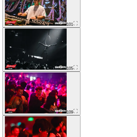
101
105
109