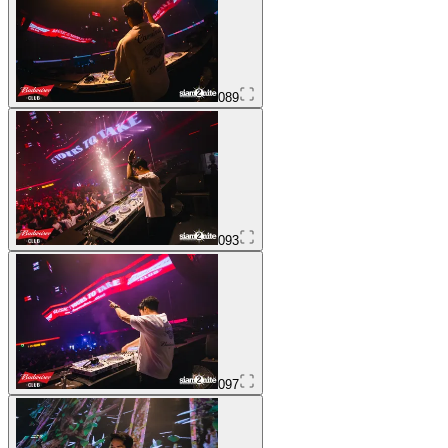
089
093
097