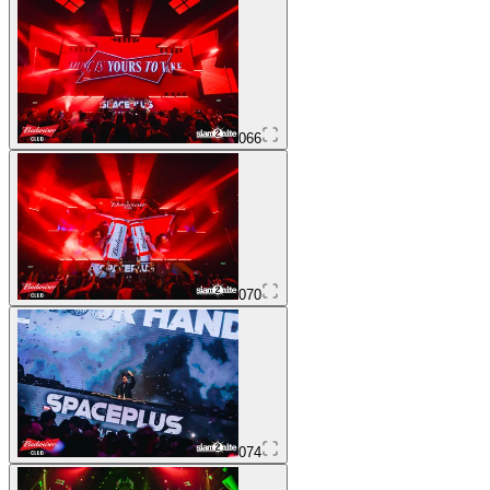
066
070
074