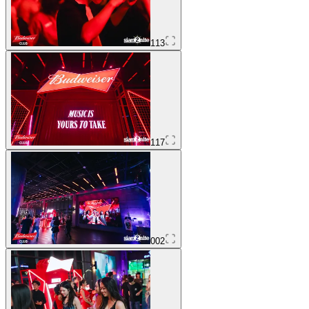
113
117
002