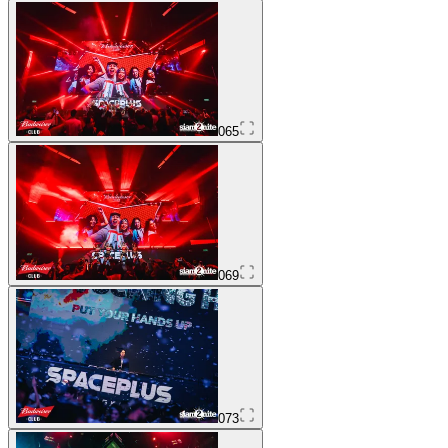
065
069
073