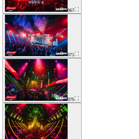
067
071
075