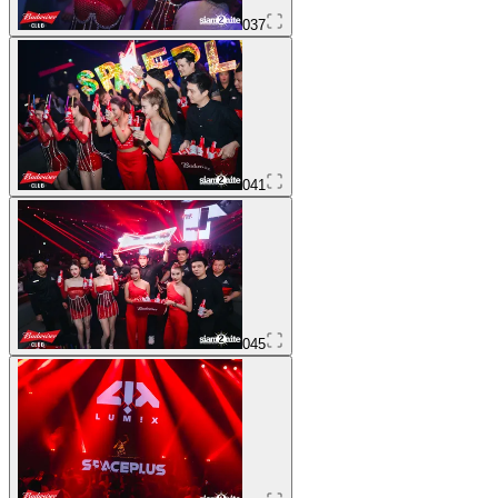
037
041
045