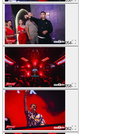
050
054
058
062