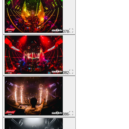
078
082
086