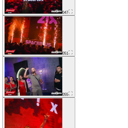
047
051
055