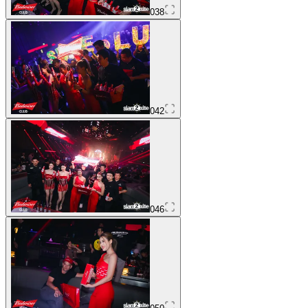
038
042
046