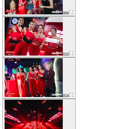
006
010
014