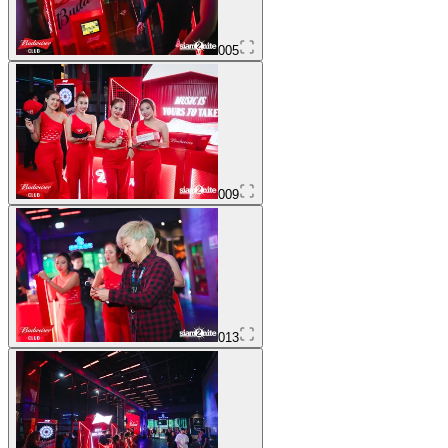
005
009
013