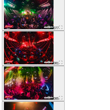
077
081
085