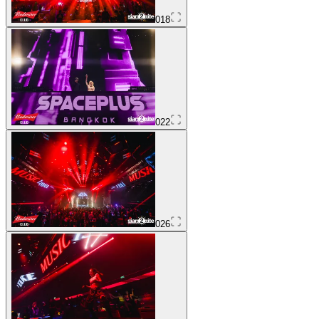
018
022
026