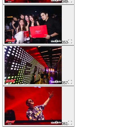
049
053
057
061