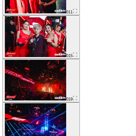
011
015
019