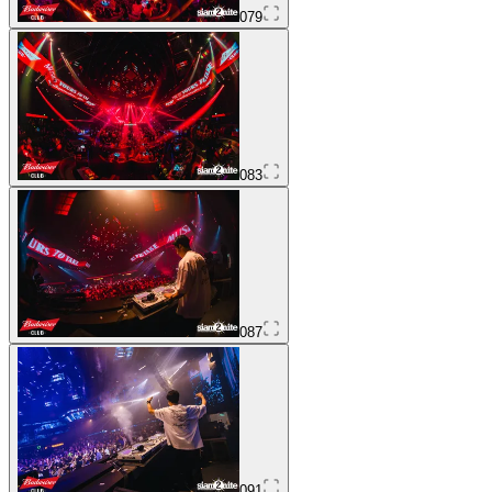
079
083
087
091