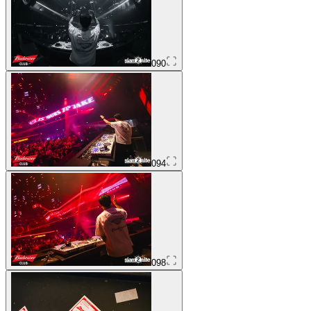
090
094
098