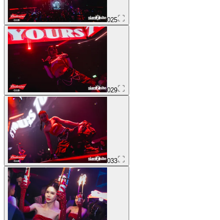
025
029
033