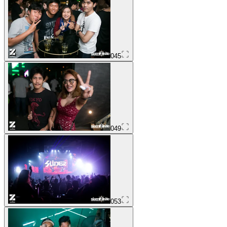
045
049
053