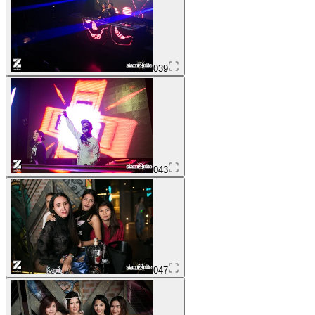
039
043
047