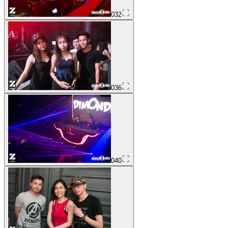
032
036
040