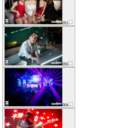
051
055
004