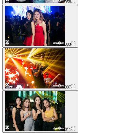
058
003
007
011