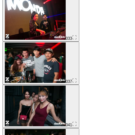
033
037
041