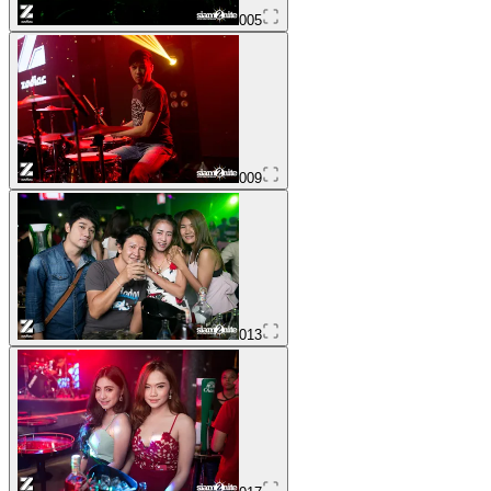
005
009
013