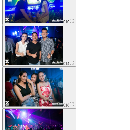
010
014
018