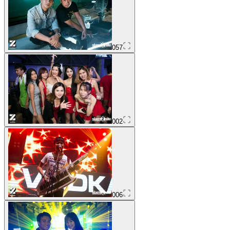
057
002
006