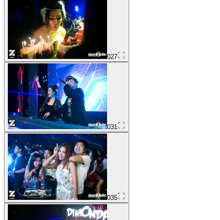
027
031
035