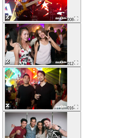
008
012
016