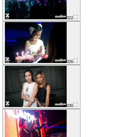
022
026
030