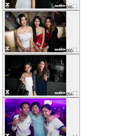
046
050
054