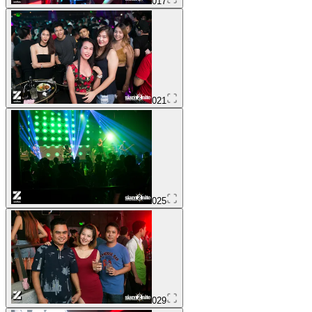
017
021
025
029