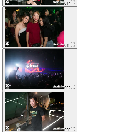
044
048
052
056