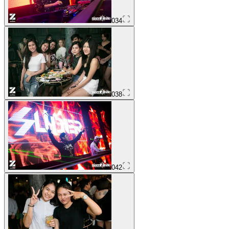
034
038
042