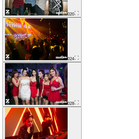
020
024
028