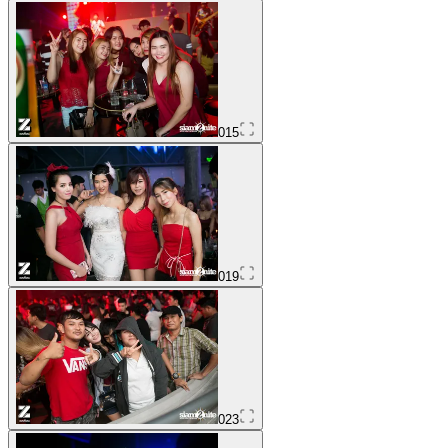
015
019
023