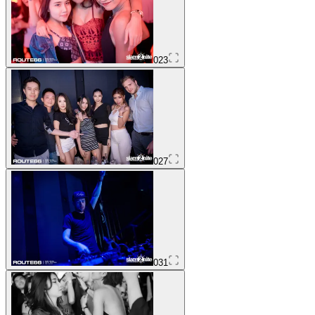
023
027
031