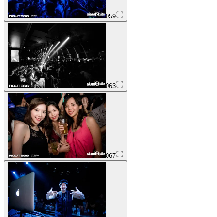
059
063
067