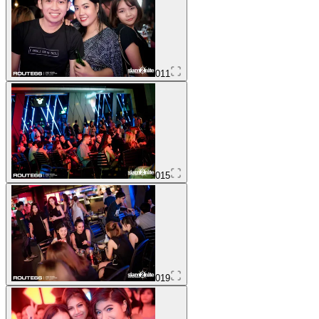
011
015
019