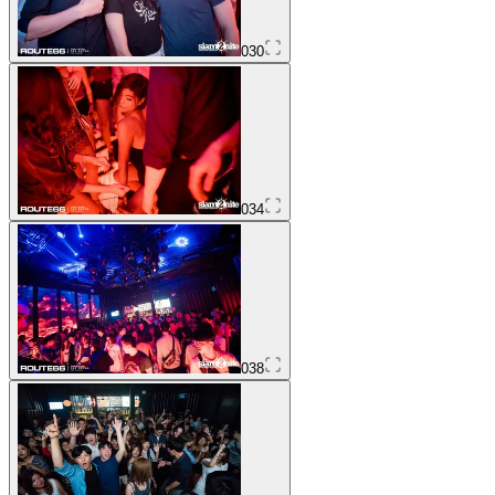
030
034
038