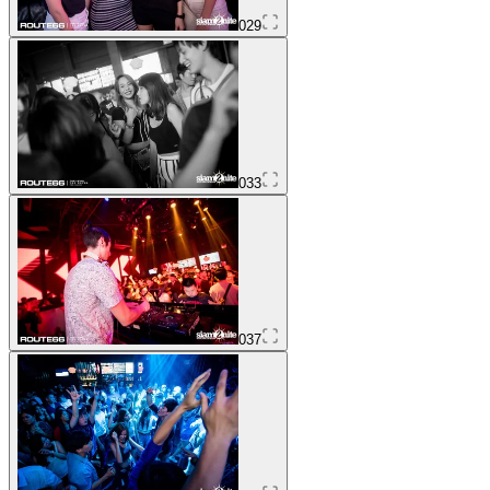
029
033
037