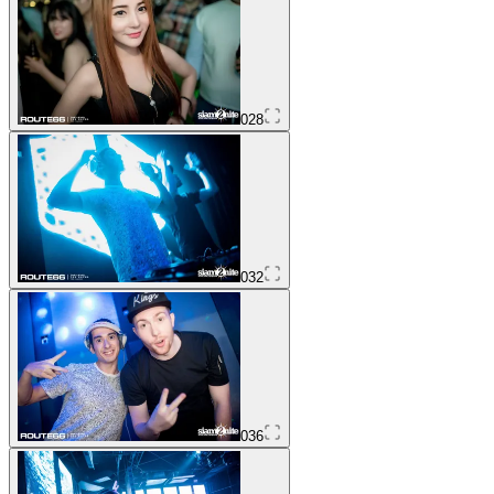
028
032
036