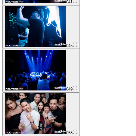
041
045
049
053