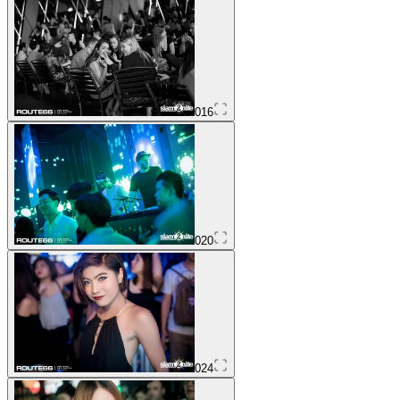
016
020
024