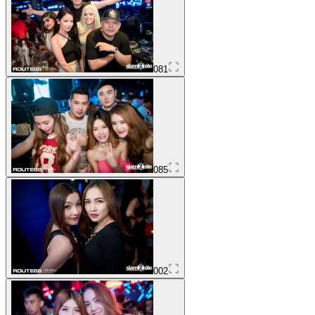
081
085
002