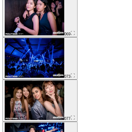
069
073
077