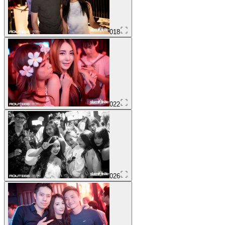
018
022
026