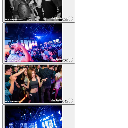
035
039
043