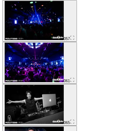
057
061
065