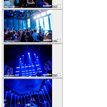
042
046
050