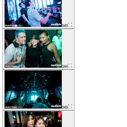
040
044
048