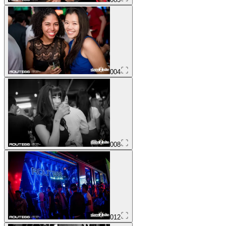
004
008
012