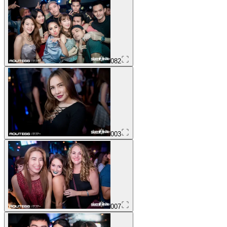
082
003
007