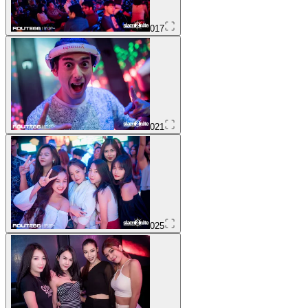
017
021
025