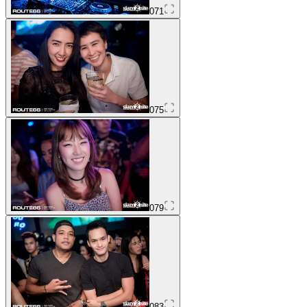
071
075
079
083