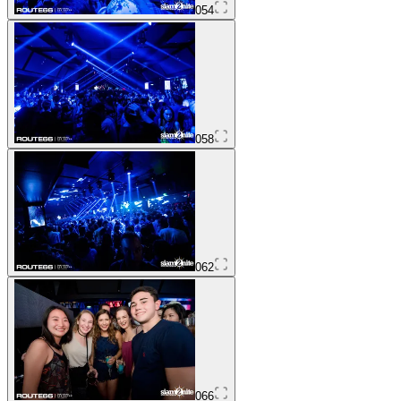
054
058
062
066