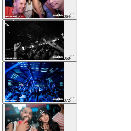
064
068
072