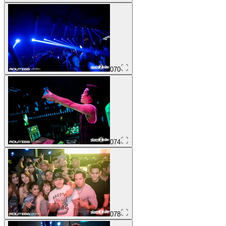
070
074
078