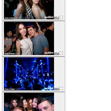
052
056
060