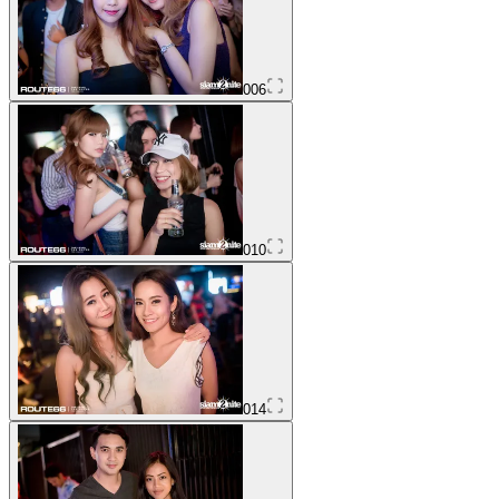
006
010
014