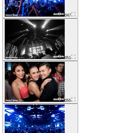
047
051
055