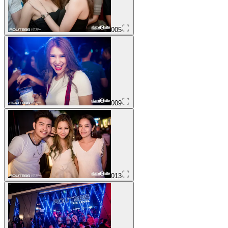
005
009
013