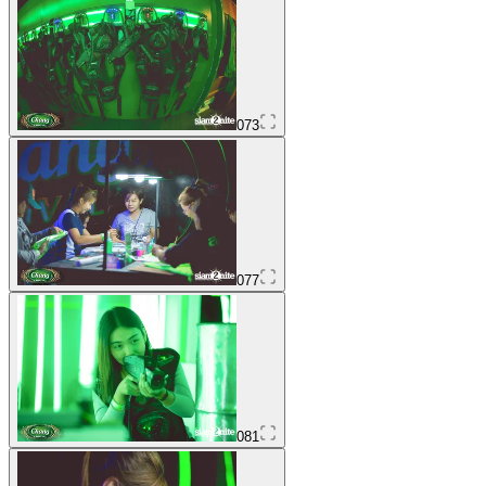
073
077
081