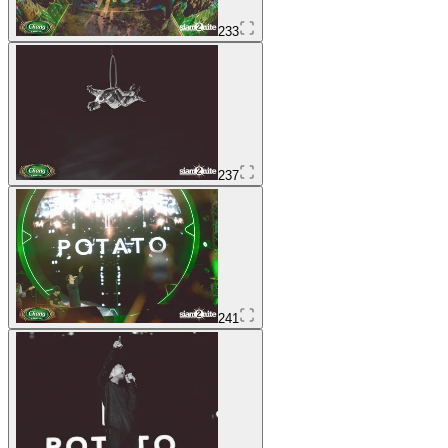
233
237
241