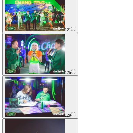
121
125
129