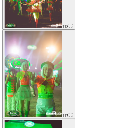
113
117