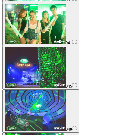
041
045
049