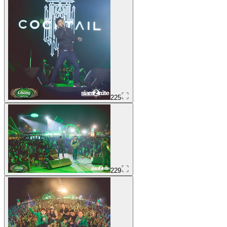
225
229