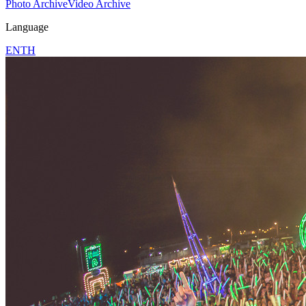
Photo Archive
Video Archive
Language
EN
TH