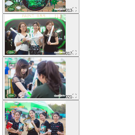
013
017
021