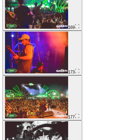
169
173
177