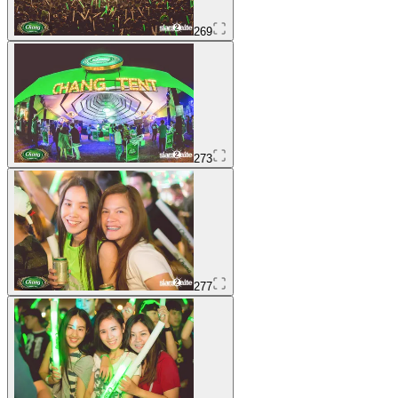
269
273
277