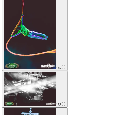
149
153