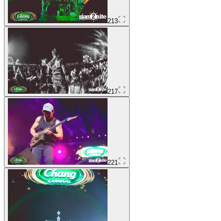
213
217
221