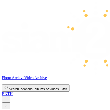
Photo Archive
Video Archive
Search locations, albums or videos…
⌘K
EN
TH