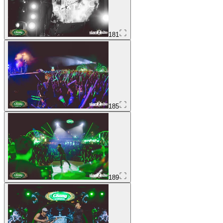
181
185
189