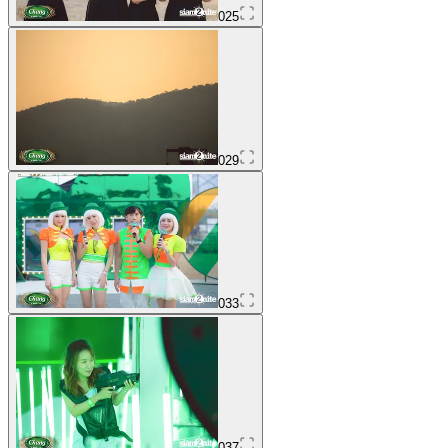
025
029
033
037