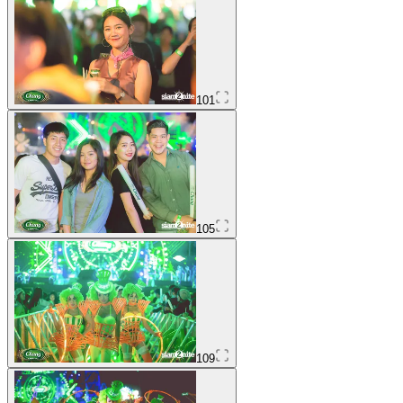
101
105
109