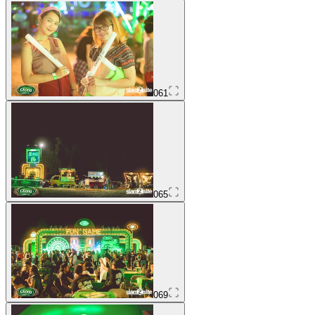
061
065
069