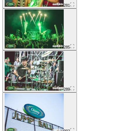
281
285
289