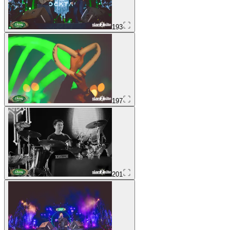
193
197
201