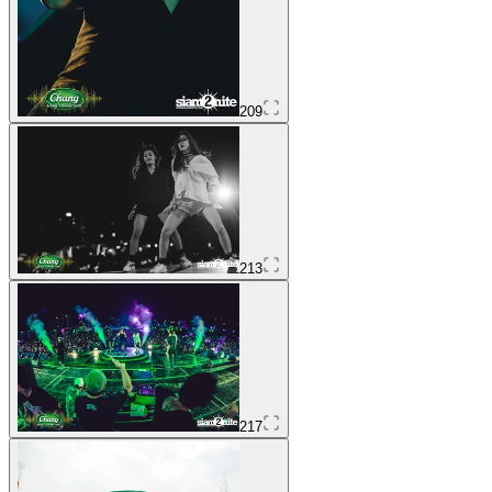
209
213
217