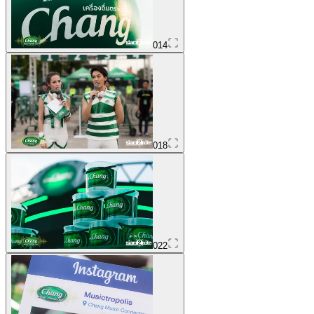
014
018
022