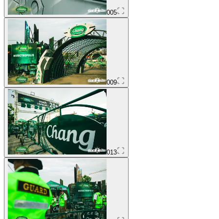
005
009
013