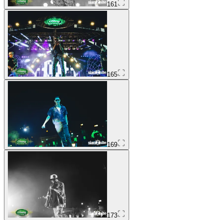
161
165
169
173