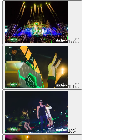
177
181
185