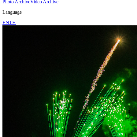
Photo Archive
Video Archive
Language
EN
TH