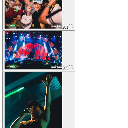
201
205