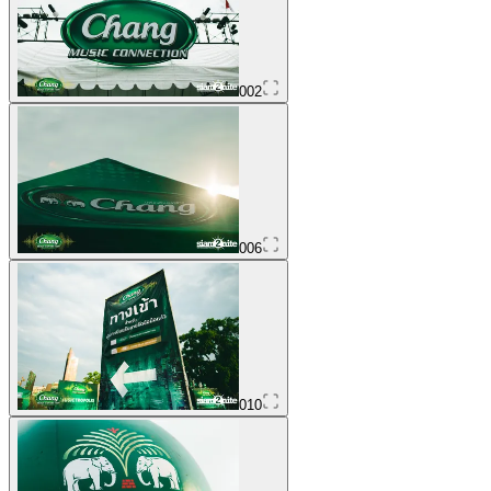
002
006
010