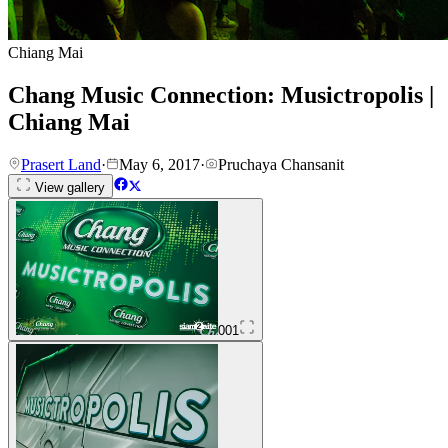
Chiang Mai
Chang Music Connection: Musictropolis |
Chiang Mai
Prasert Land
·
May 6, 2017
·
Pruchaya Chansanit
View gallery
001