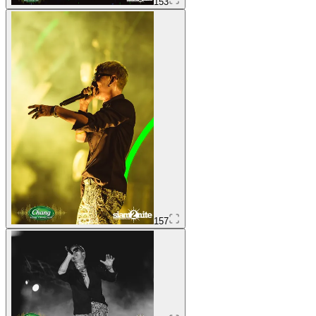
153
157