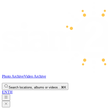
Photo Archive
Video Archive
Search locations, albums or videos…
⌘K
EN
TH