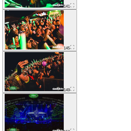
141
145
149