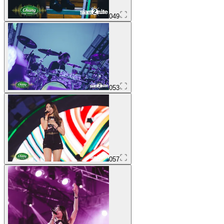
049
053
057