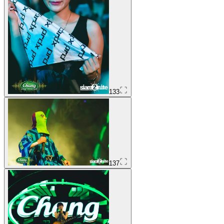
133
137