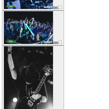
085
089