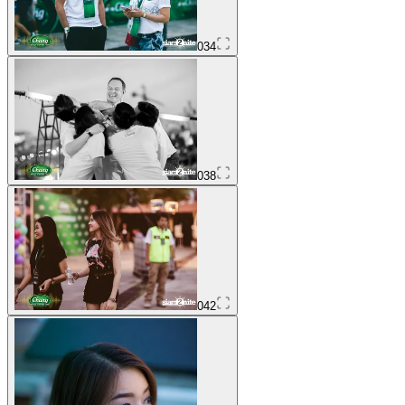
034
038
042