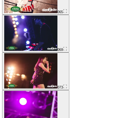
065
069
073