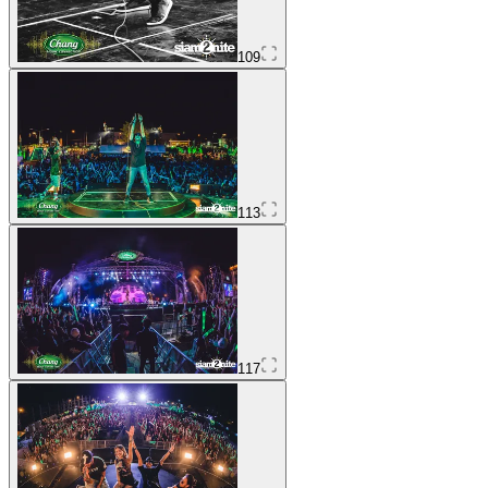
109
113
117