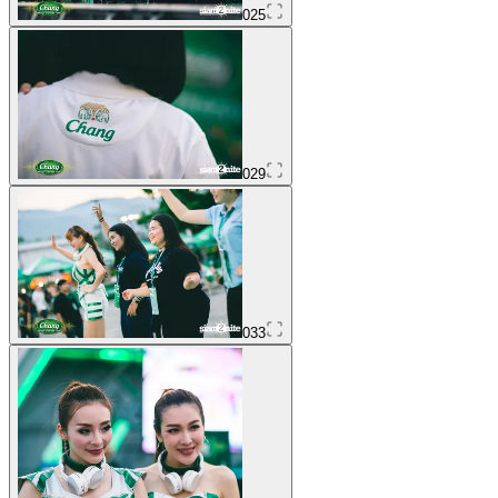
025
029
033