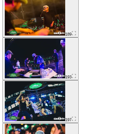
189
193
197