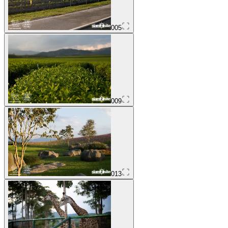
005
009
013