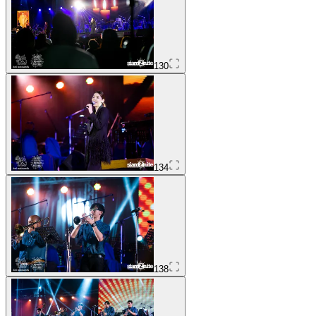
130
134
138