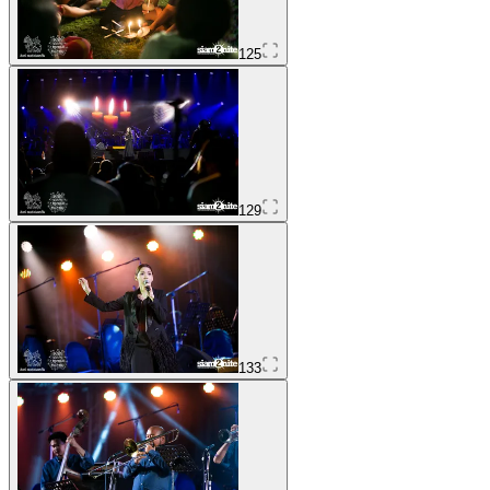
125
129
133