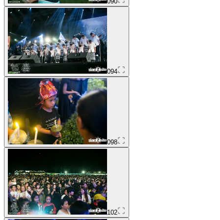
090
094
098
102