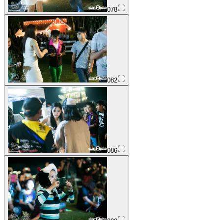
078
082
086