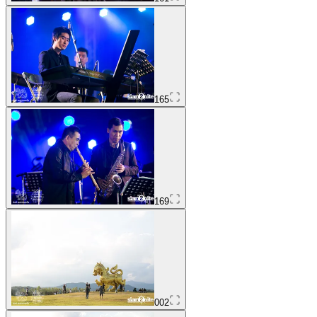
165
169
002