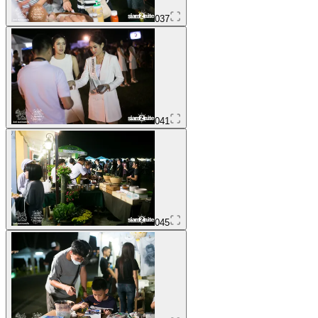
037
041
045