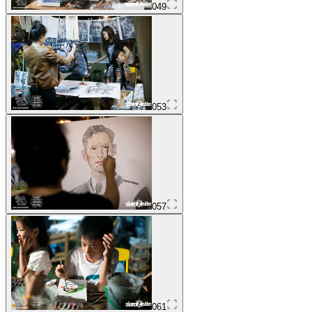
049
053
057
061