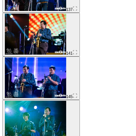
137
141
145