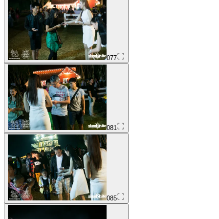
077
081
085