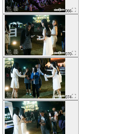
066
070
074