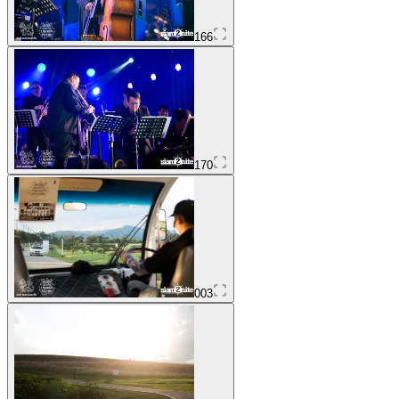
166
170
003