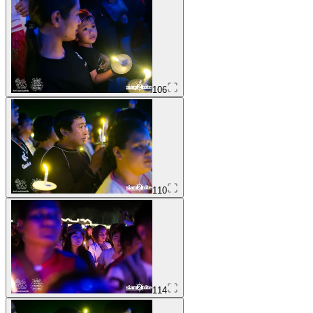
106
110
114