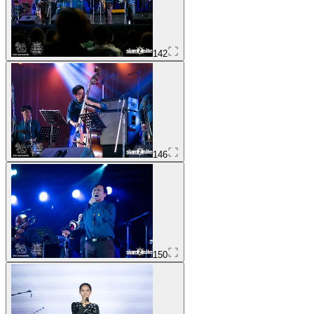
142
146
150