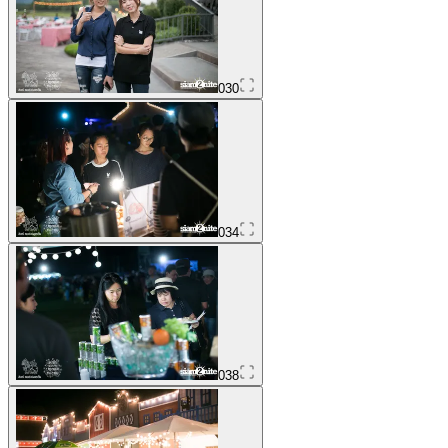
030
034
038