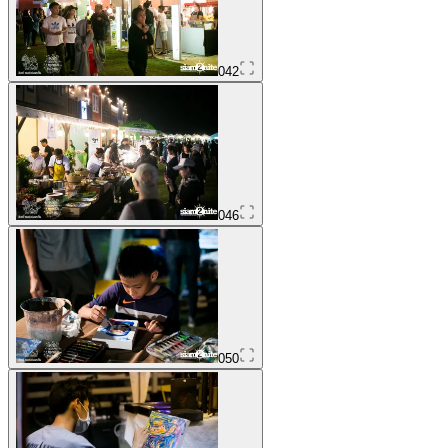
042
046
050