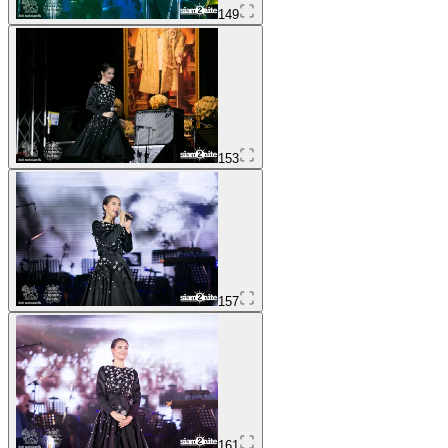
149
153
157
161