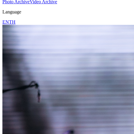
Photo Archive
Video Archive
Language
EN
TH