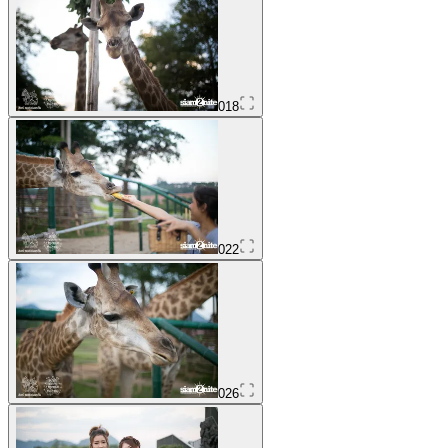
018
022
026