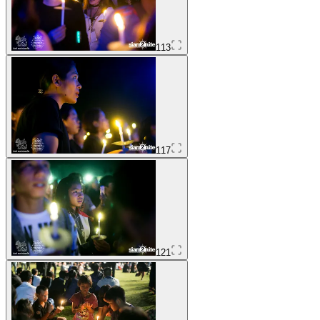
113
117
121