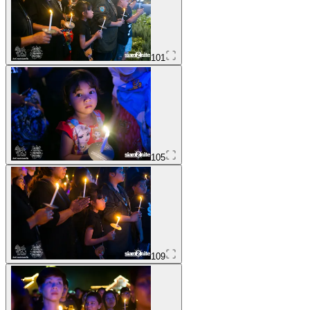
101
105
109