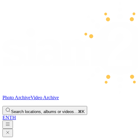
Photo Archive
Video Archive
Search locations, albums or videos…
⌘K
EN
TH