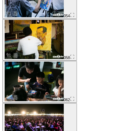
054
058
062