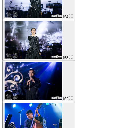
154
158
162