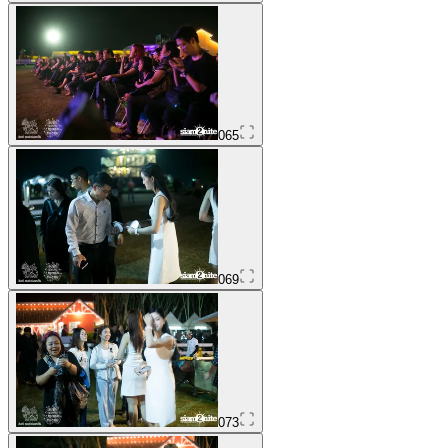
065
069
073