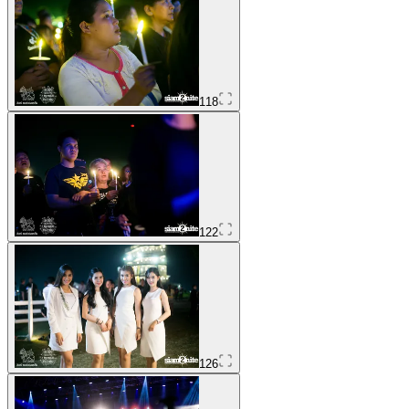
118
122
126