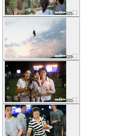
025
029
033