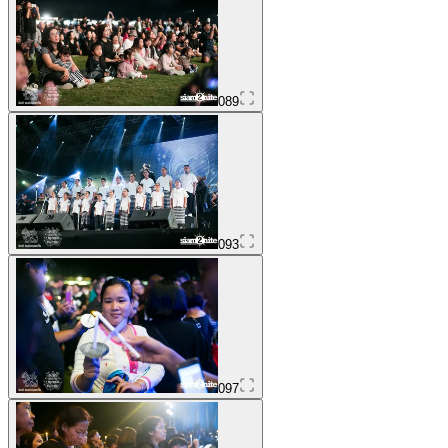
089
093
097