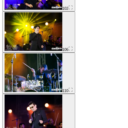
102
106
110