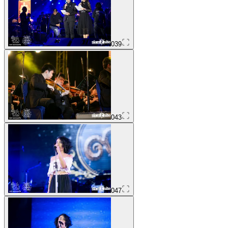
039
043
047