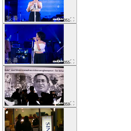
051
055
059