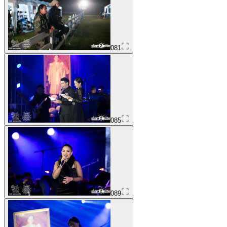
081
085
089