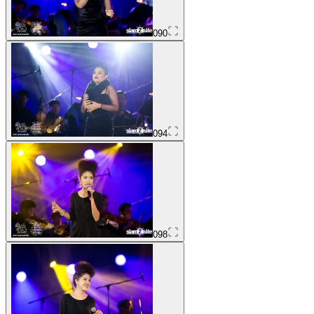
090
094
098