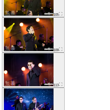
105
109
113