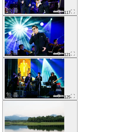
117
121
125