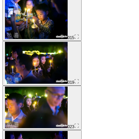
015
019
023