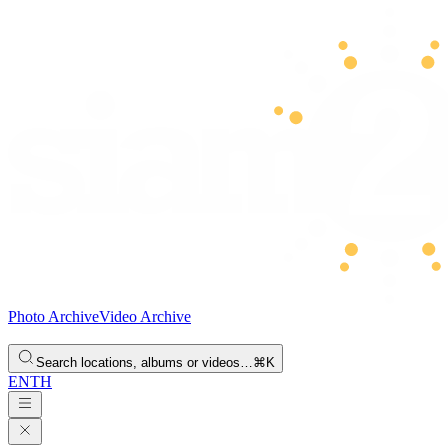
Photo Archive
Video Archive
Search locations, albums or videos…
⌘K
EN
TH