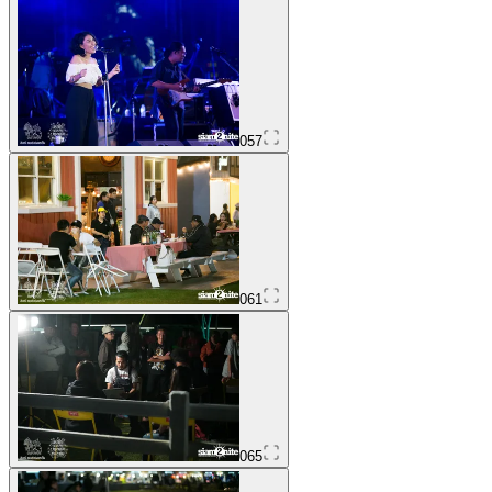
057
061
065