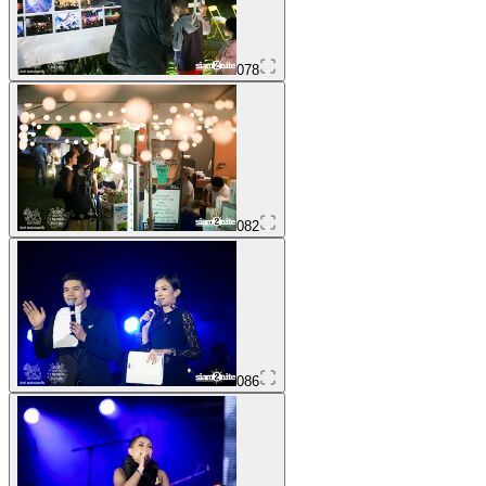
078
082
086