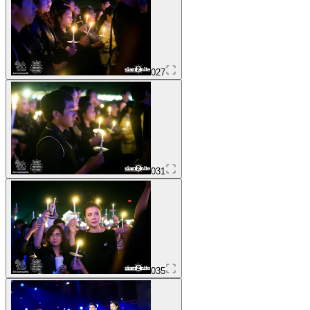
027
031
035