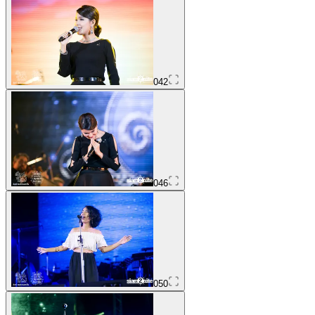
042
046
050