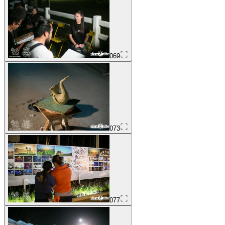
069
073
077