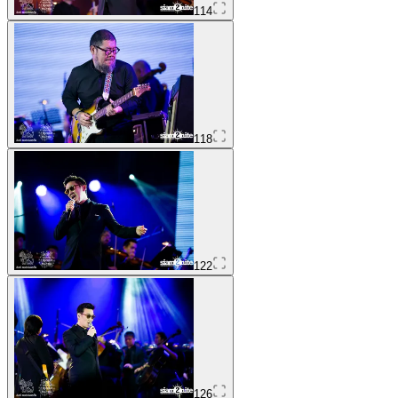
114
118
122
126