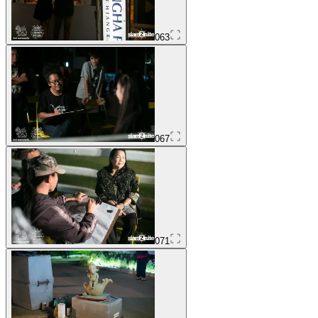
063
067
071