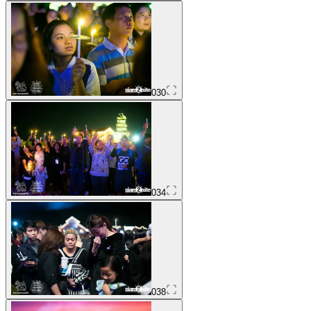
030
034
038