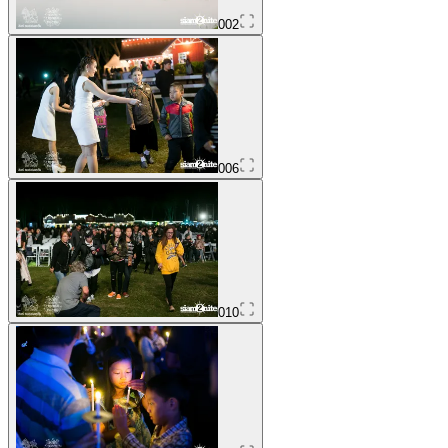
002
006
010