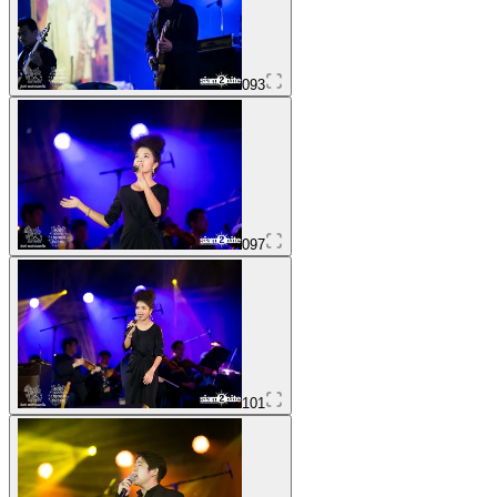
093
097
101