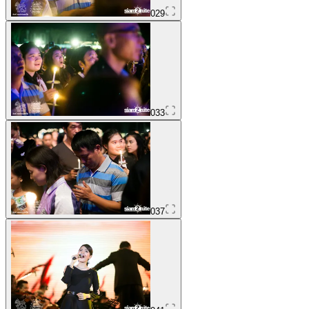
029
033
037