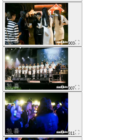
003
007
011