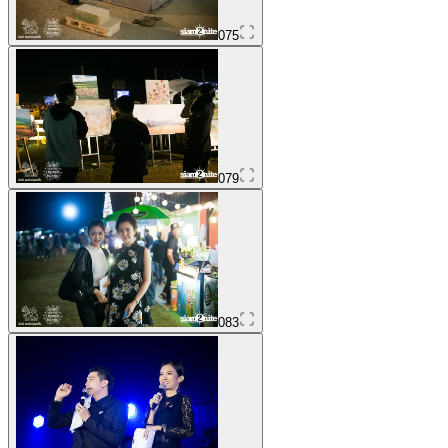
075
079
083