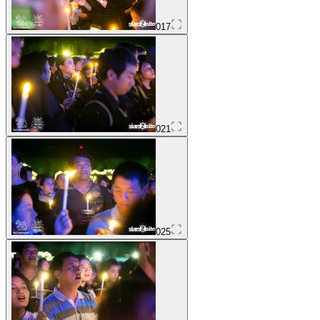
017
021
025