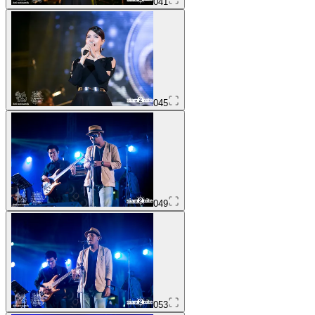
041
045
049
053