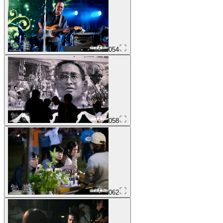
054
058
062