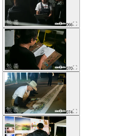
066
070
074