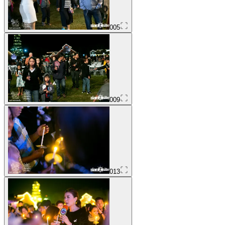
005
009
013