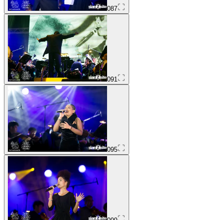
087
091
095