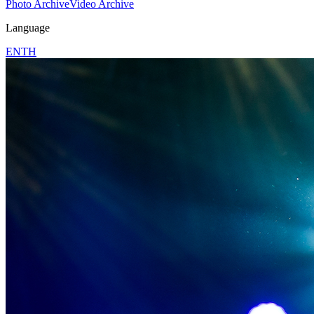
Photo Archive
Video Archive
Language
EN
TH