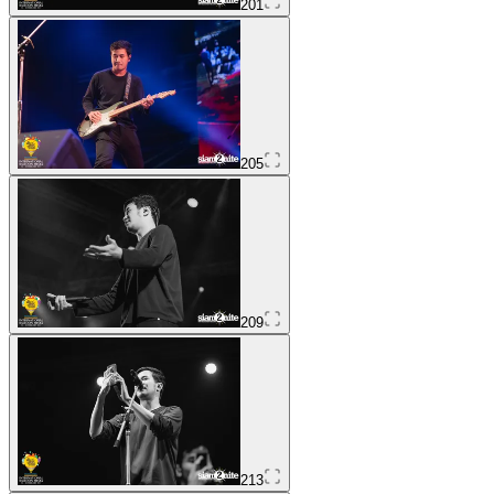
201
205
209
213