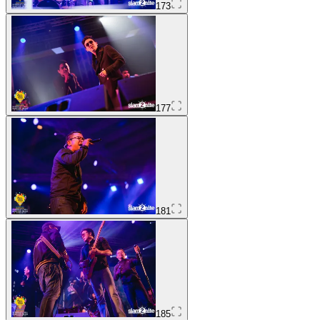
173
177
181
185