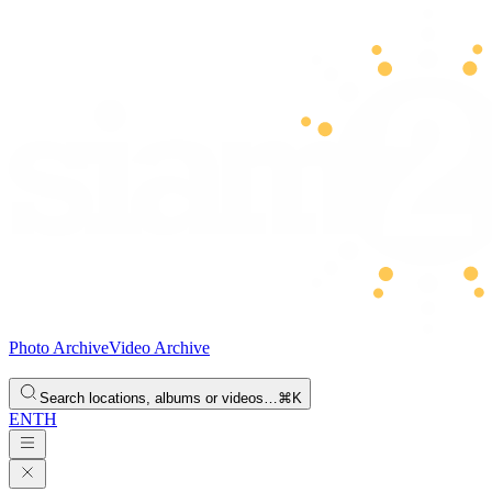
Photo Archive
Video Archive
Search locations, albums or videos…
⌘K
EN
TH