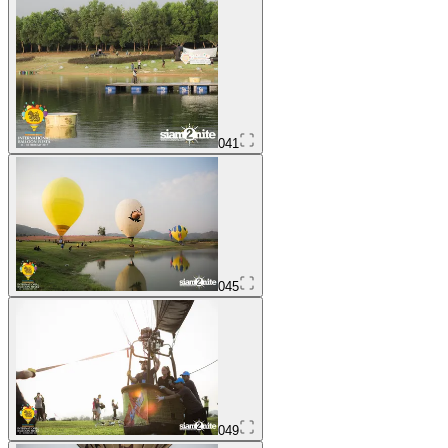
041
045
049