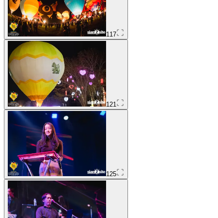
117
121
125