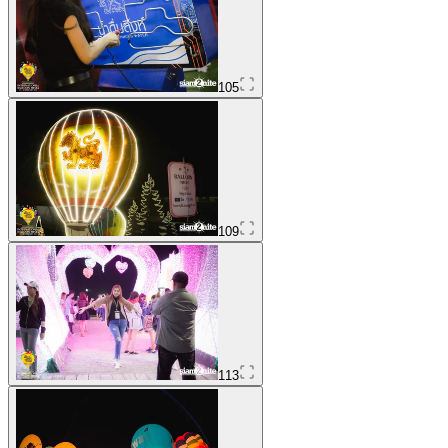
105
109
113