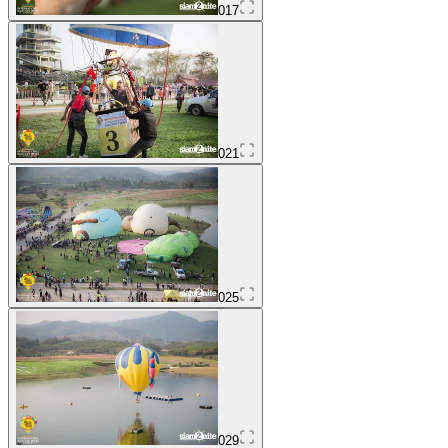
017
021
025
029