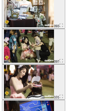
093
097
101