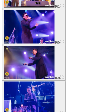
161
165
169