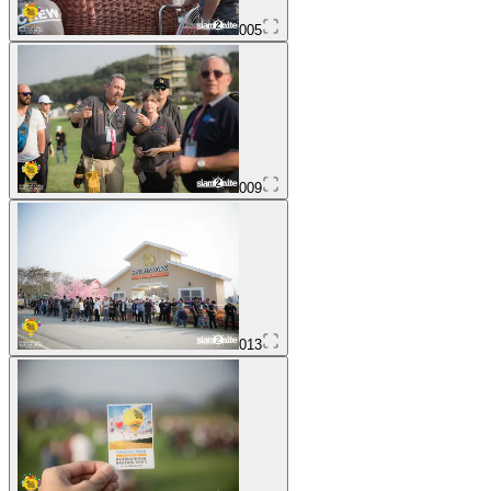
005
009
013