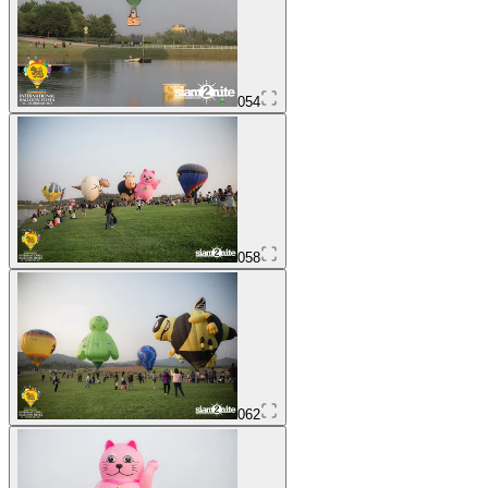
054
058
062