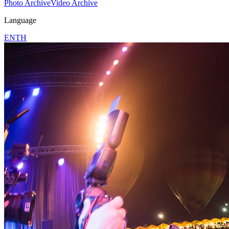
Photo Archive
Video Archive
Language
EN
TH