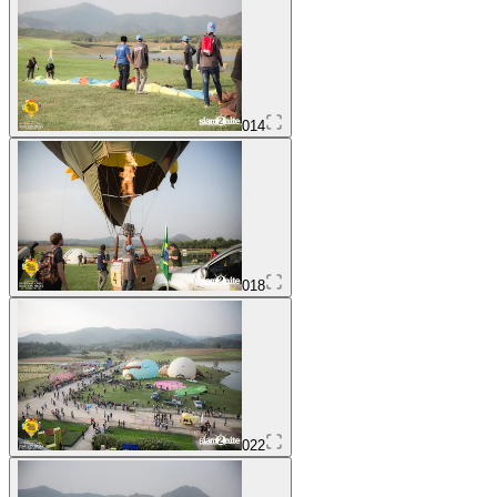
014
018
022