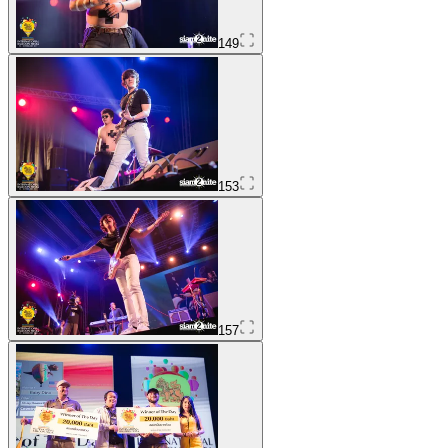
149
153
157