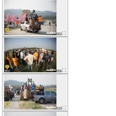
002
006
010