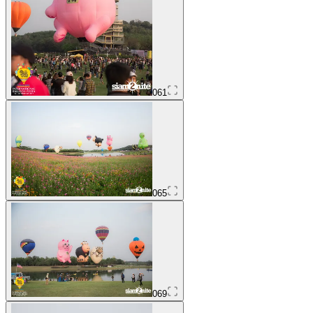
061
065
069