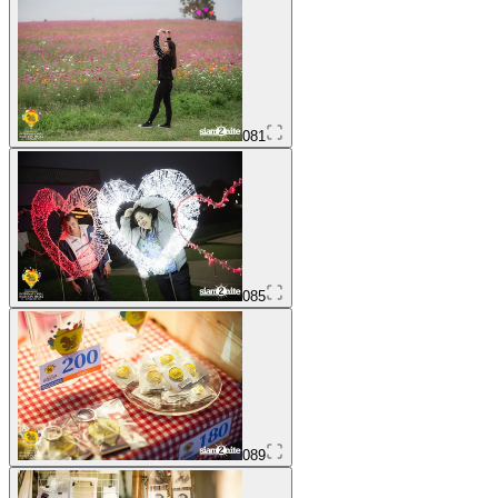
081
085
089