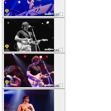
137
141
145