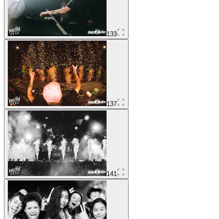
133
137
141