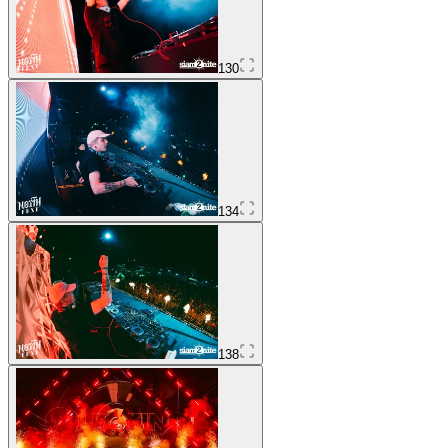
130
134
138