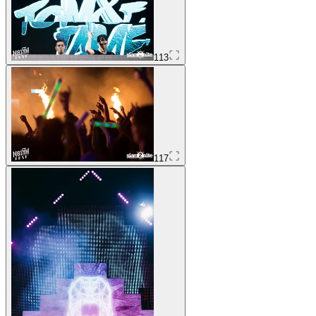
113
117