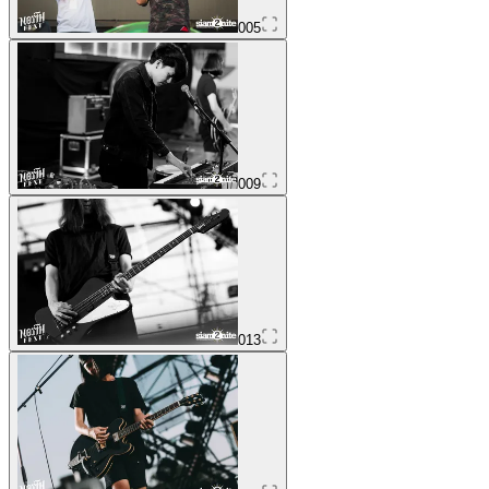
005
009
013