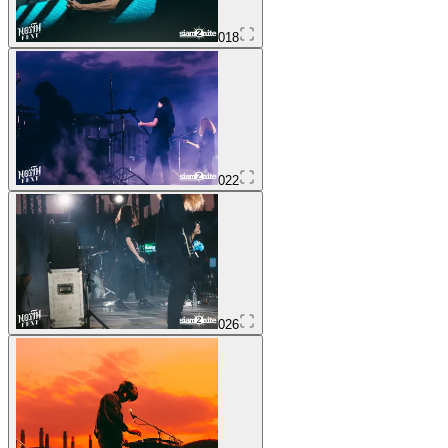
018
022
026