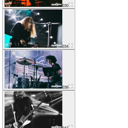
030
034
038