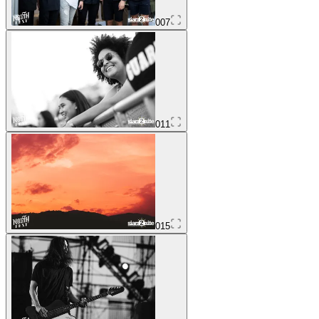
007
011
015