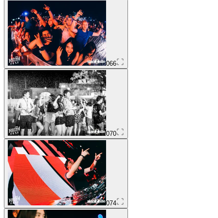
066
070
074