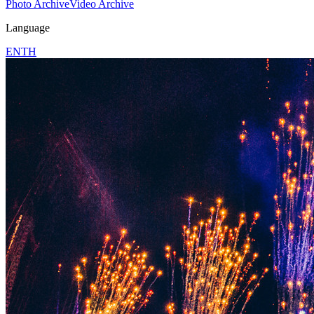
Photo Archive
Video Archive
Language
EN
TH