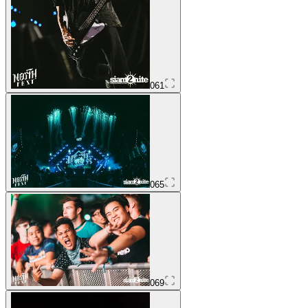
061
065
069