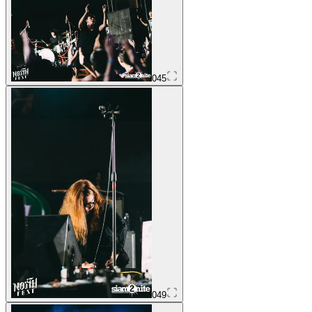
045
049