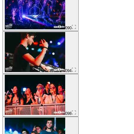
090
094
098