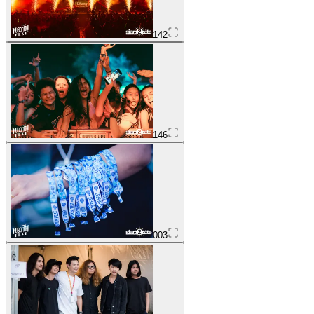
142
146
003