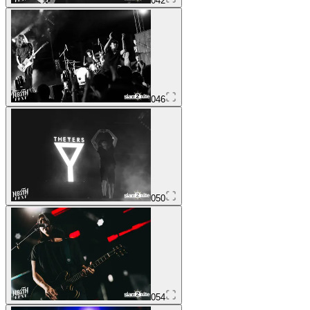
042
046
050
054