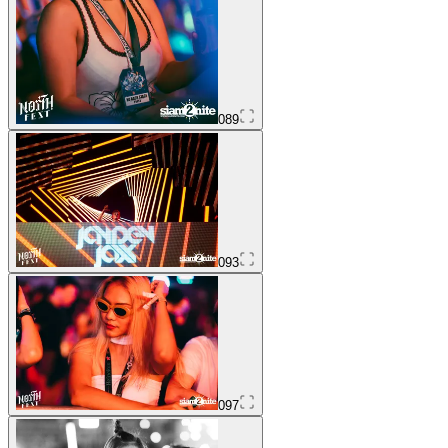
089
093
097