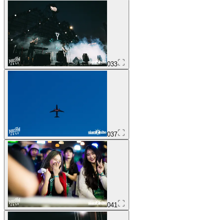
033
037
041