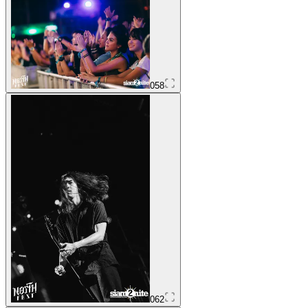
058
062