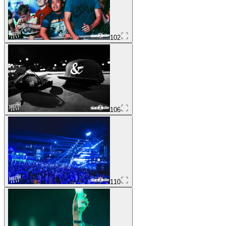
102
106
110