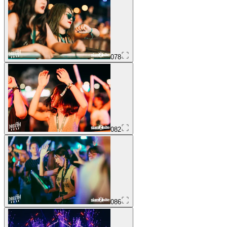
078
082
086