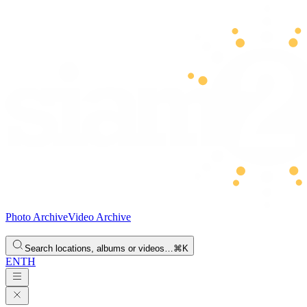
Photo Archive
Video Archive
Search locations, albums or videos…
⌘K
EN
TH