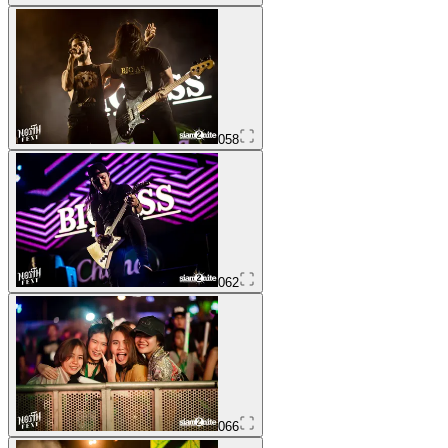
058
062
066