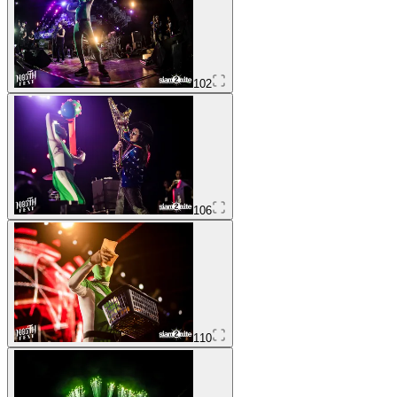
102
106
110