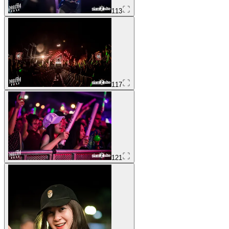
113
117
121