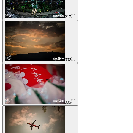
217
002
006