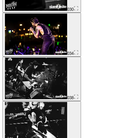
030
034
038