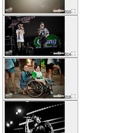
010
014
018