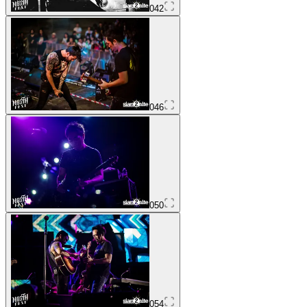
042
046
050
054