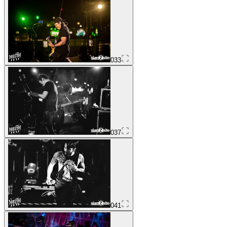
033
037
041