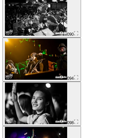
090
094
098