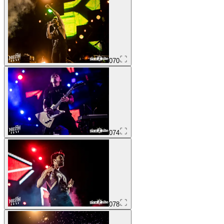
070
074
078