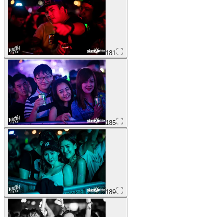
181
185
189