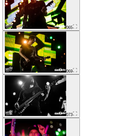
065
069
073