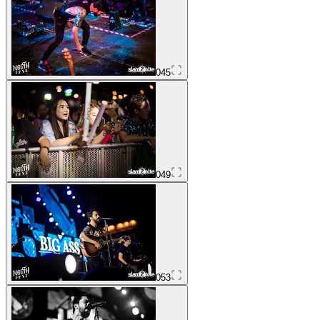
045
049
053