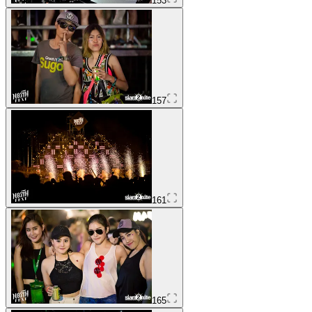
153
157
161
165