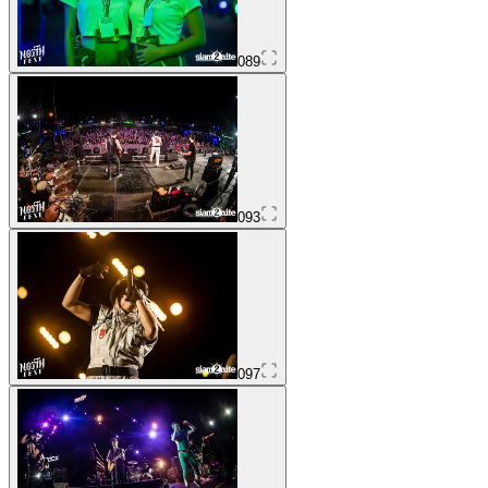
089
093
097