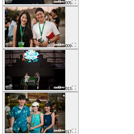
005
009
013
017