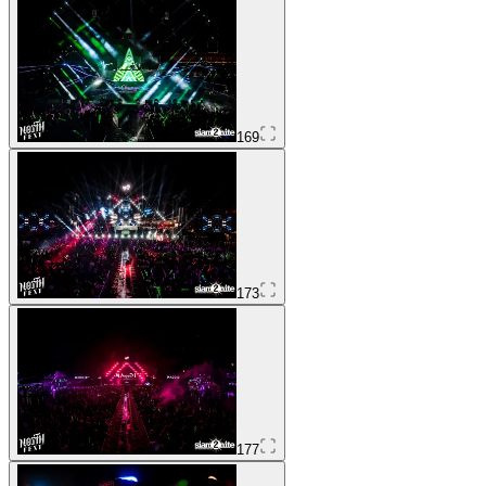
169
173
177