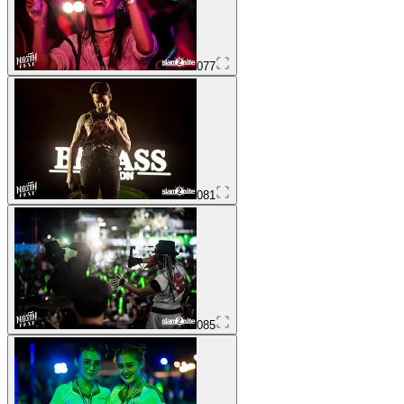
077
081
085