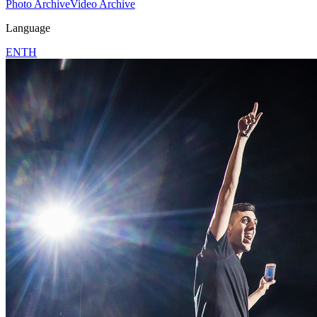
Photo Archive
Video Archive
Language
EN
TH