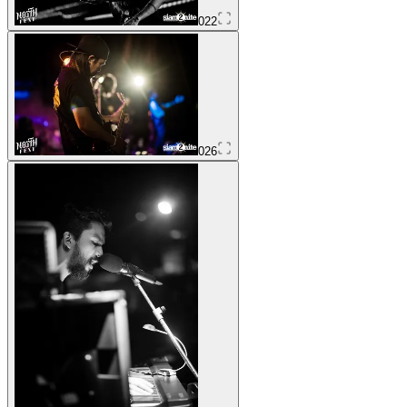
022
026