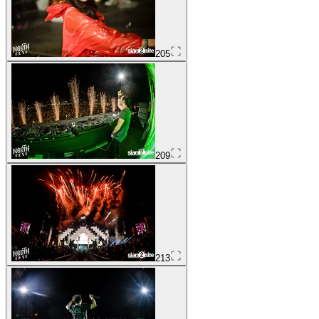
205
209
213