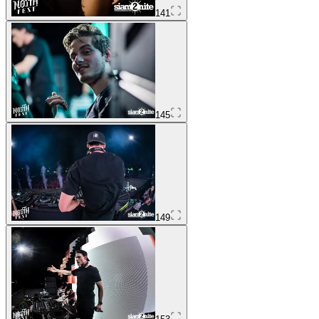
141
145
149