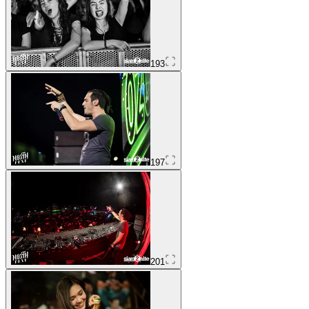
193
197
201