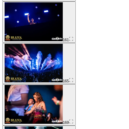
161
165
169