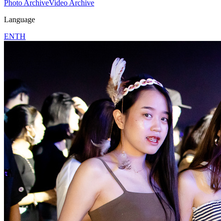
Photo Archive
Video Archive
Language
EN
TH