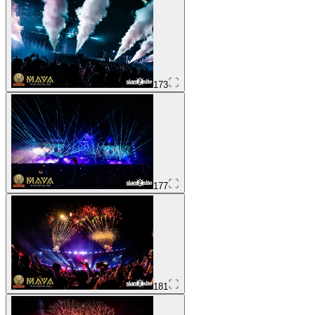
173
177
181