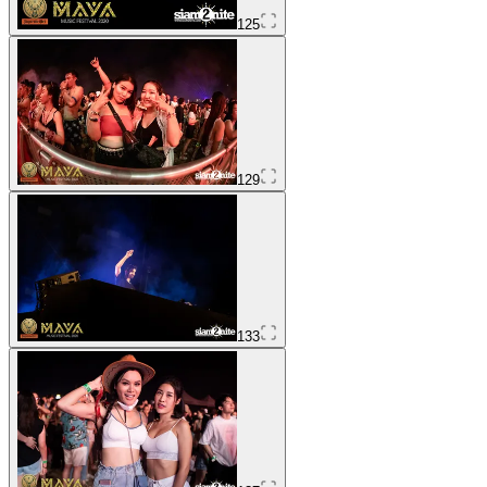
125
129
133