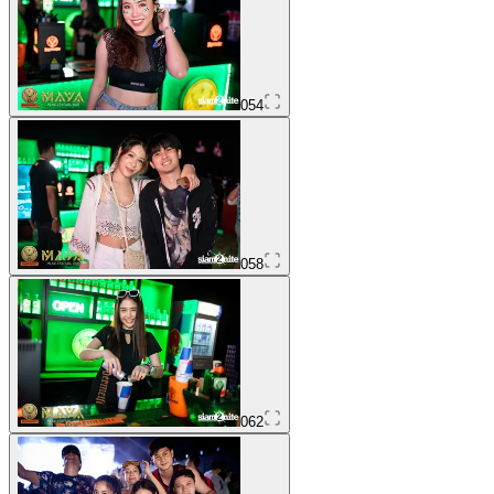
054
058
062