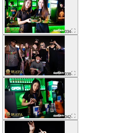
034
038
042