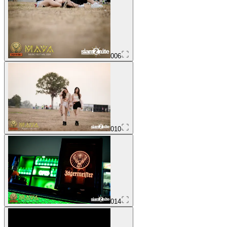
006
010
014