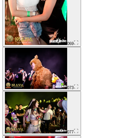
069
073
077