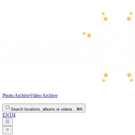
Photo Archive
Video Archive
Search locations, albums or videos…
⌘K
EN
TH