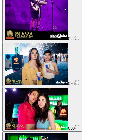
022
026
030