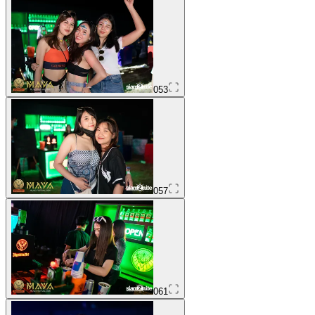
053
057
061