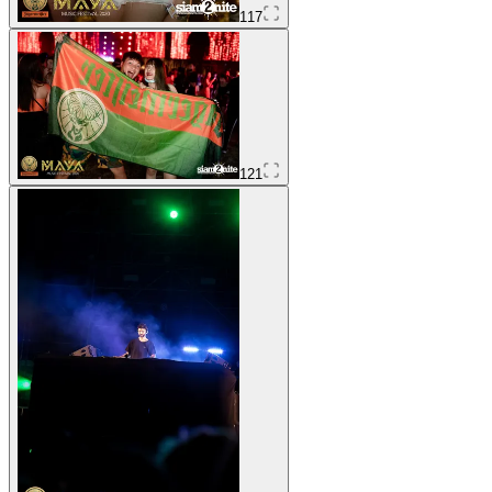
117
121