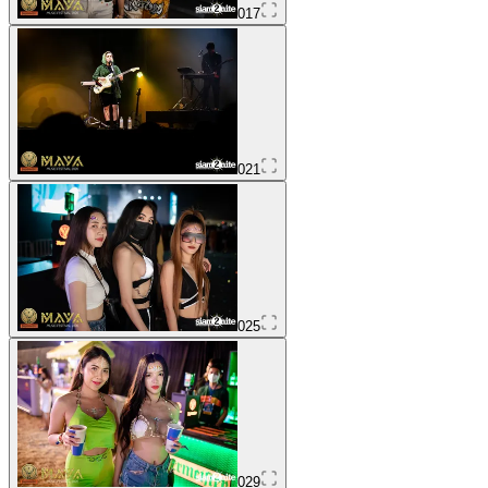
017
021
025
029