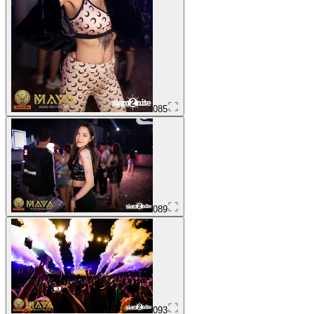
085
089
093