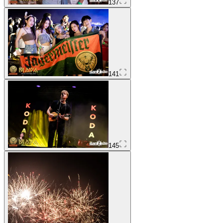
137
141
145