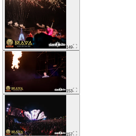
149
153
157