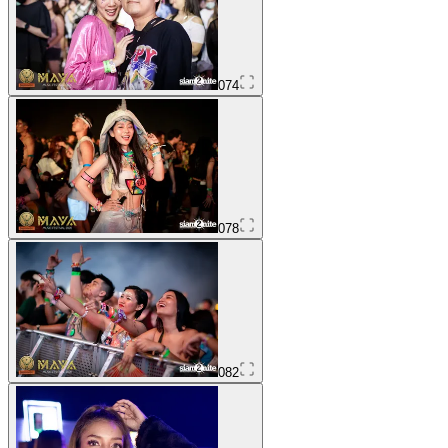
074
078
082