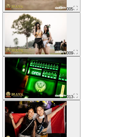
005
009
013