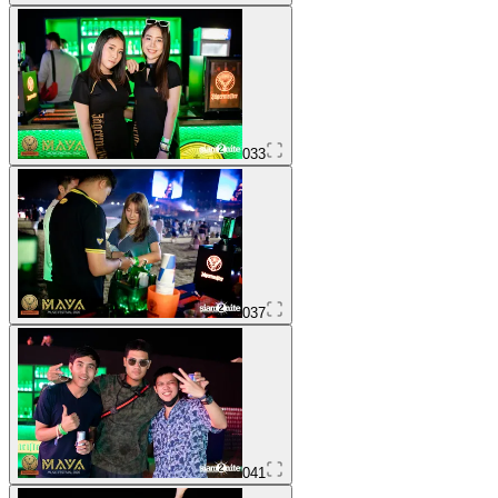
033
037
041