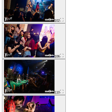
102
106
110