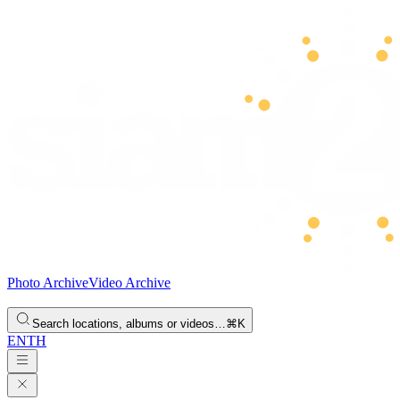
Photo Archive
Video Archive
Search locations, albums or videos…
⌘K
EN
TH