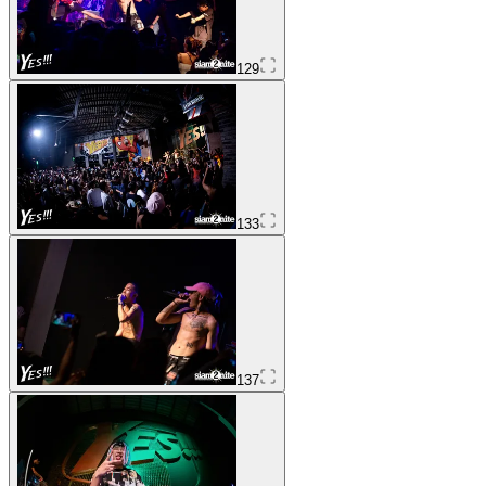
129
133
137