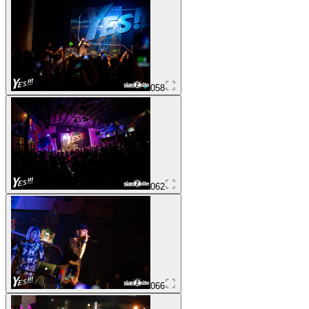
058
062
066