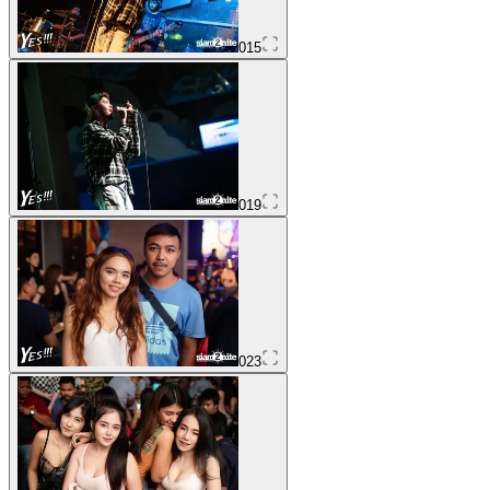
015
019
023