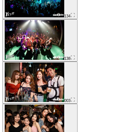
134
138
003