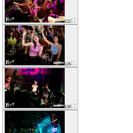
122
126
130