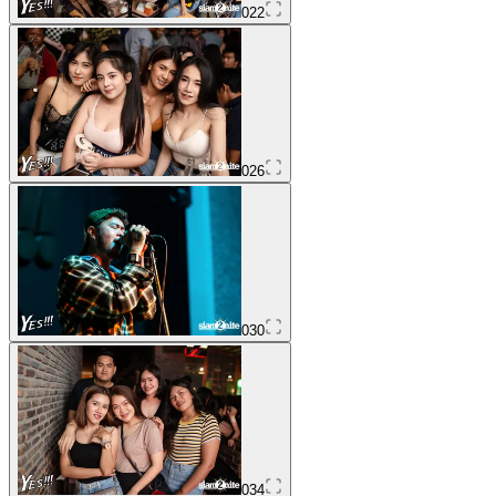
022
026
030
034