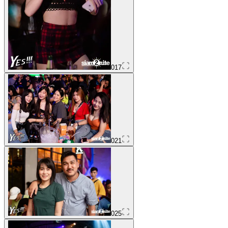
017
021
025