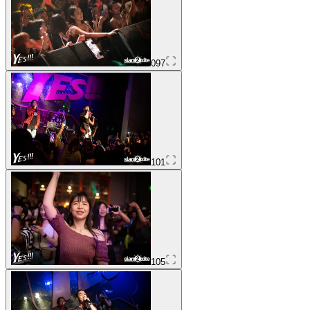
097
101
105