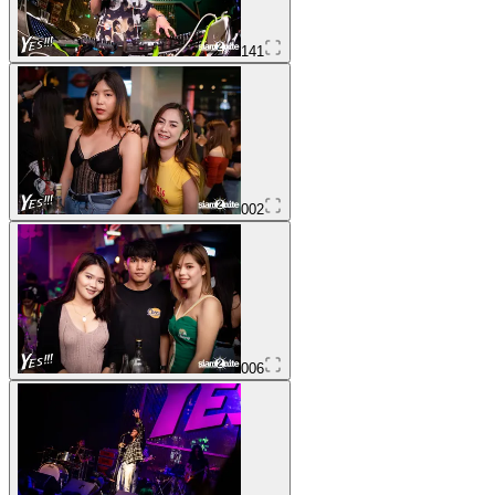
141
002
006