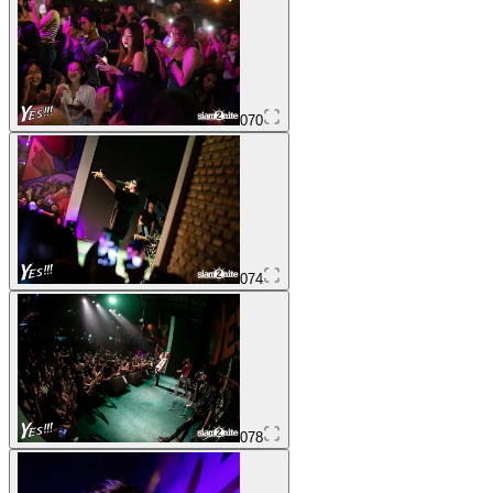
070
074
078