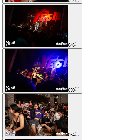
042
046
050
054