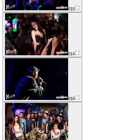
010
014
018