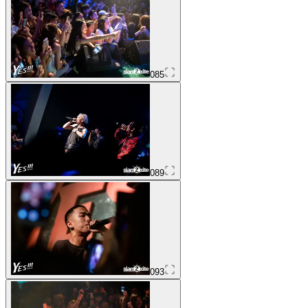
085
089
093