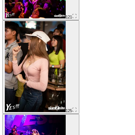
121
125