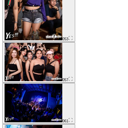
053
057
061