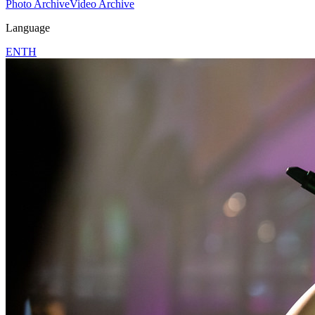
Photo Archive
Video Archive
Language
EN
TH