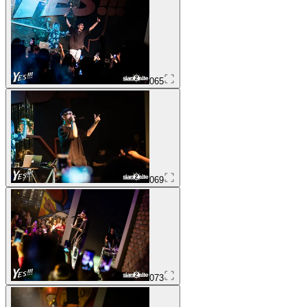
065
069
073