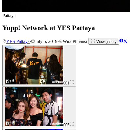
Pattaya
Yupp! Network at YES Pattaya
YES Pattaya
·
July 5, 2019
·
Wira Phuansri
View gallery
001
005