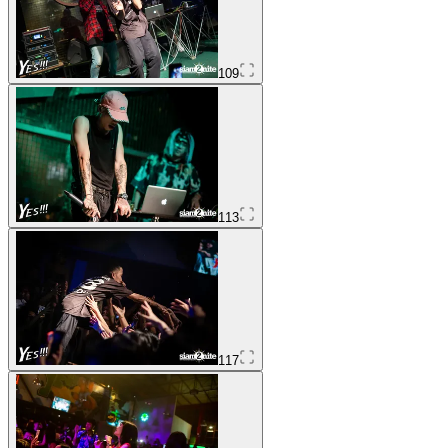
109
113
117