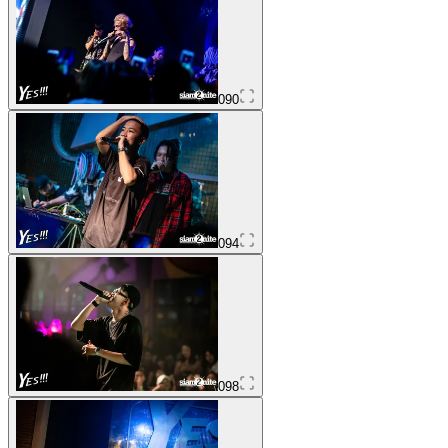
090
094
098