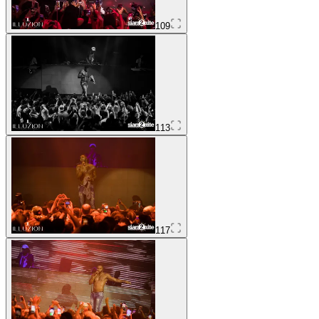
109
113
117