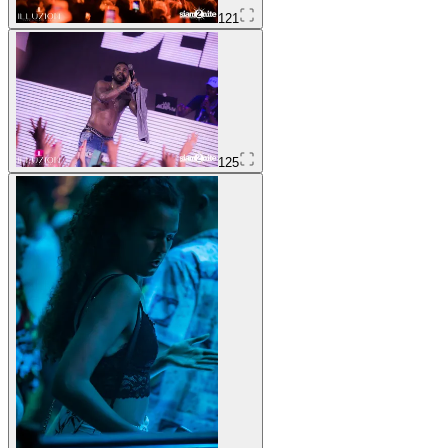
121
125