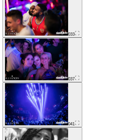
033
037
041