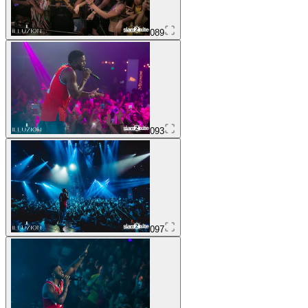
089
093
097