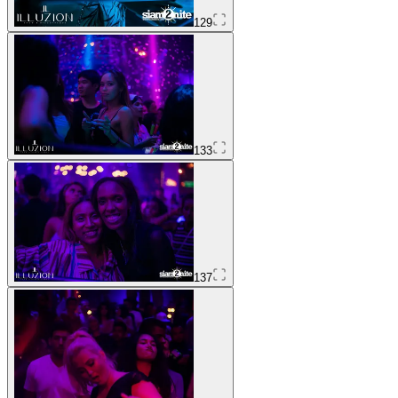
129
133
137