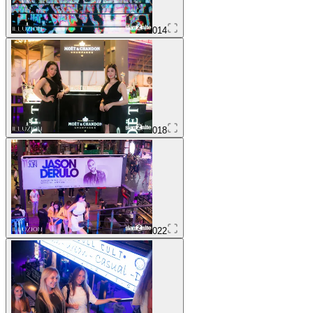
014
018
022