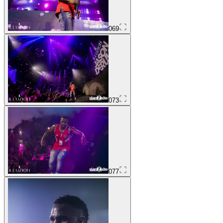
069
073
077