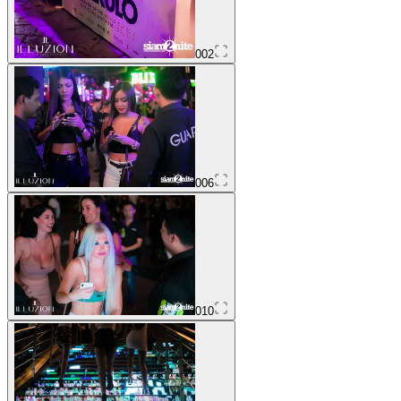
002
006
010