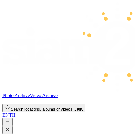
Photo Archive
Video Archive
Search locations, albums or videos…
⌘K
EN
TH