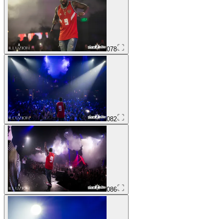
078
082
086