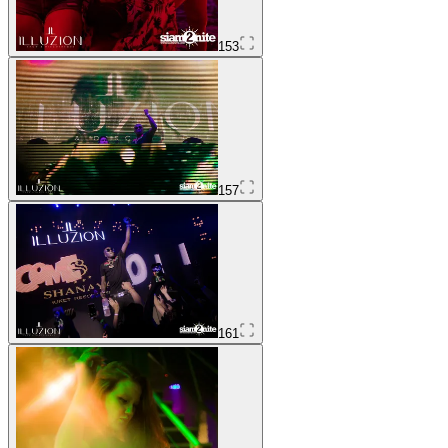
153
157
161