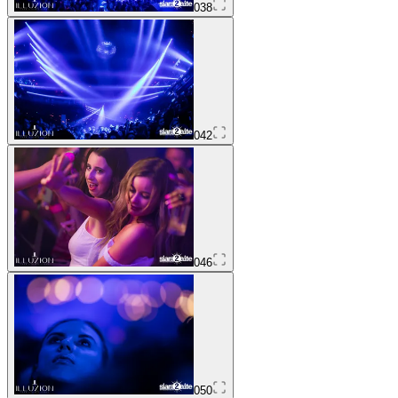
038
042
046
050