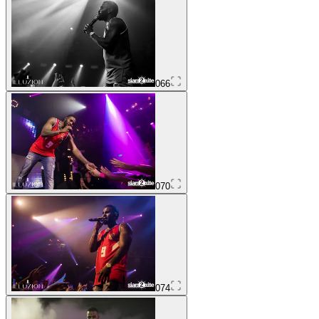
066
070
074