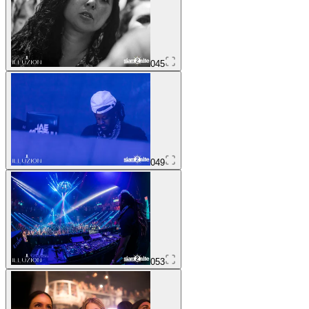
045
049
053