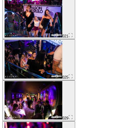
021
025
029