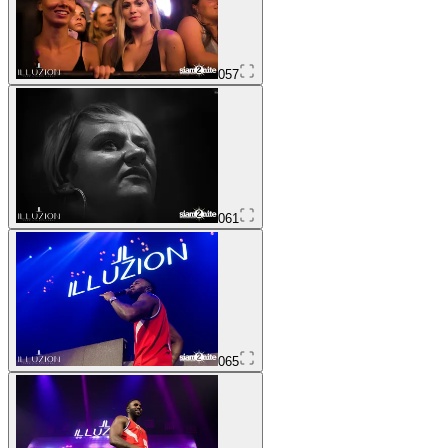
057
061
065