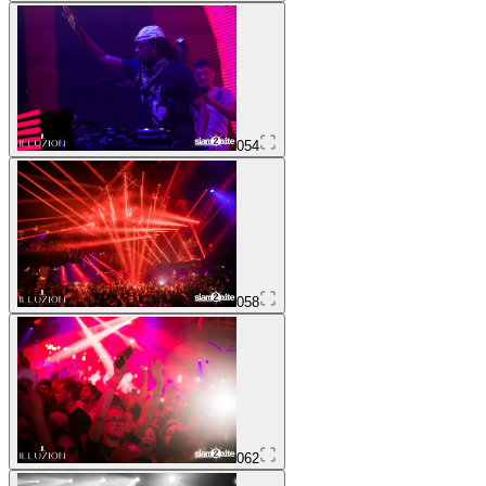
054
058
062