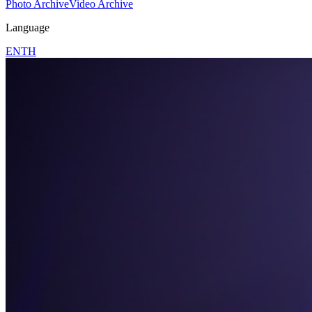
Photo Archive
Video Archive
Language
EN
TH