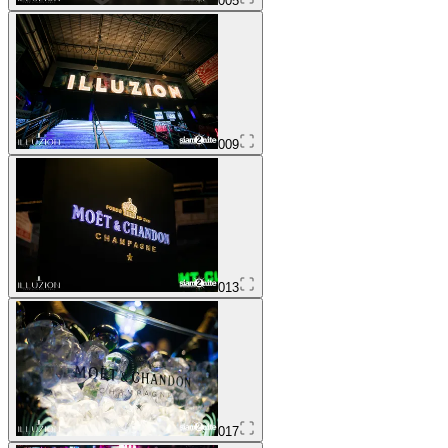
005
009
013
017