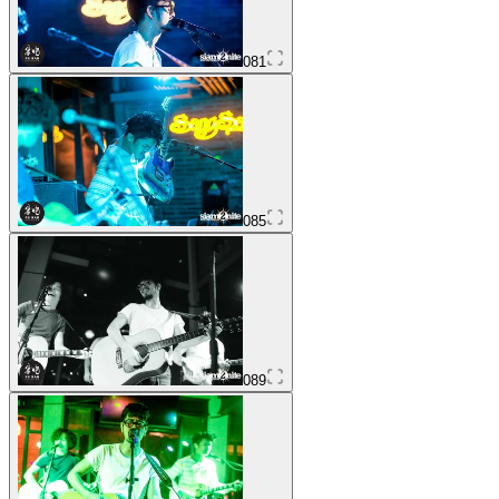
081
085
089