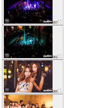
057
061
065