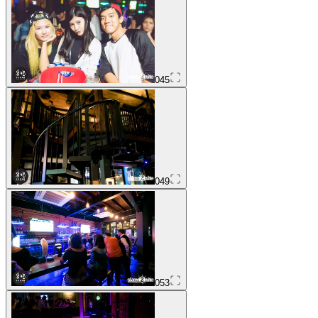
045
049
053