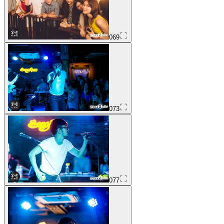
069
073
077