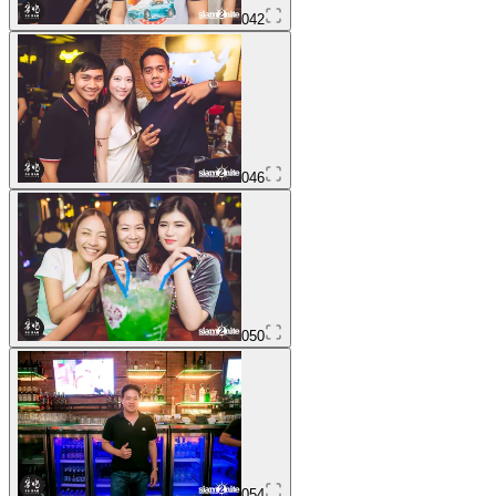
042
046
050
054