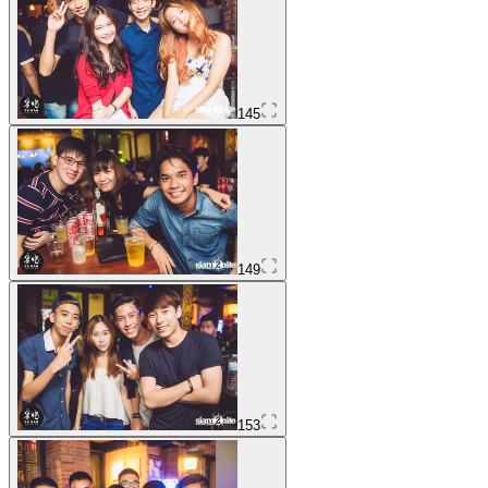
145
149
153