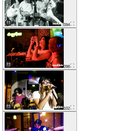
094
098
102