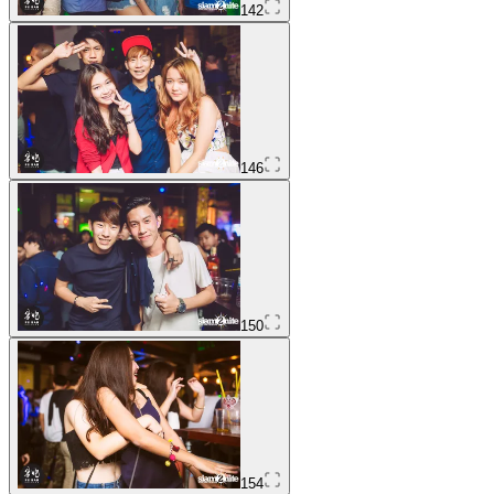
142
146
150
154