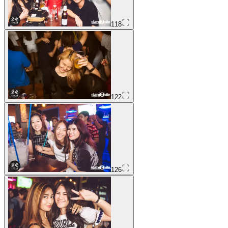
118
122
126