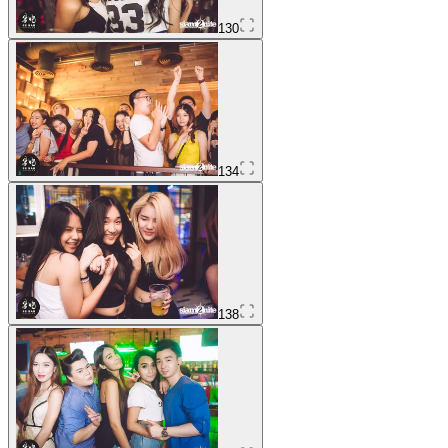
130
134
138