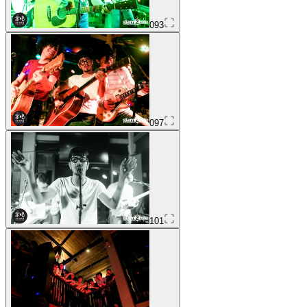
093
097
101