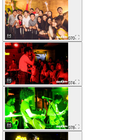
070
074
078