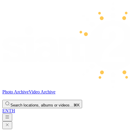
Photo Archive
Video Archive
Search locations, albums or videos…
⌘K
EN
TH