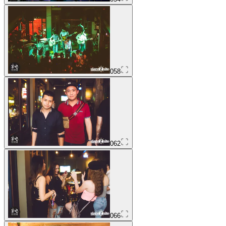
058
062
066