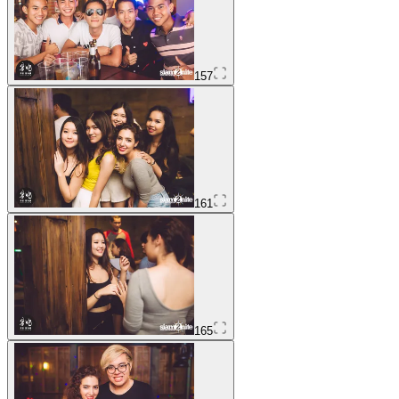
157
161
165