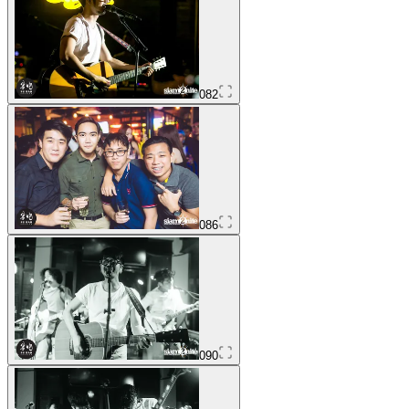
082
086
090