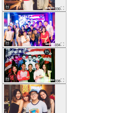
030
034
038