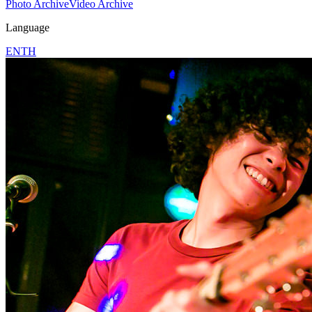
Photo Archive
Video Archive
Language
EN
TH