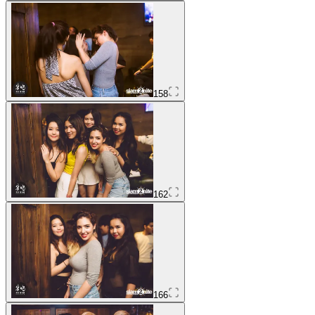
158
162
166