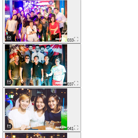
033
037
041