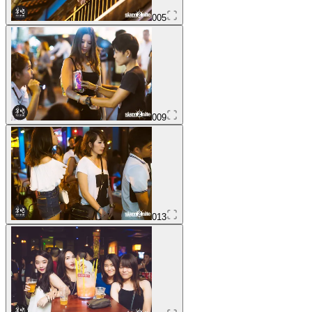
005
009
013