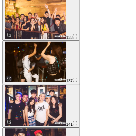
133
137
141