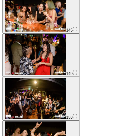
145
149
153