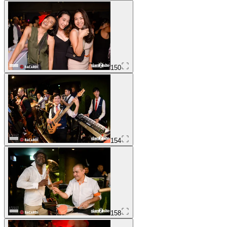
150
154
158