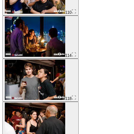
110
114
118