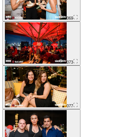
069
073
077