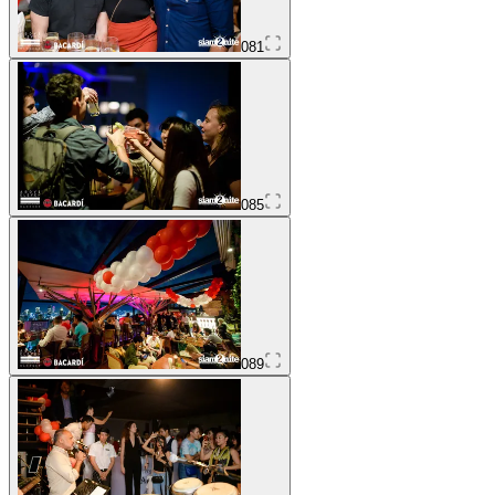
081
085
089