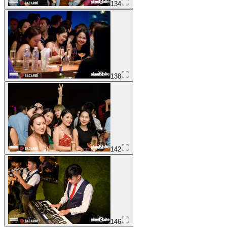
134
138
142
146