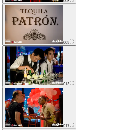
005
009
013
017