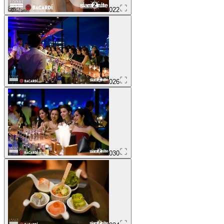
022
026
030