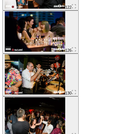
122
126
130