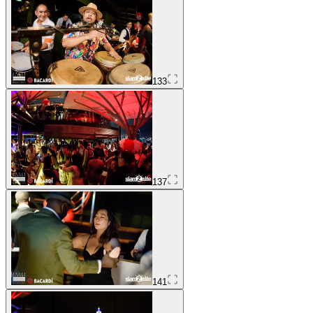
133
137
141