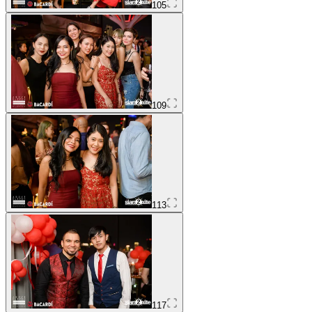
105
109
113
117