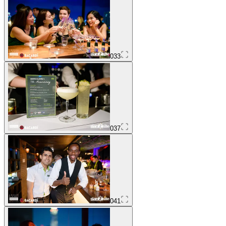
033
037
041