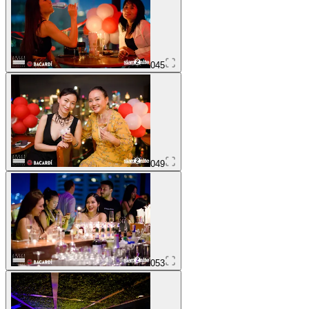
045
049
053