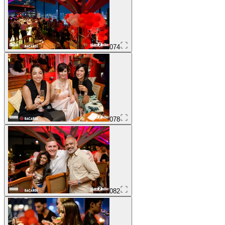
074
078
082