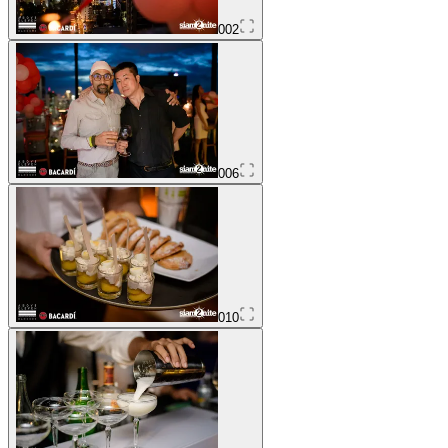
002
006
010