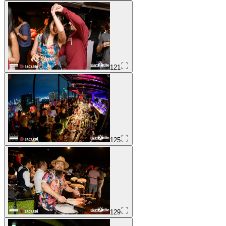
121
125
129