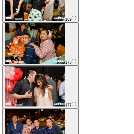
169
173
177