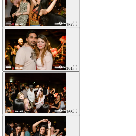
157
161
165