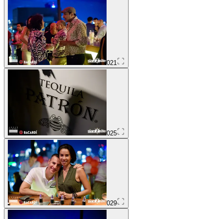
021
025
029