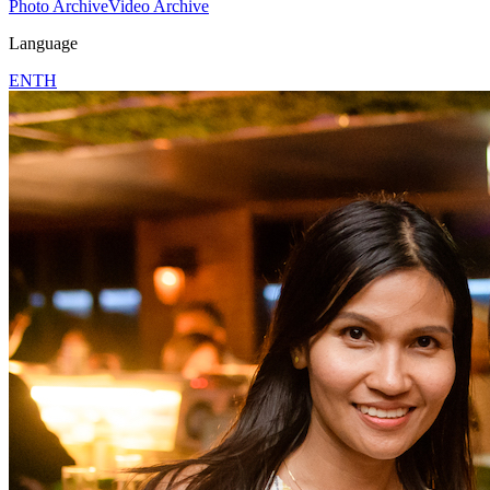
Photo Archive
Video Archive
Language
EN
TH