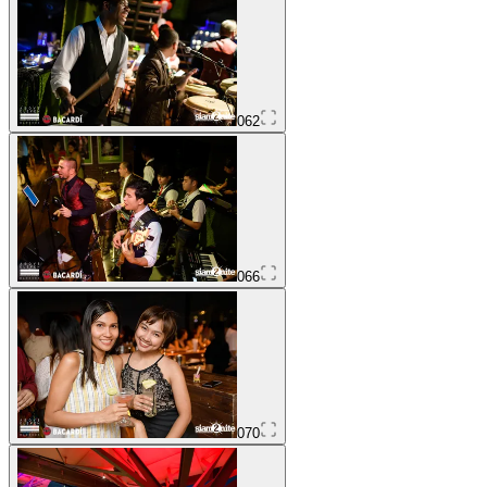
062
066
070