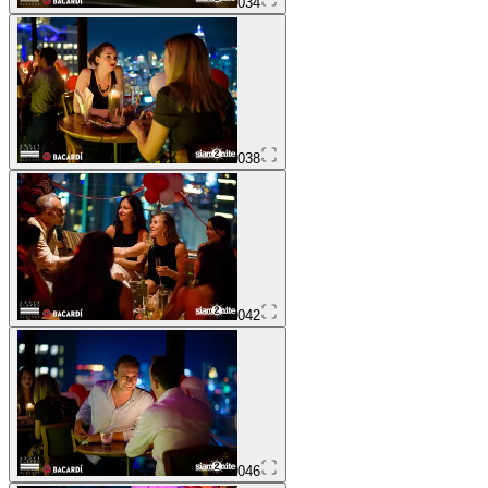
034
038
042
046