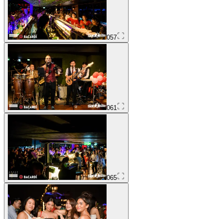
057
061
065