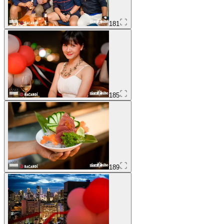
181
185
189