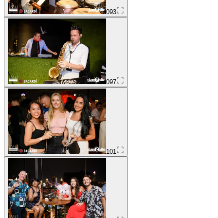
093
097
101