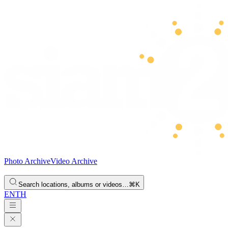
Photo Archive
Video Archive
Search locations, albums or videos…
⌘K
EN
TH