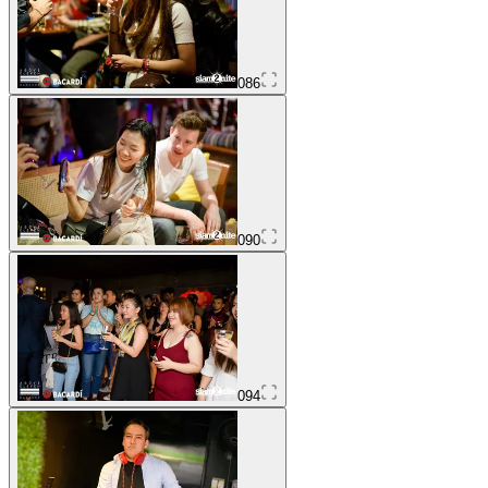
086
090
094