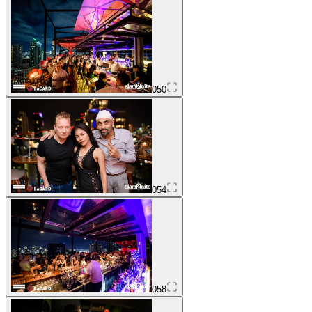
050
054
058