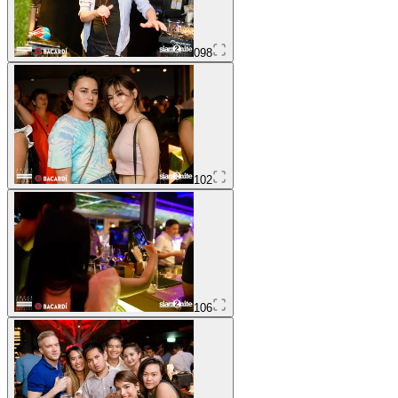
098
102
106