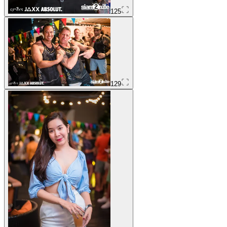
125
129