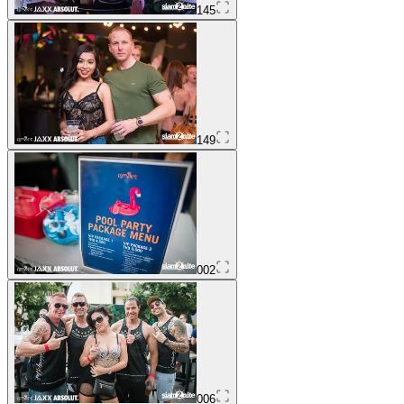
145
149
002
006