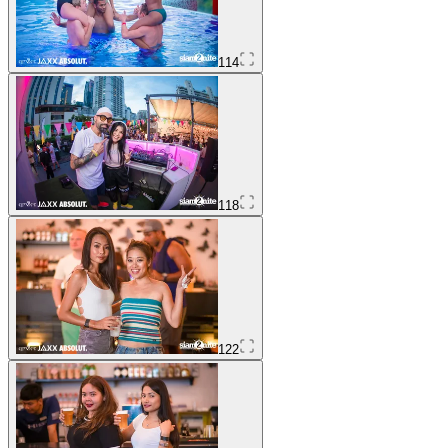
114
118
122