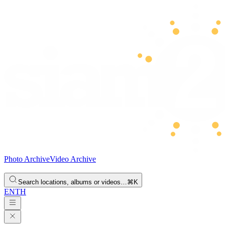
Photo Archive
Video Archive
Search locations, albums or videos…
⌘K
EN
TH