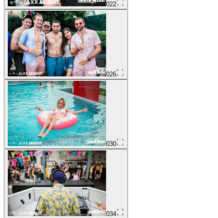
022
026
030
034