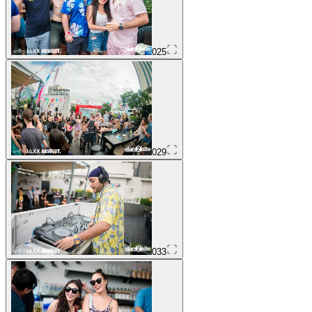
025
029
033