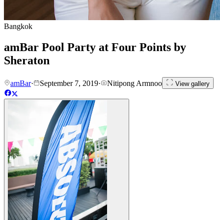
Bangkok
amBar Pool Party at Four Points by
Sheraton
amBar
·
September 7, 2019
·
Nitipong Armnoo
View gallery