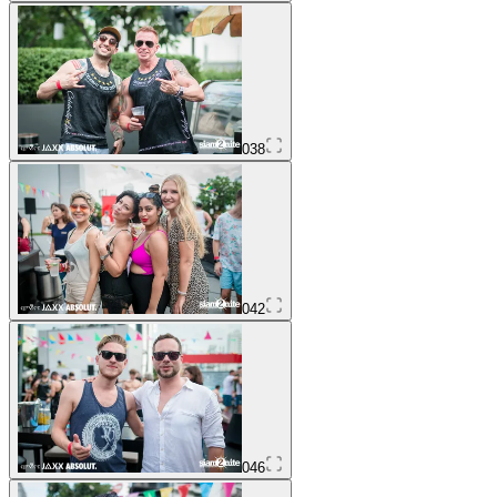
038
042
046