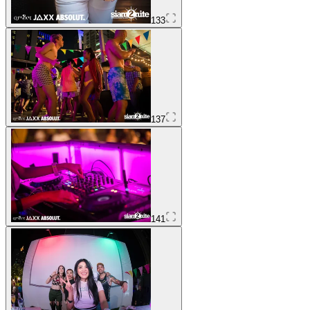
133
137
141