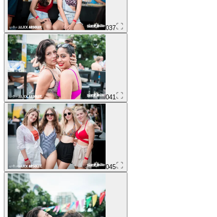
037
041
045