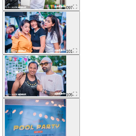
097
101
105