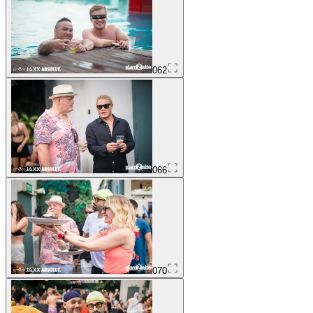
062
066
070