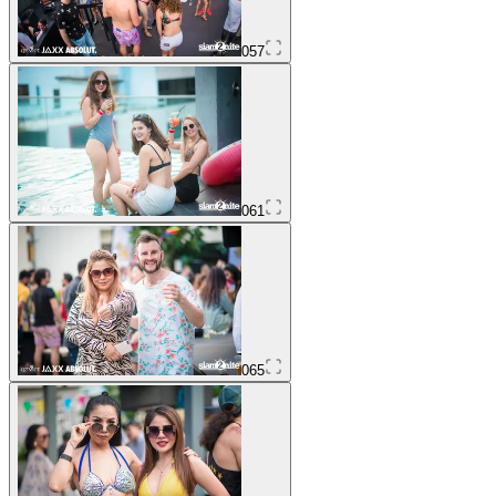
057
061
065