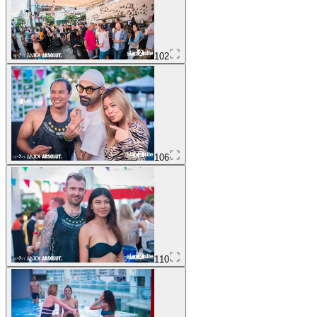
102
106
110