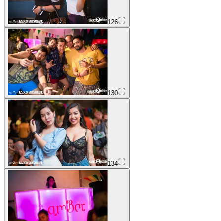
126
130
134