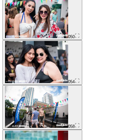
050
054
058