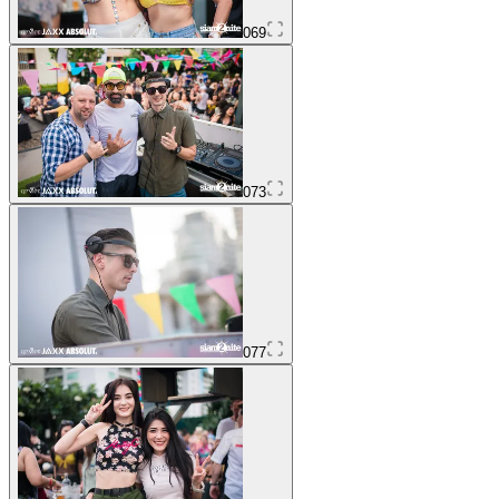
069
073
077