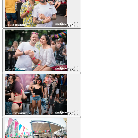
074
078
082