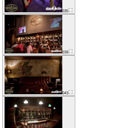
035
039
043