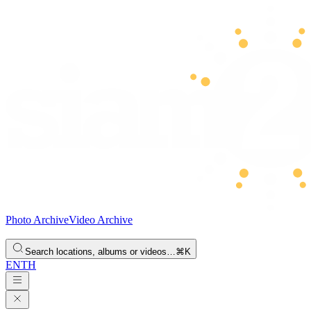
Photo Archive
Video Archive
Search locations, albums or videos…
⌘K
EN
TH