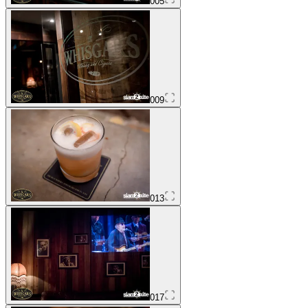
005
009
013
017