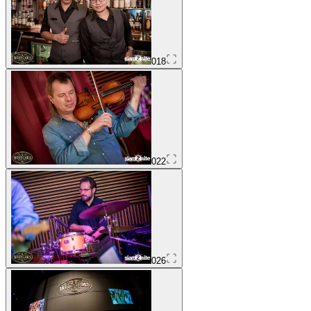
018
022
026