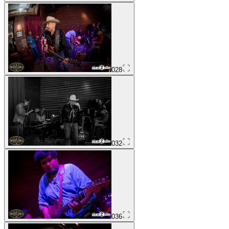
028
032
036