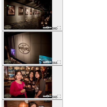
040
044
048