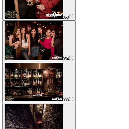
050
054
003