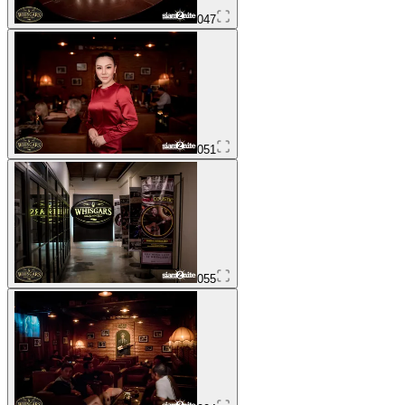
047
051
055