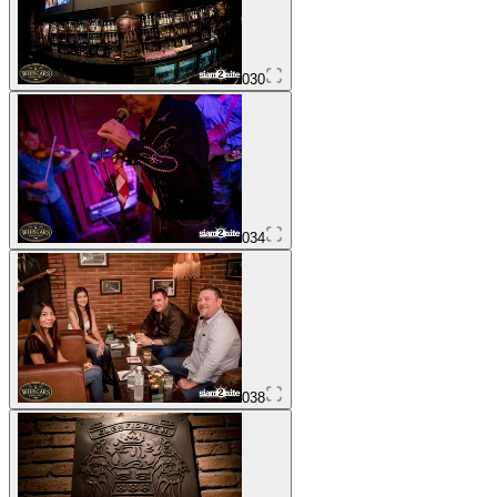
030
034
038