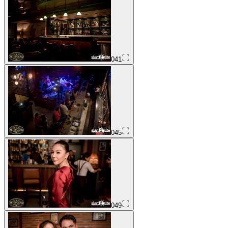
041
045
049