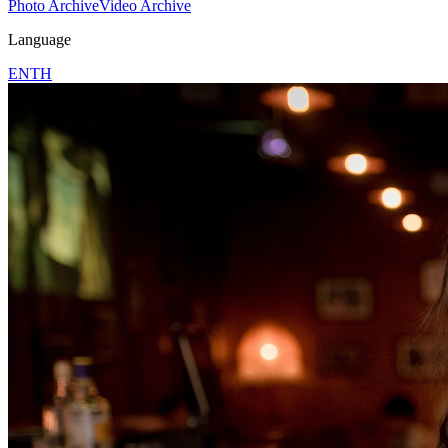
Photo Archive
Video Archive
Language
EN
TH