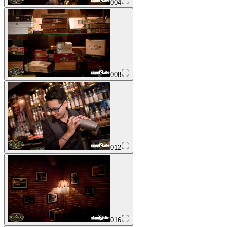
004
008
012
016