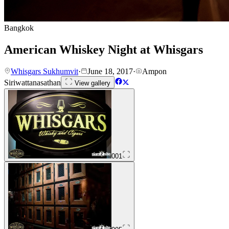
Bangkok
American Whiskey Night at Whisgars
Whisgars Sukhumvit
·
June 18, 2017
·
Ampon
Siriwattanasathan
View gallery
001