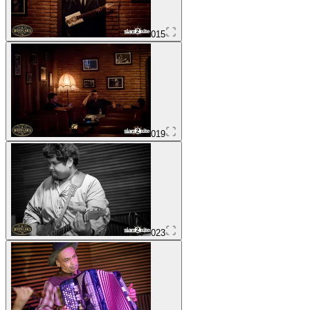
015
019
023