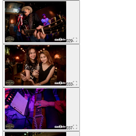
029
033
037