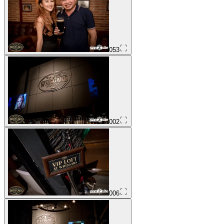
053
002
006