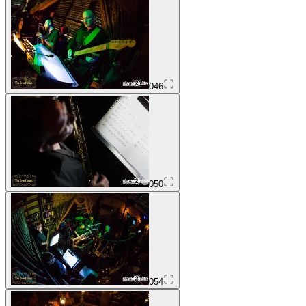
046
050
054