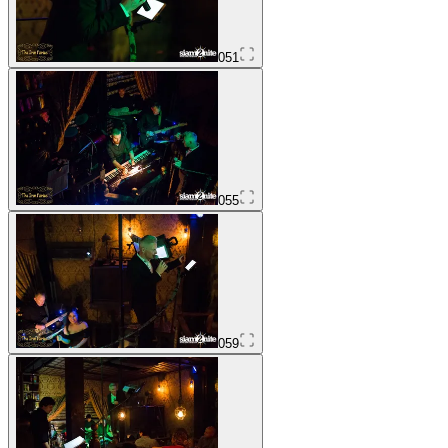
051
055
059