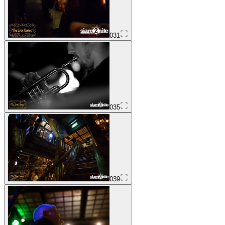
031
035
039