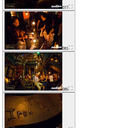
077
081
085