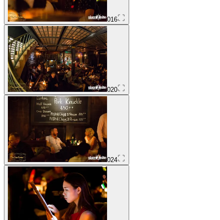
016
020
024