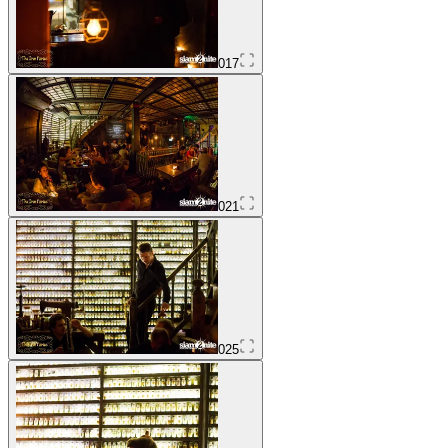
017
021
025