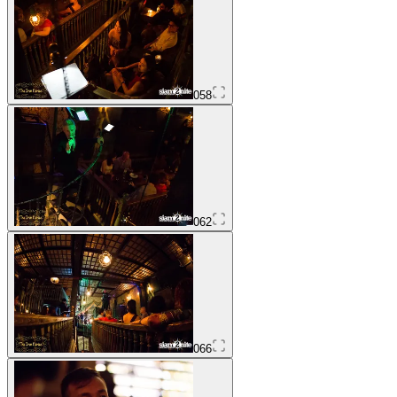
058
062
066