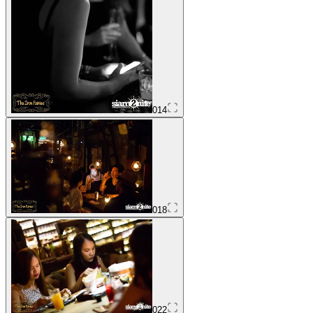
014
018
022