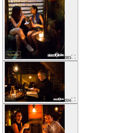
083
004