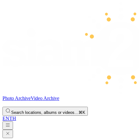
Photo Archive
Video Archive
Search locations, albums or videos…
⌘K
EN
TH