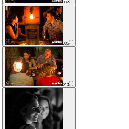
002
006
010