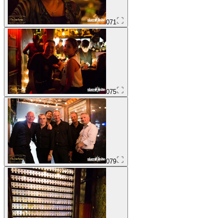
071
075
079