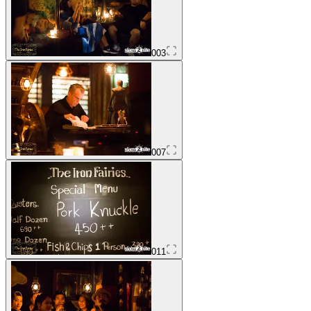
003
007
011