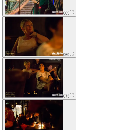
065
069
073