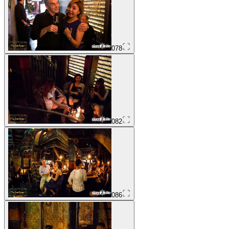
078
082
086