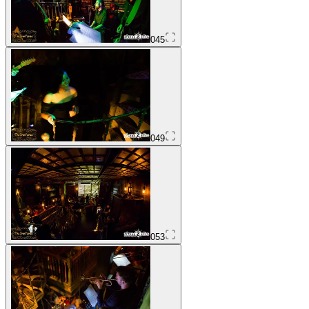
045
049
053