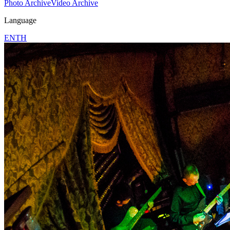
Photo Archive
Video Archive
Language
EN
TH