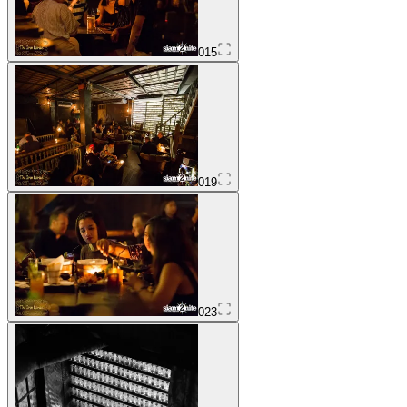
015
019
023