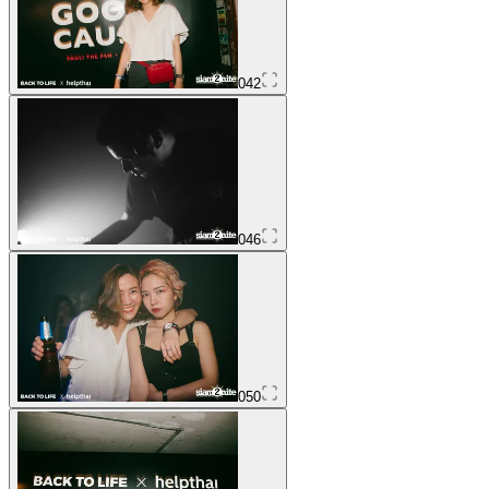
042
046
050