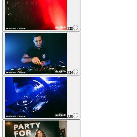
030
034
038