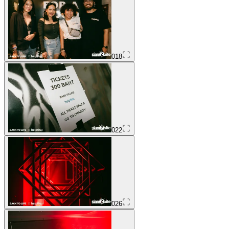
018
022
026