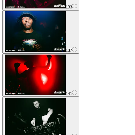
133
137
141