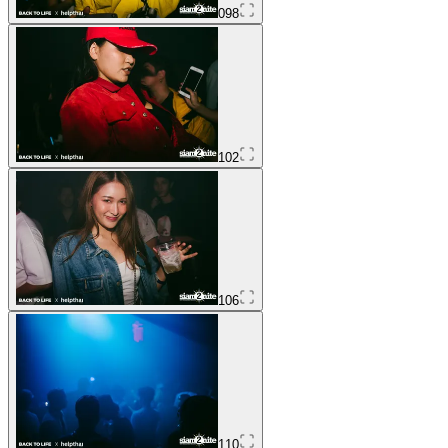
098
102
106
110