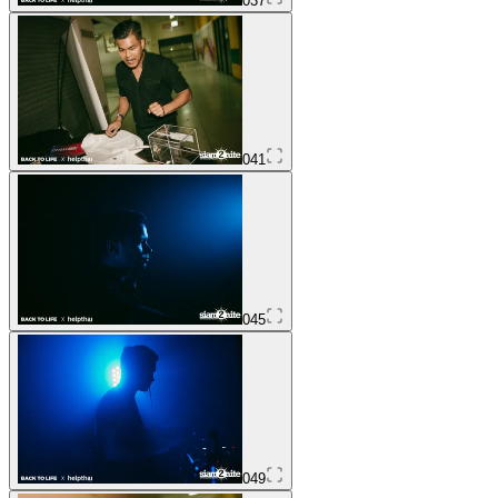
037
041
045
049