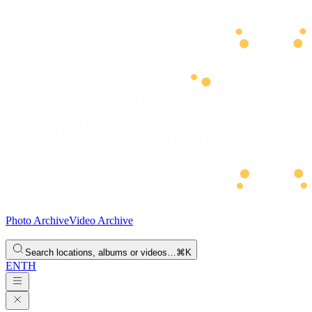
Photo Archive
Video Archive
Search locations, albums or videos…
⌘K
EN
TH