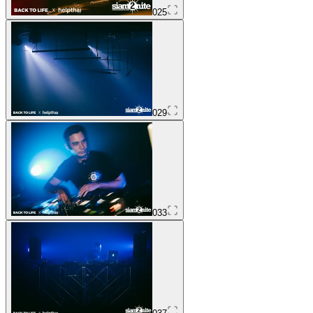
025
029
033