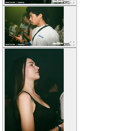
081
085