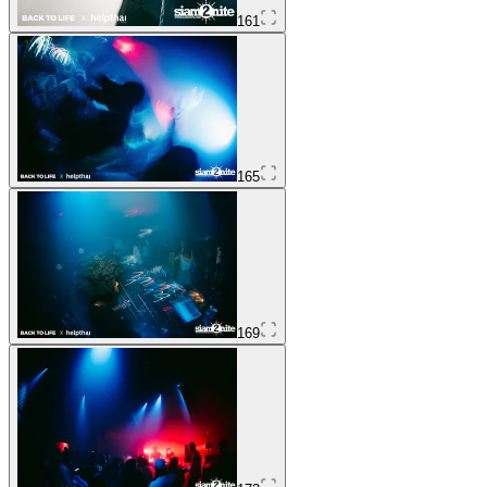
161
165
169