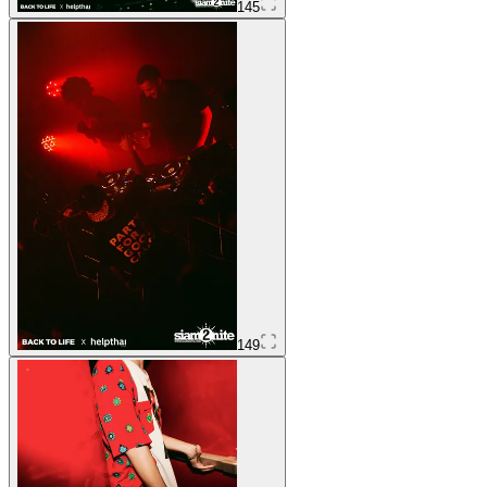
145
149