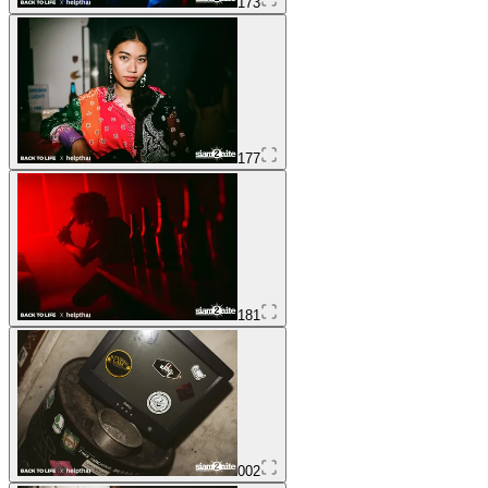
173
177
181
002