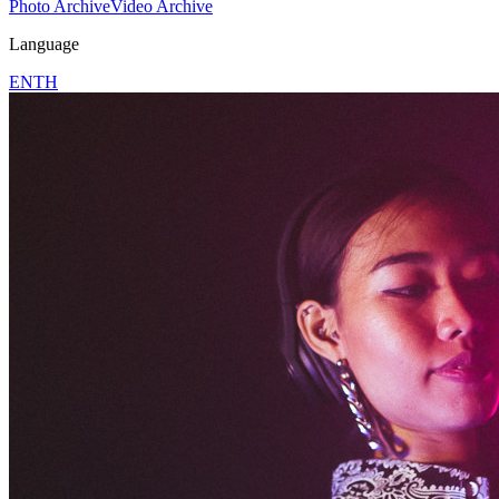
Photo Archive
Video Archive
Language
EN
TH