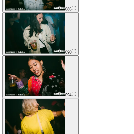
086
090
094