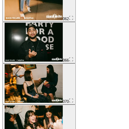
062
066
070