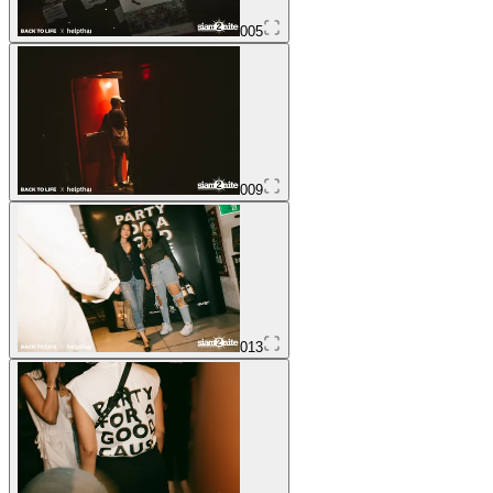
005
009
013