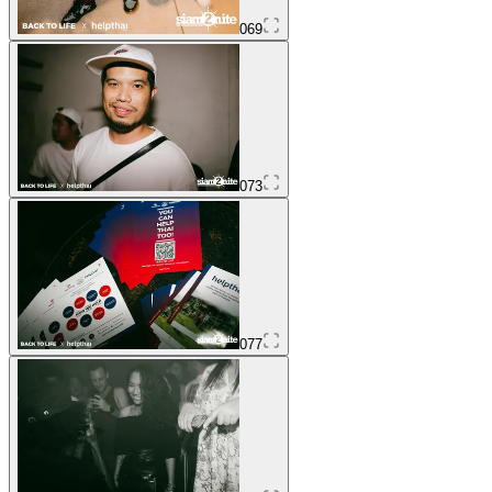
069
073
077