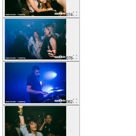
074
078
082