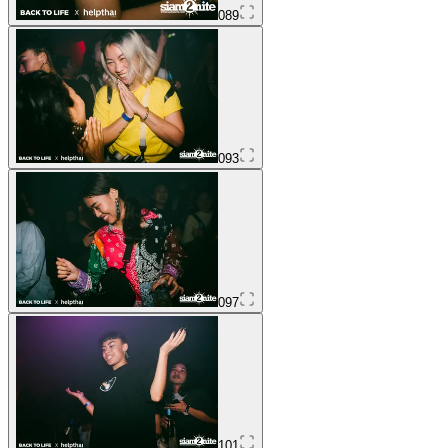
089
093
097
101