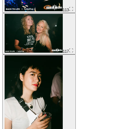
113
117