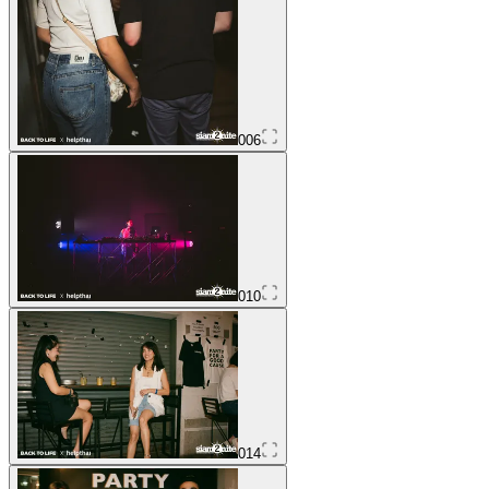
006
010
014