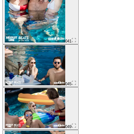
041
045
049