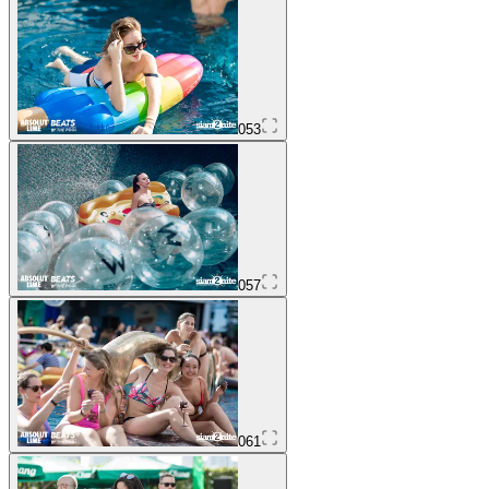
053
057
061