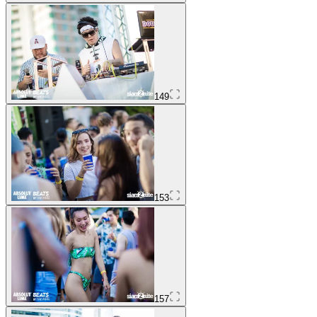
149
153
157