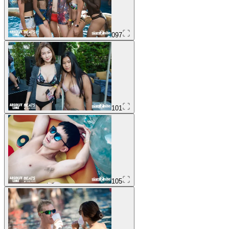
097
101
105