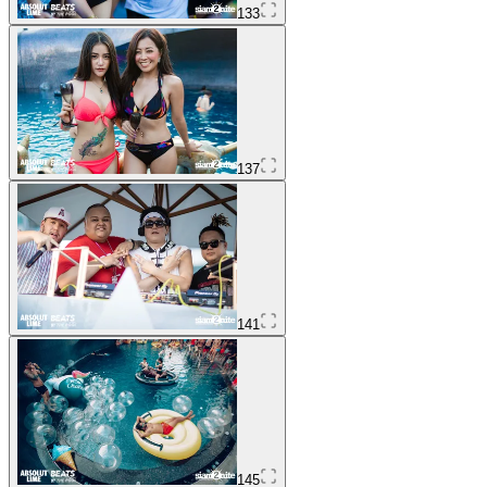
133
137
141
145