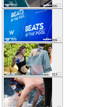
005
009
013