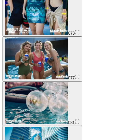
073
077
081