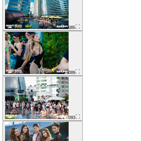
085
089
093