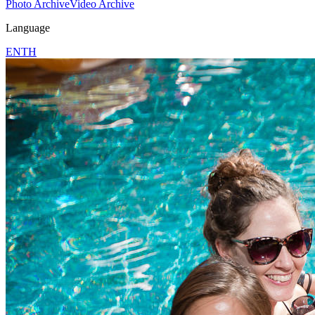
Photo Archive
Video Archive
Language
EN
TH