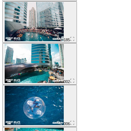
185
002
006