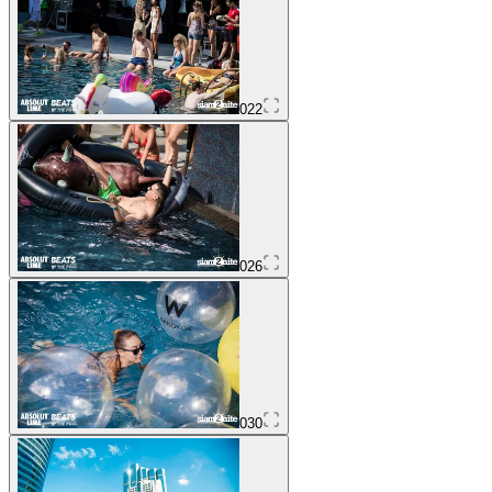
022
026
030