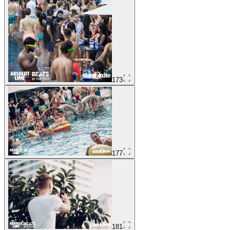
173
177
181