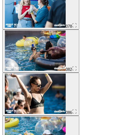
078
082
086