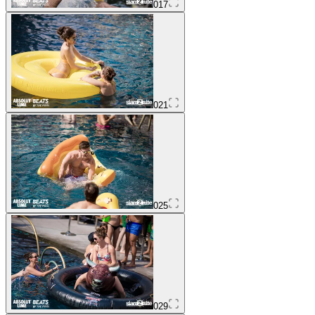
017
021
025
029