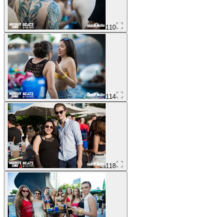
110
114
118