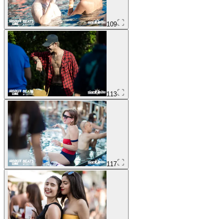
109
113
117