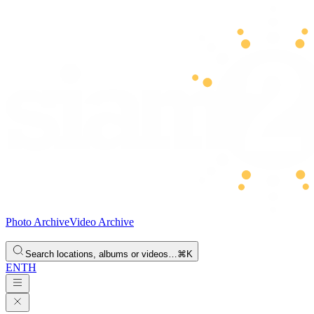
Photo Archive
Video Archive
Search locations, albums or videos…
⌘K
EN
TH