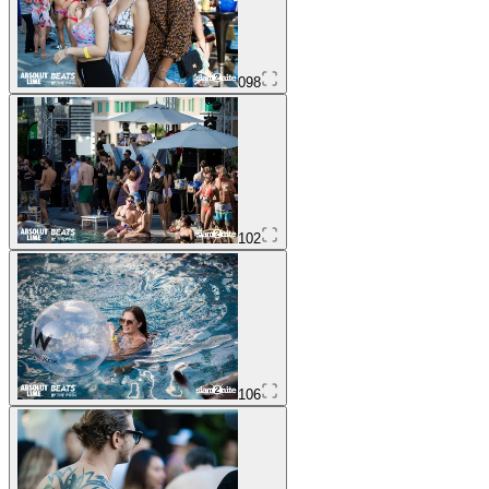
098
102
106