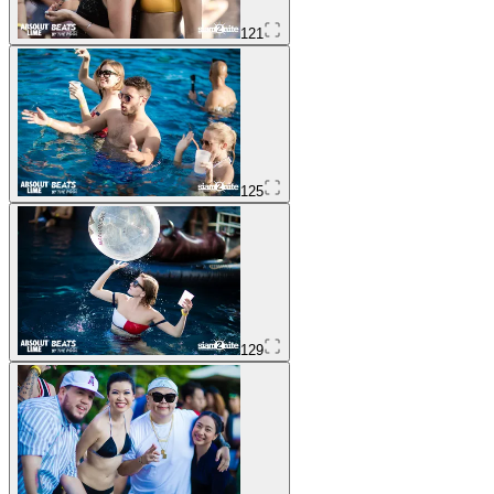
121
125
129