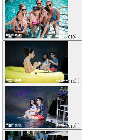
010
014
018