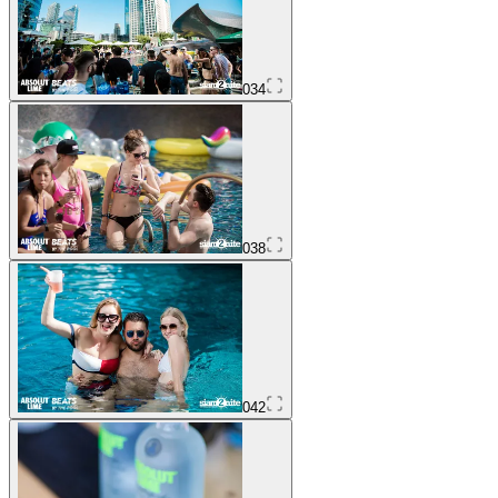
034
038
042