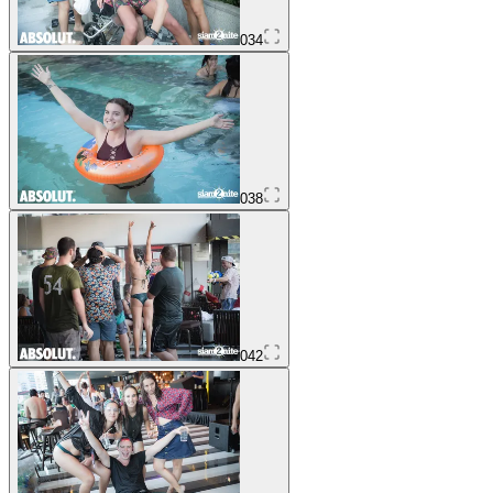
034
038
042