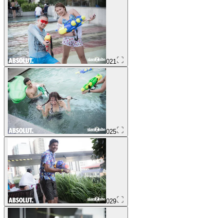
021
025
029