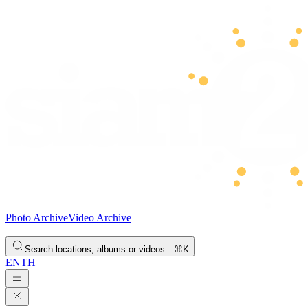
Photo Archive
Video Archive
Search locations, albums or videos…
⌘K
EN
TH