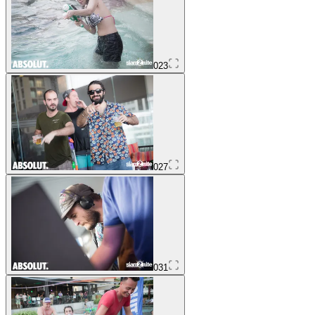
023
027
031