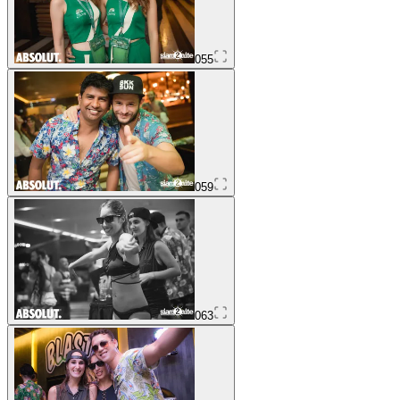
055
059
063