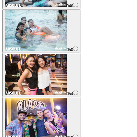
046
050
054