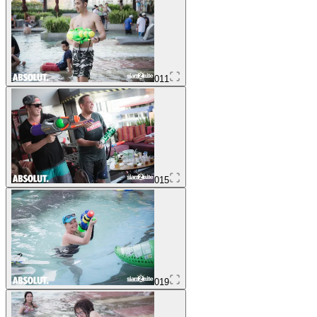
011
015
019