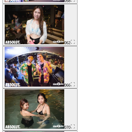
058
062
066
070