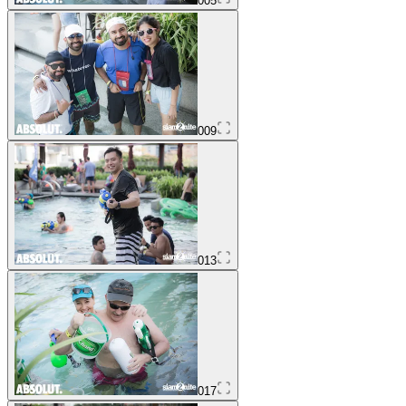
005
009
013
017