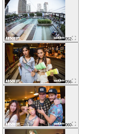
052
056
060