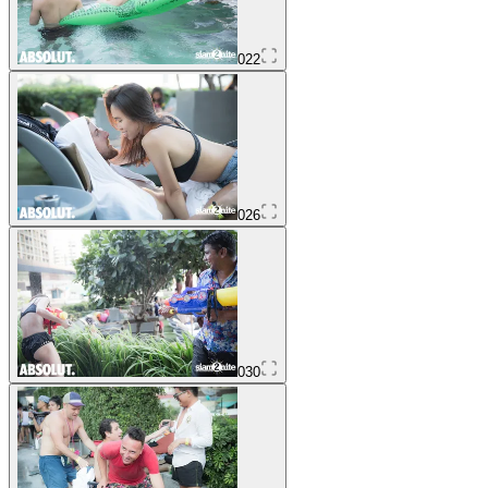
022
026
030