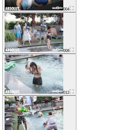
004
008
012