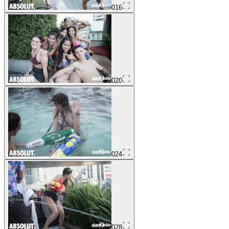
016
020
024
028