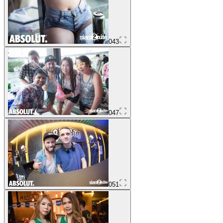
043
047
051