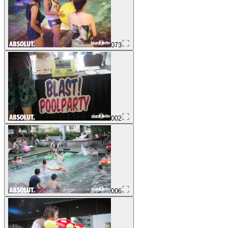
073
002
006