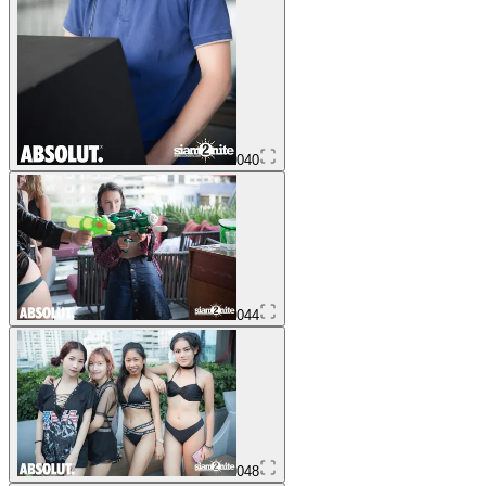
040
044
048