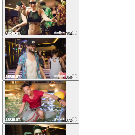
064
068
072