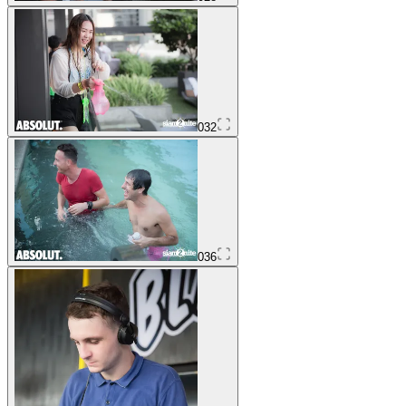
032
036