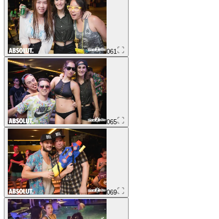
061
065
069