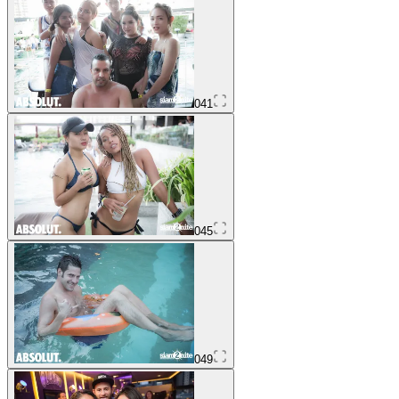
041
045
049