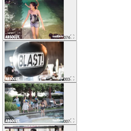
074
003
007