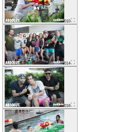
010
014
018