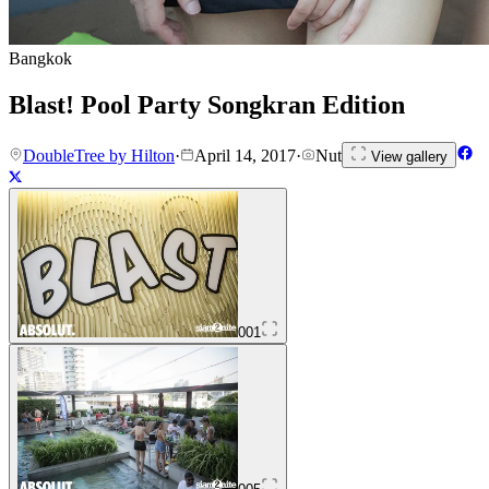
Bangkok
Blast! Pool Party Songkran Edition
DoubleTree by Hilton
·
April 14, 2017
·
Nut
View gallery
001