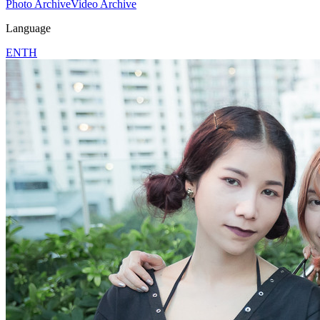
Photo Archive
Video Archive
Language
EN
TH