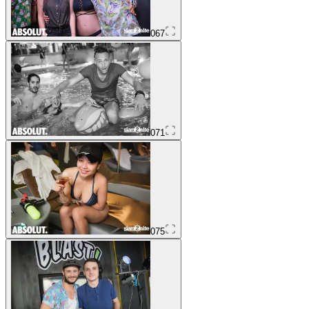
067
071
075