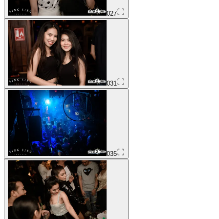
027
031
035