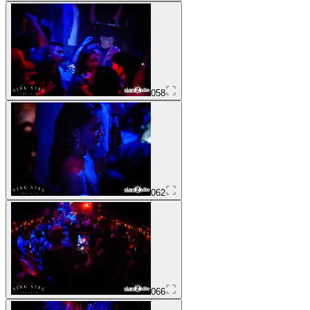
058
062
066