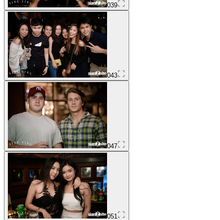
039
043
047
051