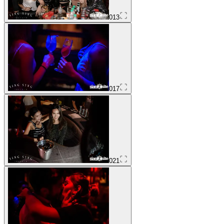
013
017
021