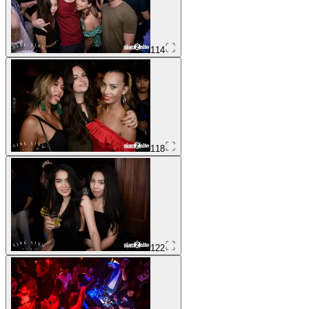
114
118
122