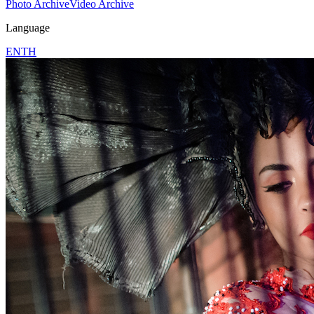
Photo Archive
Video Archive
Language
EN
TH