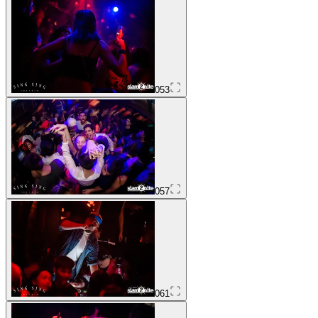
053
057
061