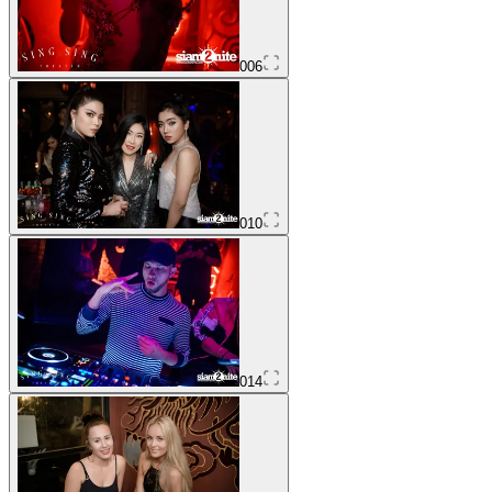
006
010
014