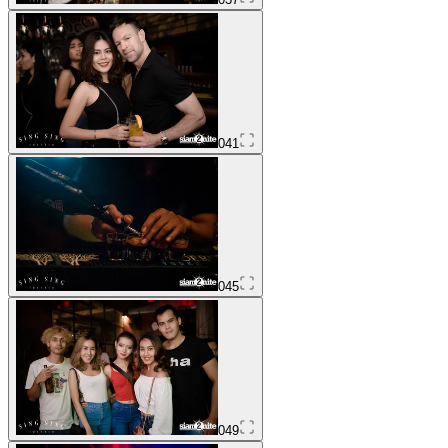
041
045
049