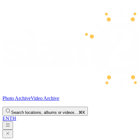
Photo Archive
Video Archive
Search locations, albums or videos…
⌘K
EN
TH