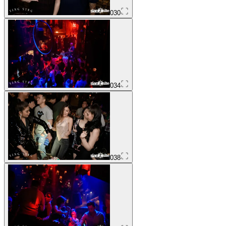
030
034
038