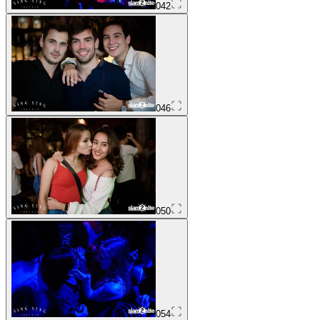
042
046
050
054