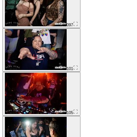
097
101
105