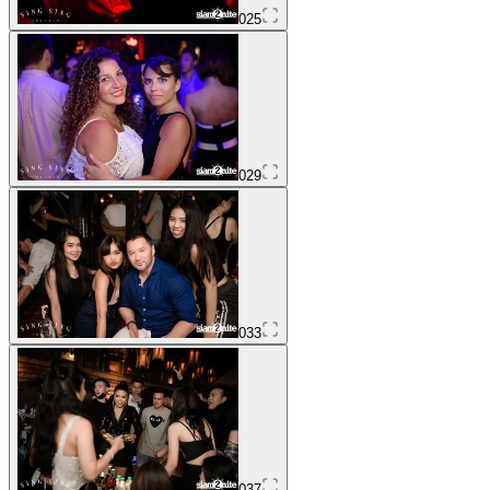
025
029
033
037