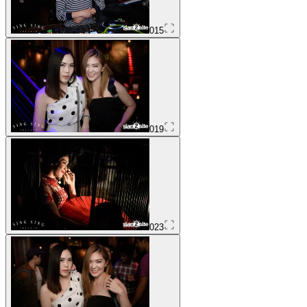
015
019
023