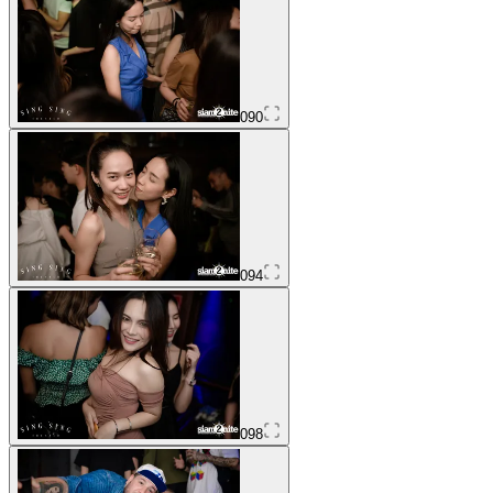
090
094
098