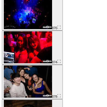
070
074
078