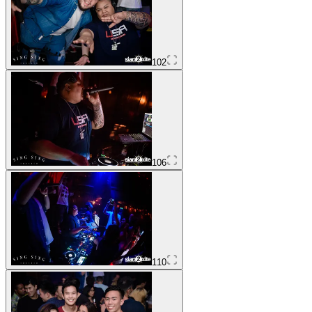
102
106
110