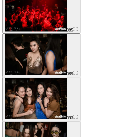
085
089
093