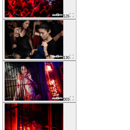
126
130
003