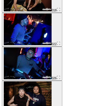
018
022
026