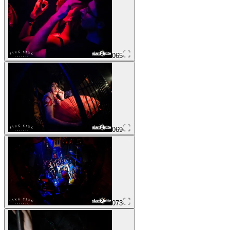
065
069
073