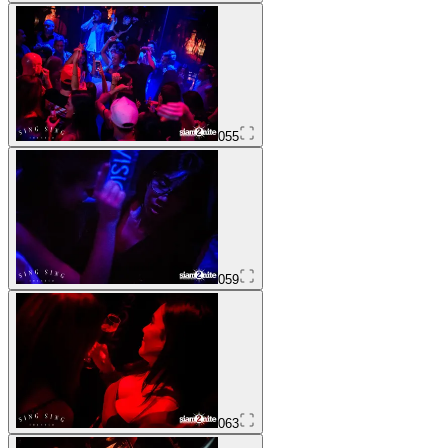
055
059
063