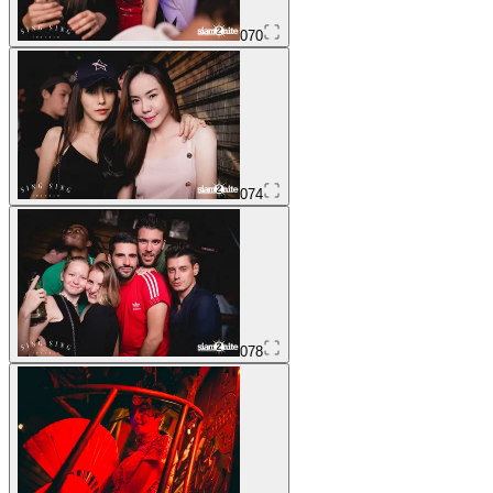
070
074
078