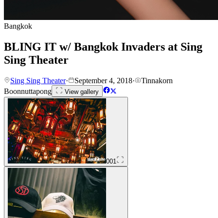
Bangkok
BLING IT w/ Bangkok Invaders at Sing
Sing Theater
Sing Sing Theater
·
September 4, 2018
·
Tinnakorn
Boonnuttapong
View gallery
001