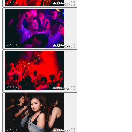
082
086
090
094