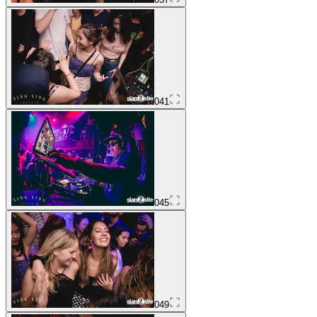
041
045
049