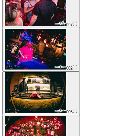
097
002
006