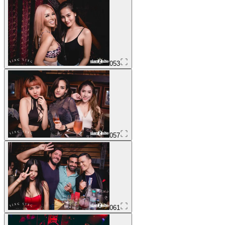
053
057
061