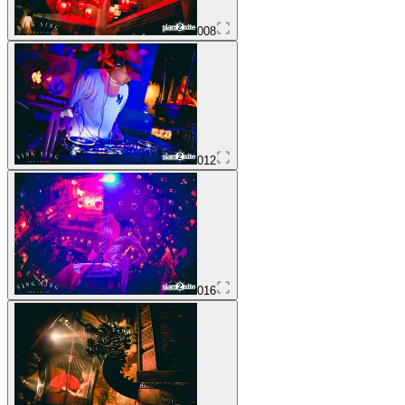
008
012
016