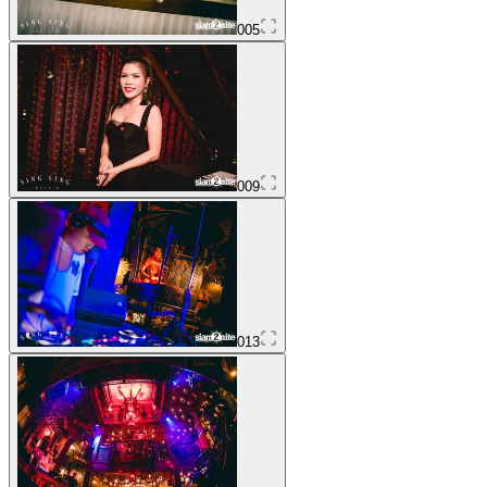
005
009
013