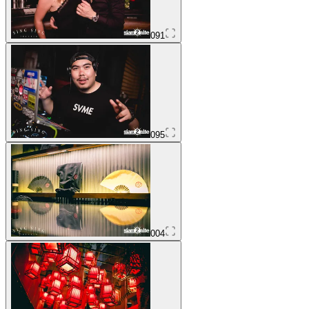
091
095
004