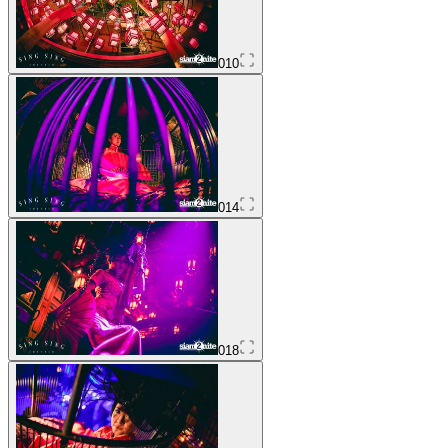
010
014
018