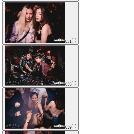
031
035
039