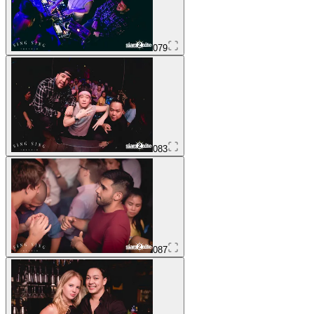
079
083
087