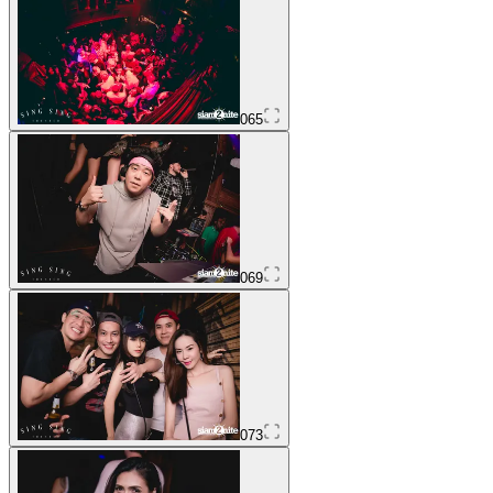
065
069
073