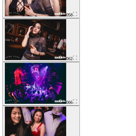
058
062
066