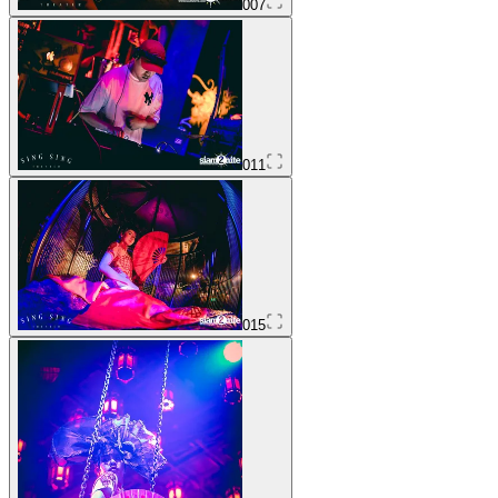
007
011
015