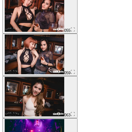
055
059
063