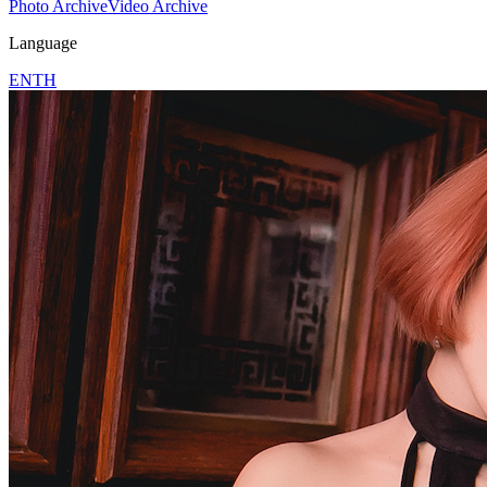
Photo Archive
Video Archive
Language
EN
TH