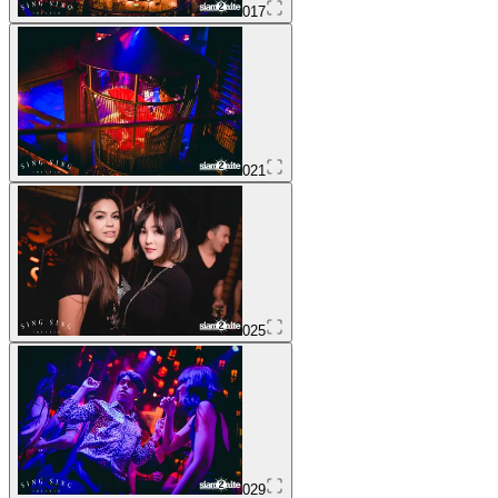
017
021
025
029