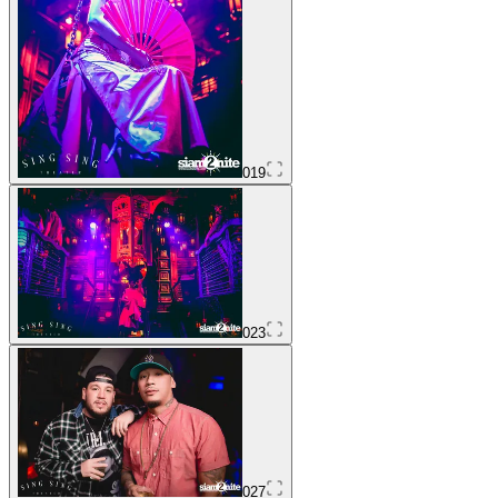
019
023
027