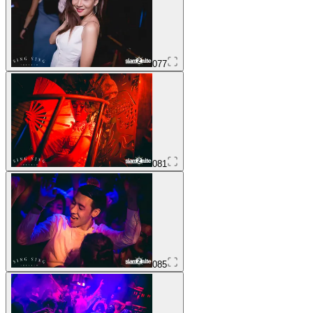
077
081
085