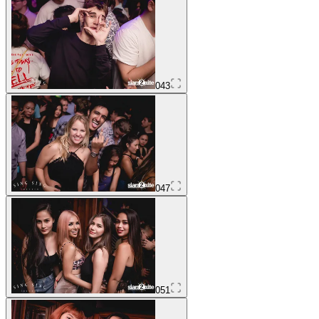
043
047
051