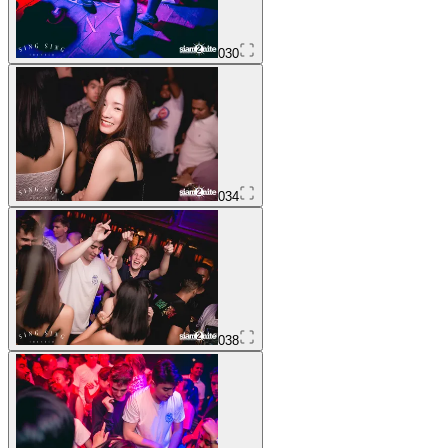
030
034
038