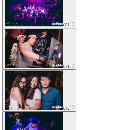
067
071
075