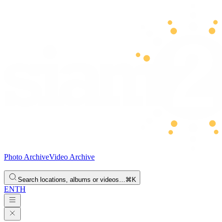
Photo Archive
Video Archive
Search locations, albums or videos…
⌘K
EN
TH