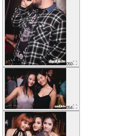
050
054