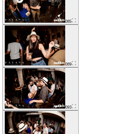
085
089
093