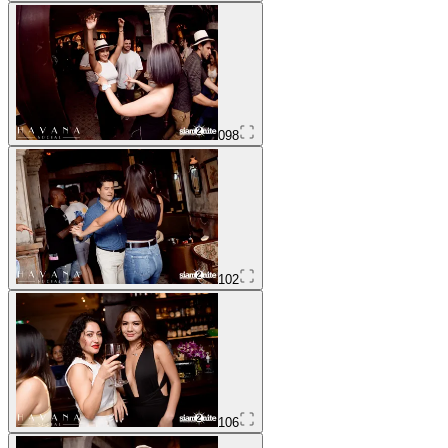
098
102
106