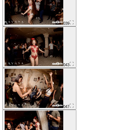
039
043
047