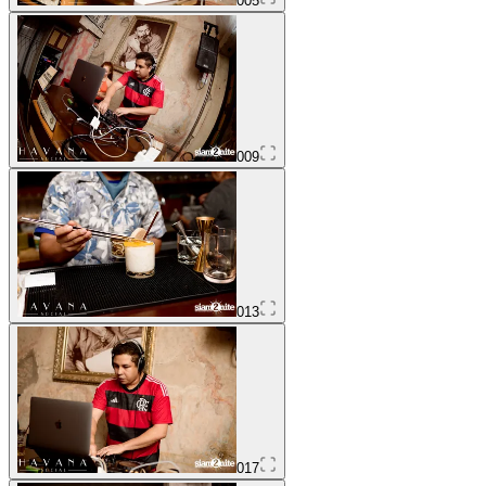
005
009
013
017