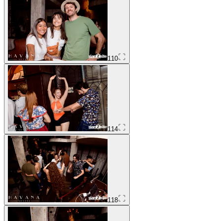
110
114
118