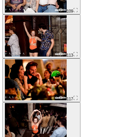
109
113
117