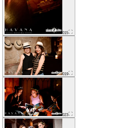
015
019
023