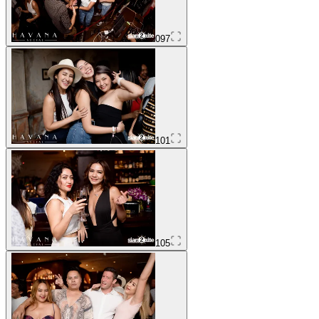
097
101
105