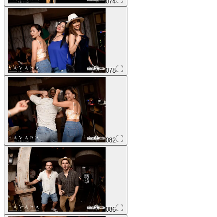
074
078
082
086