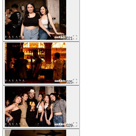
021
025
029