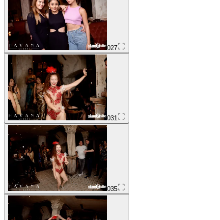
027
031
035