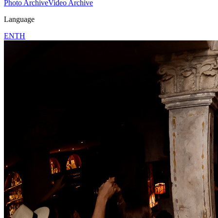
Photo Archive
Video Archive
Language
EN
TH