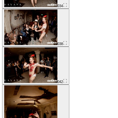
034
038
042