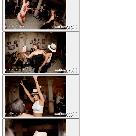
045
049
053