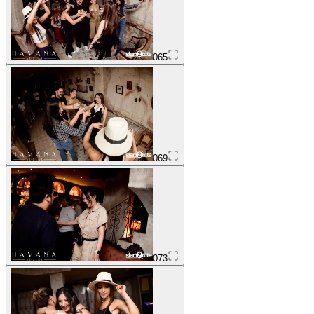
065
069
073