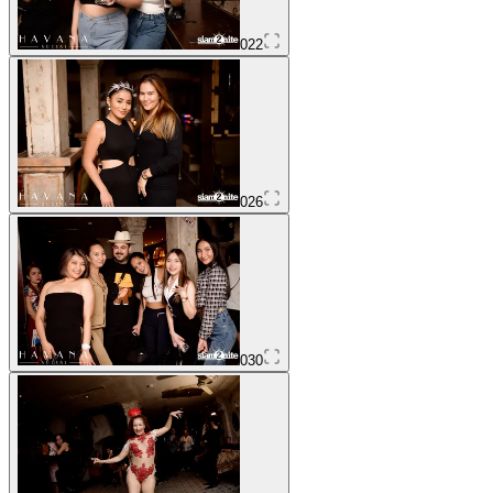
022
026
030