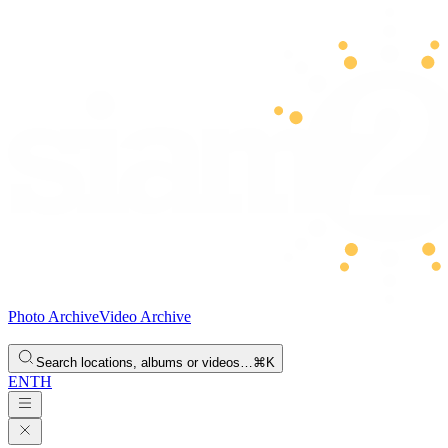
Photo Archive
Video Archive
Search locations, albums or videos…
⌘K
EN
TH