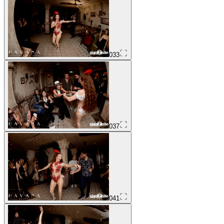
033
037
041