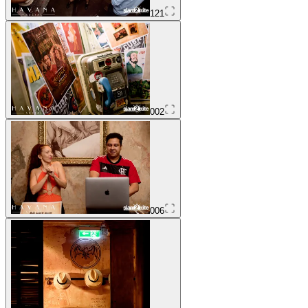
121
002
006