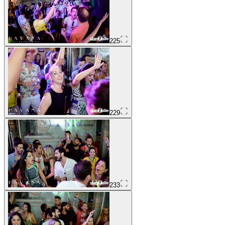
225
229
233