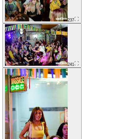
237
241