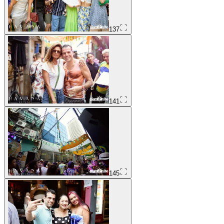
137
141
145