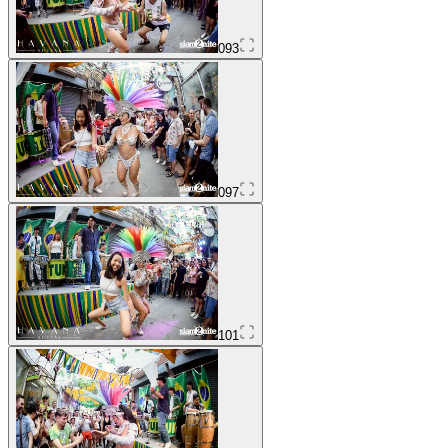
093
097
101