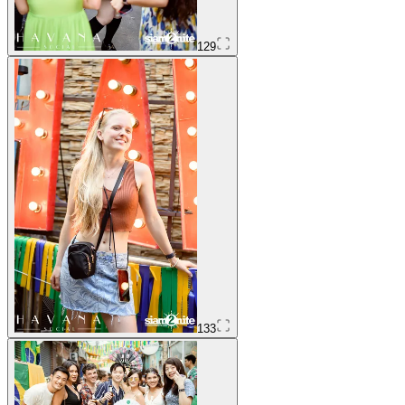
129
133