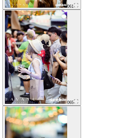
061
065