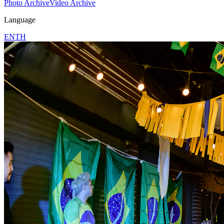
Photo Archive
Video Archive
Language
EN
TH