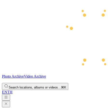
Photo Archive
Video Archive
Search locations, albums or videos…
⌘K
EN
TH