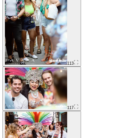
113
117