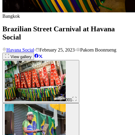
Bangkok
Brazilian Street Carnival at Havana
Social
Havana Social
·
February 25, 2023
·
Pakorn Boonrueng
View gallery
001