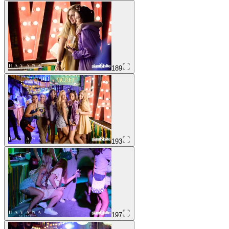
189
193
197