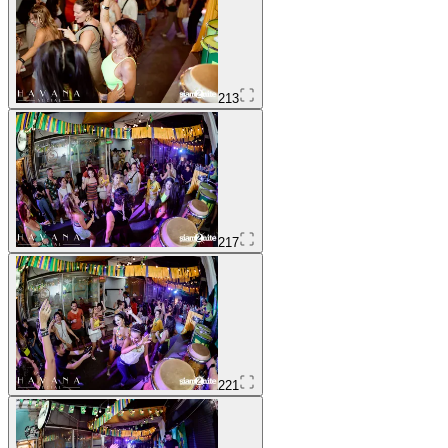
213
217
221