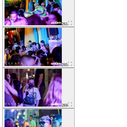
261
265
269