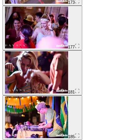
173
177
181
185