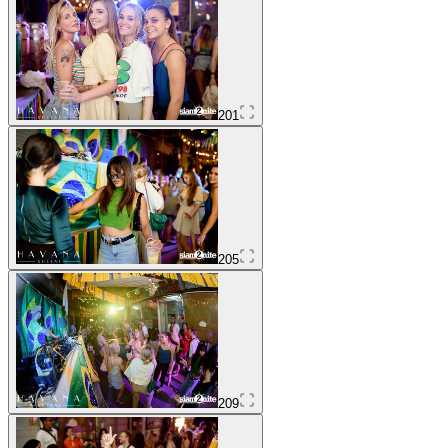
201
205
209