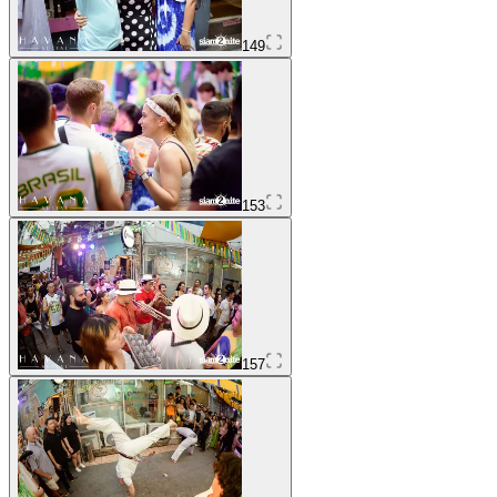
149
153
157