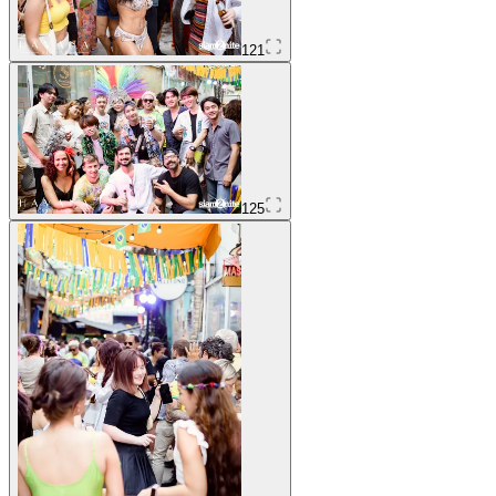
121
125