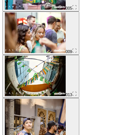
005
009
013