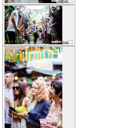
045
049