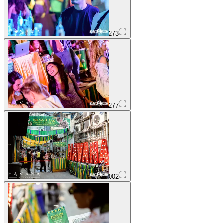
273
277
002