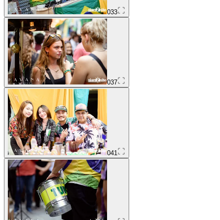
033
037
041