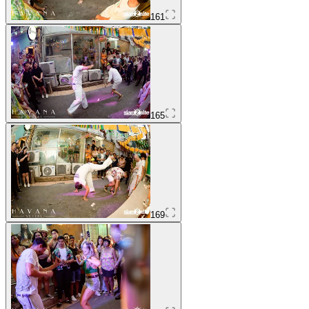
161
165
169