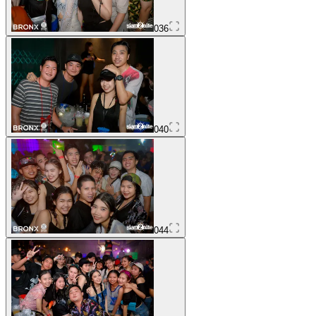
036
040
044