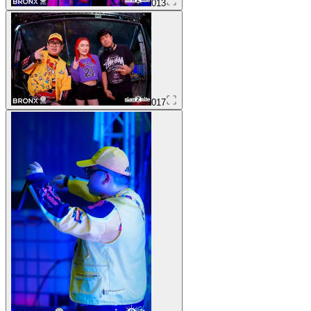
013
017