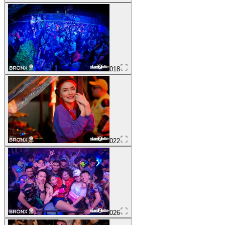
018
022
026