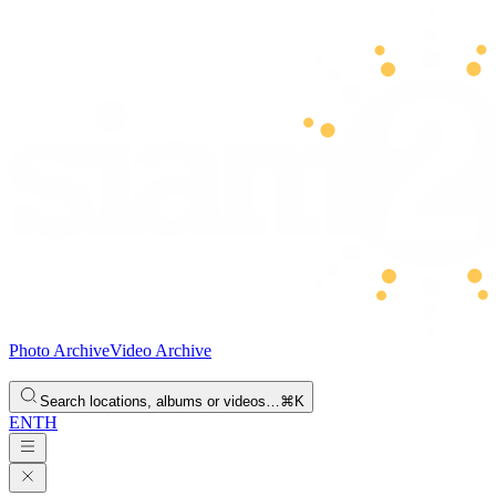
Photo Archive
Video Archive
Search locations, albums or videos…
⌘K
EN
TH