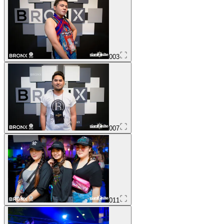
003
007
011