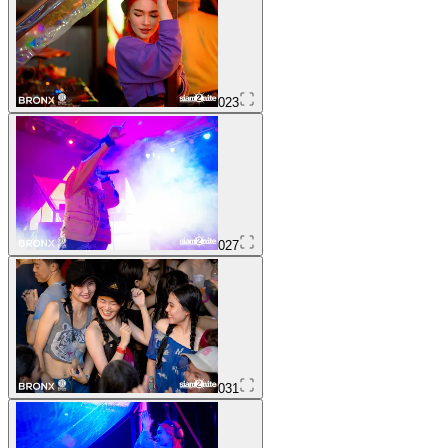
023
027
031