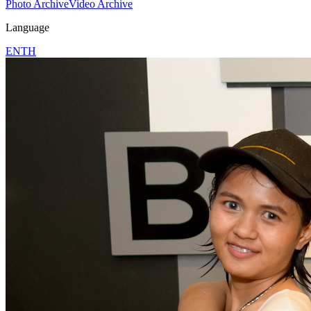
Photo Archive
Video Archive
Language
EN
TH