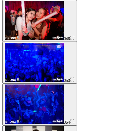
046
050
054