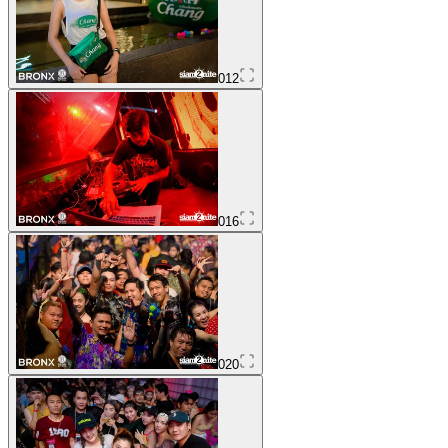
012
016
020