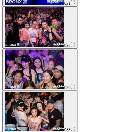
021
025
029
033