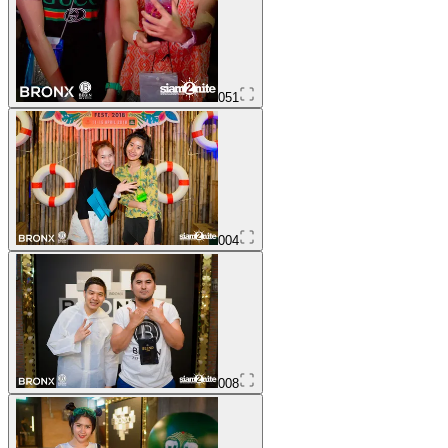
051
004
008