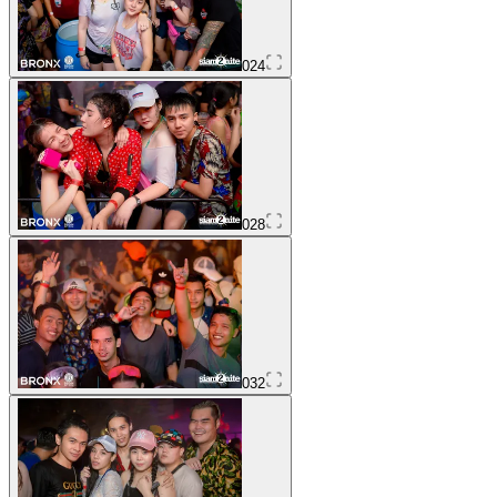
024
028
032