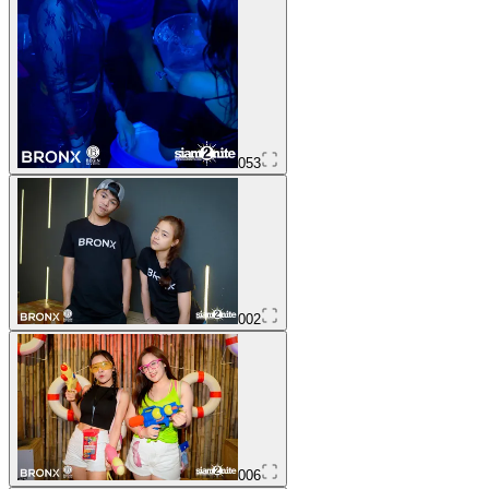
053
002
006