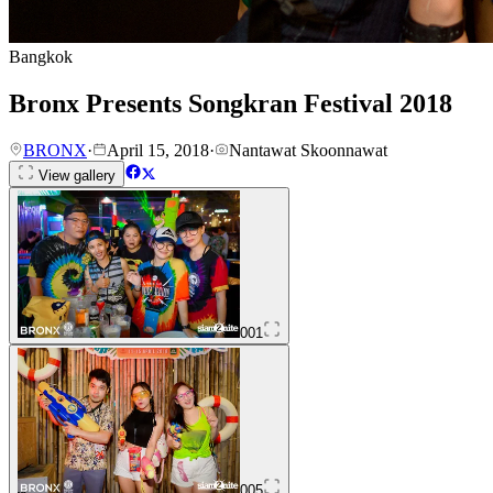
Bangkok
Bronx Presents Songkran Festival 2018
BRONX
·
April 15, 2018
·
Nantawat Skoonnawat
View gallery
001
005