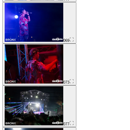
069
073
077