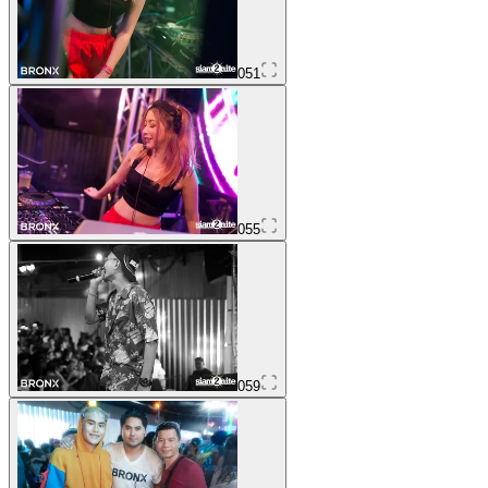
051
055
059