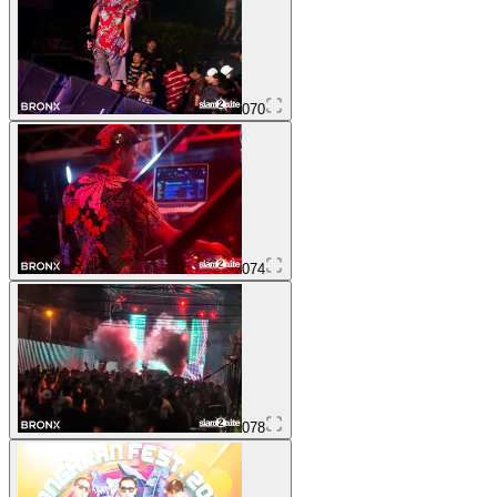
070
074
078