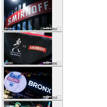
002
006
010