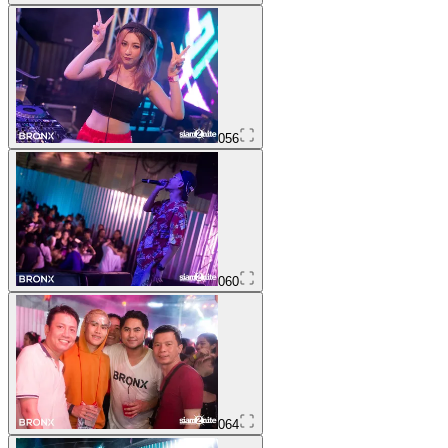
056
060
064