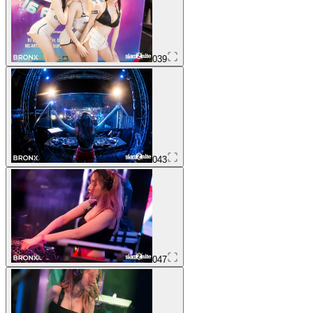
039
043
047