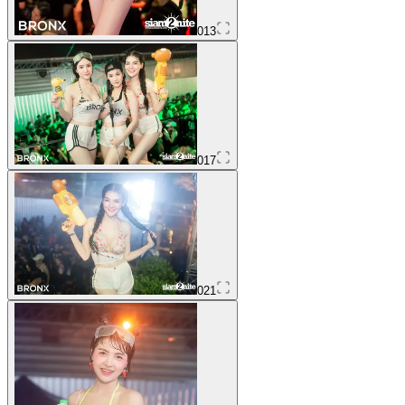
013
017
021