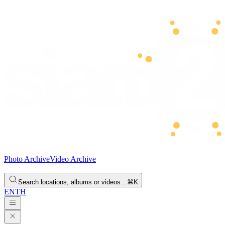
Photo Archive
Video Archive
Search locations, albums or videos…
⌘K
EN
TH