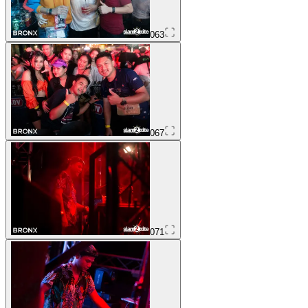
063
067
071