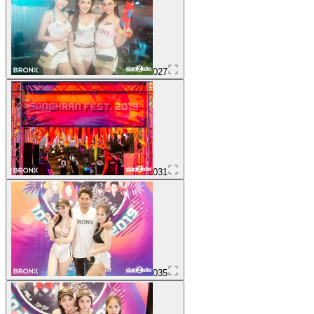
027
031
035