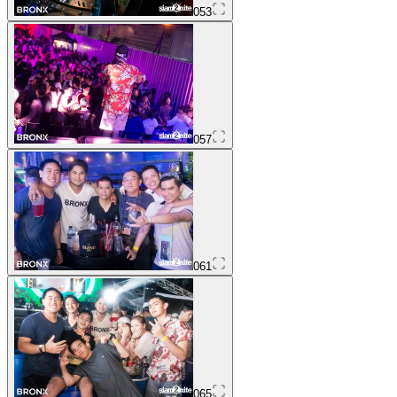
053
057
061
065