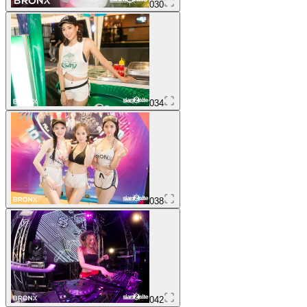
030
034
038
042