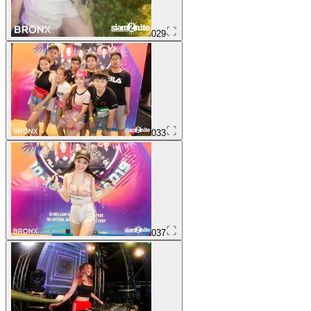
029
033
037