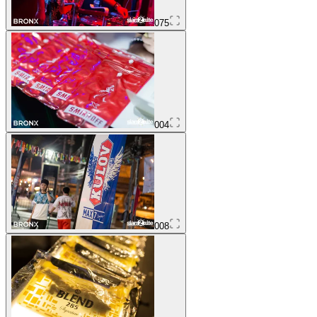
075
004
008