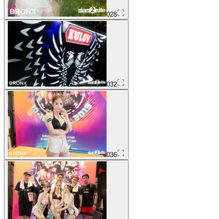
028
032
036