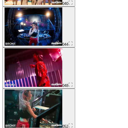
040
044
048
052