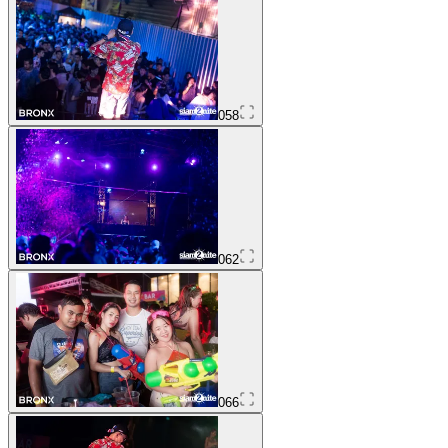
058
062
066