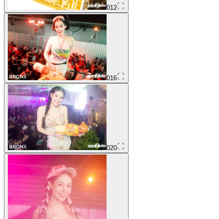
012
016
020