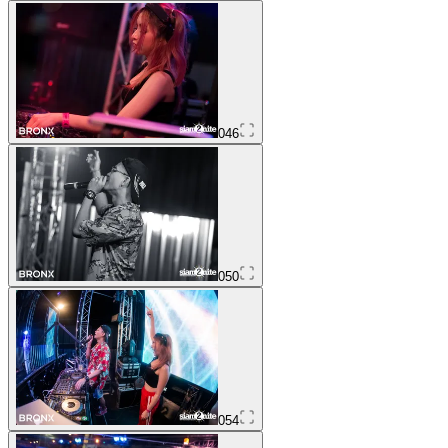
046
050
054