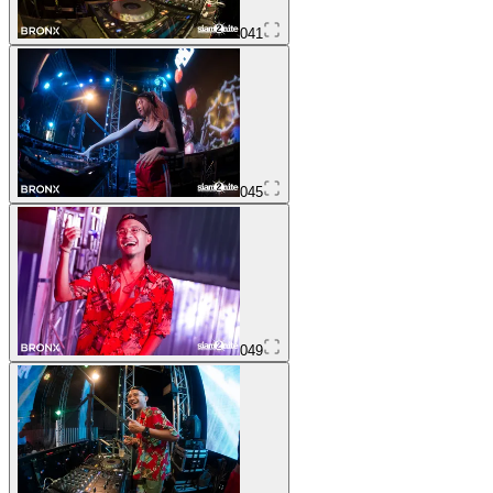
041
045
049