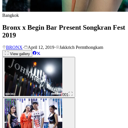
Bangkok
Bronx x Begin Bar Present Songkran Fest
2019
BRONX
·
April 12, 2019
·
Jakkrich Permthongkam
View gallery
001