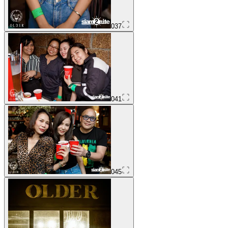
037
041
045