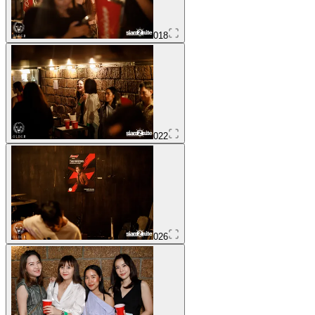
018
022
026