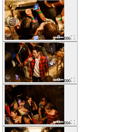
086
090
094