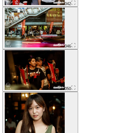
042
046
050