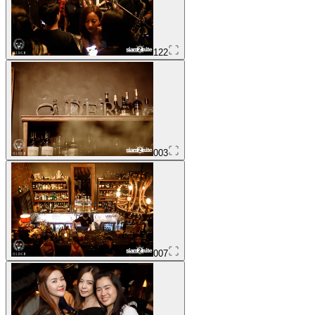
122
003
007