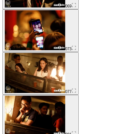
069
073
077