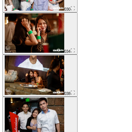
030
034
038