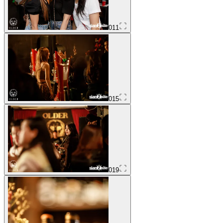
011
015
019