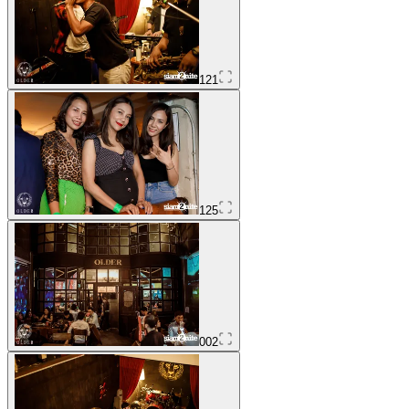
121
125
002