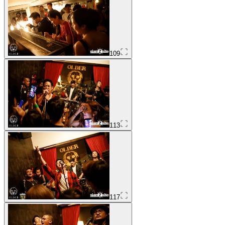
109
113
117