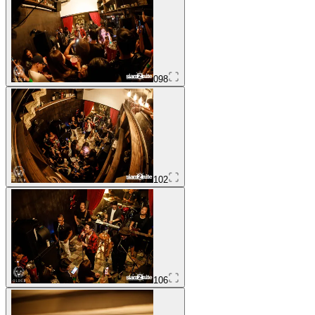
098
102
106