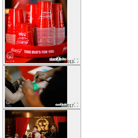
013
017