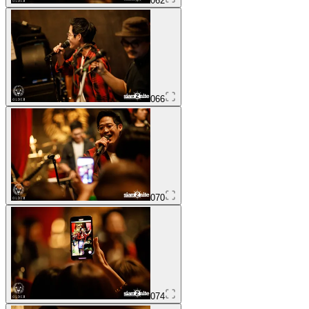
062
066
070
074