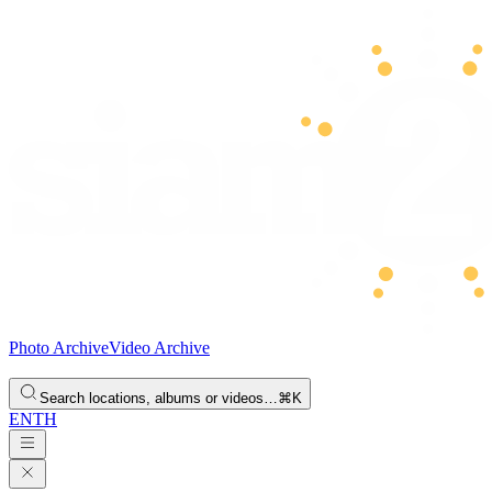
Photo Archive
Video Archive
Search locations, albums or videos…
⌘K
EN
TH