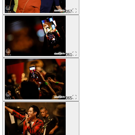
057
061
065