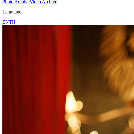
Photo Archive
Video Archive
Language
EN
TH