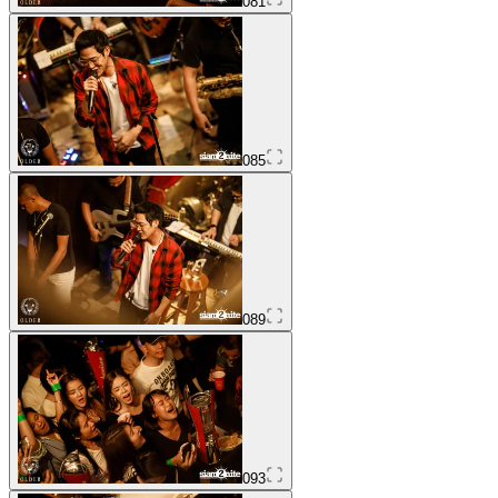
081
085
089
093