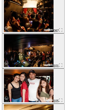
097
101
105