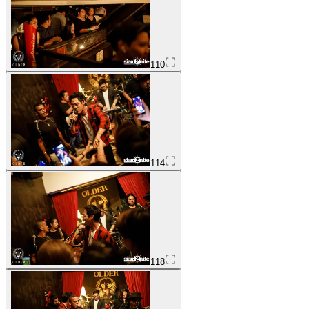
110
114
118