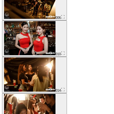
006
010
014