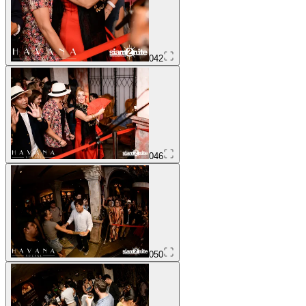
042
046
050