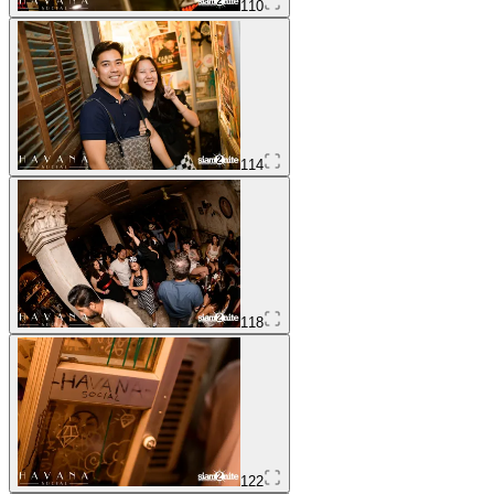
110
114
118
122