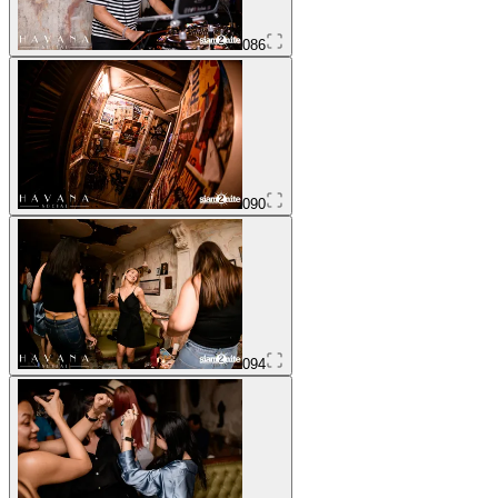
086
090
094