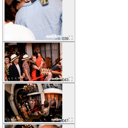
039
043
047