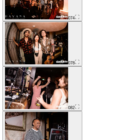
074
078
082