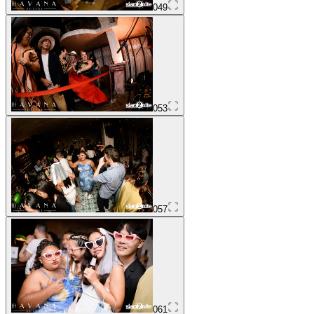
049
053
057
061