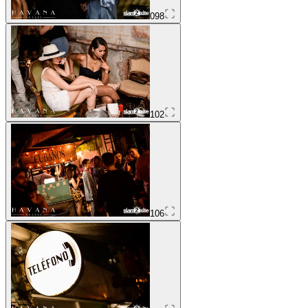
098
102
106