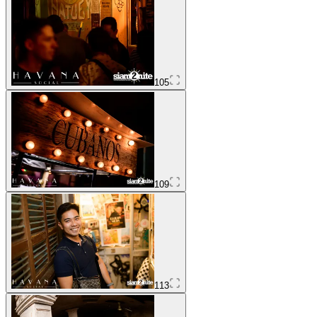
105
109
113