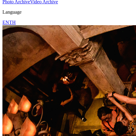
Photo Archive
Video Archive
Language
EN
TH