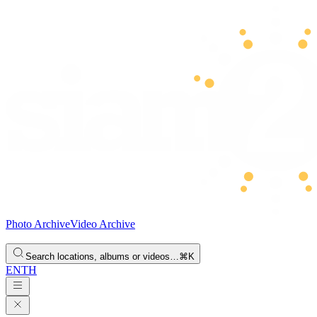
Photo Archive
Video Archive
Search locations, albums or videos…
⌘K
EN
TH