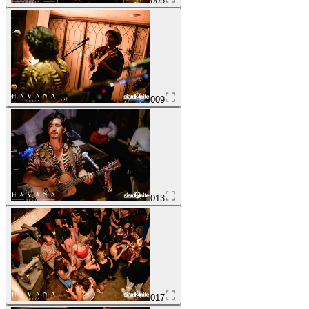
005
009
013
017