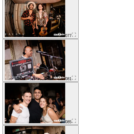
077
081
085