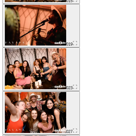
015
019
023
027