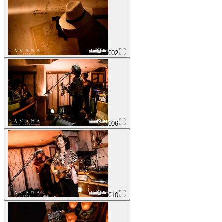
002
006
010