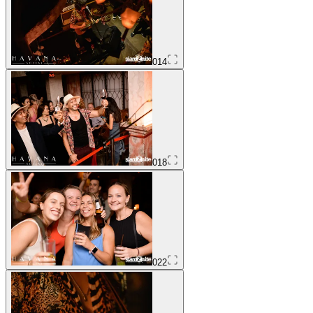
014
018
022