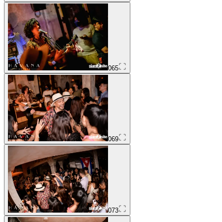
065
069
073