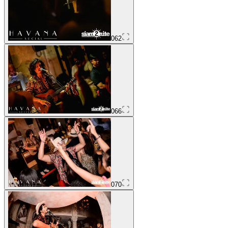
062
066
070