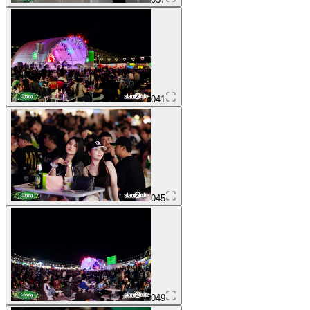
041
045
049