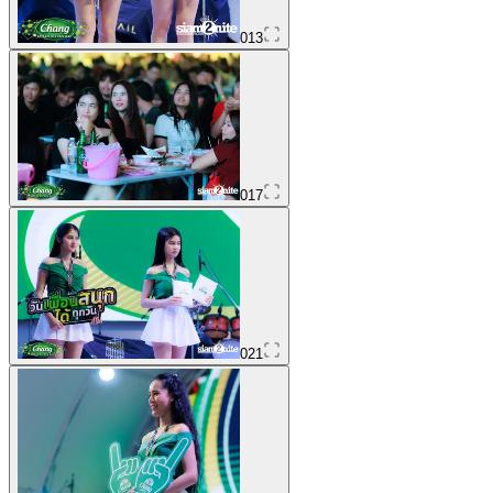
013
017
021