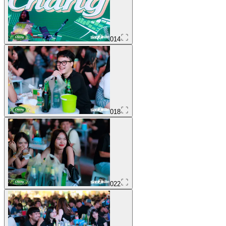
014
018
022