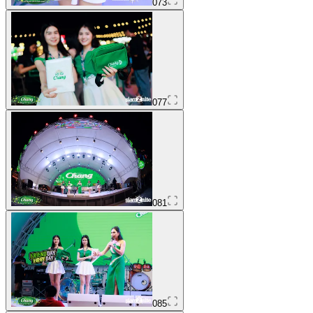
073
077
081
085