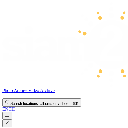
Photo Archive
Video Archive
Search locations, albums or videos…
⌘K
EN
TH