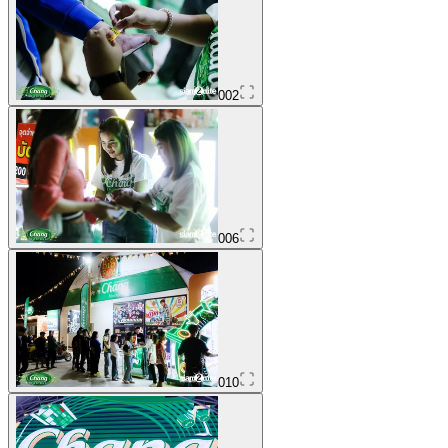
002
006
010