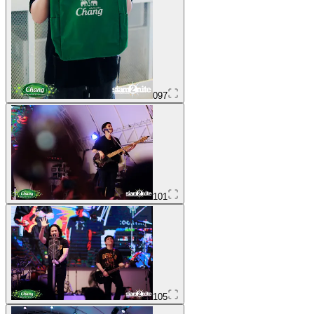
097
101
105