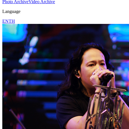
Photo Archive
Video Archive
Language
EN
TH