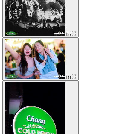
137
141