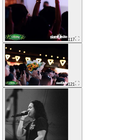
117
121