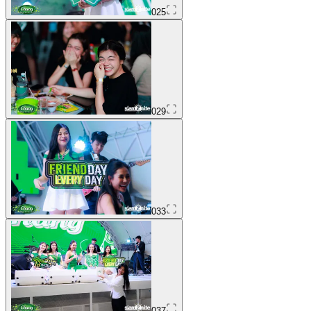
025
029
033
037