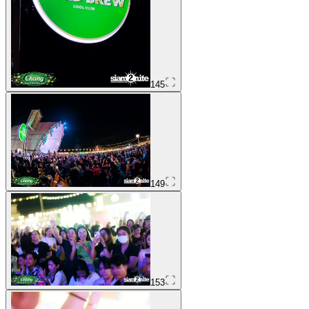
145
149
153