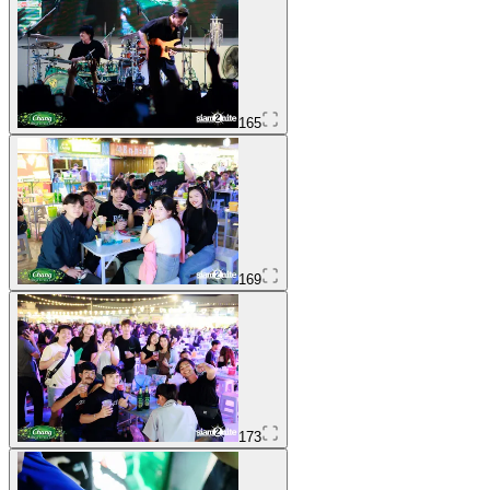
165
169
173