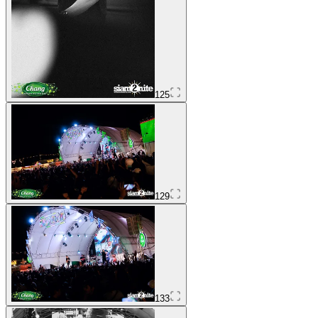
125
129
133