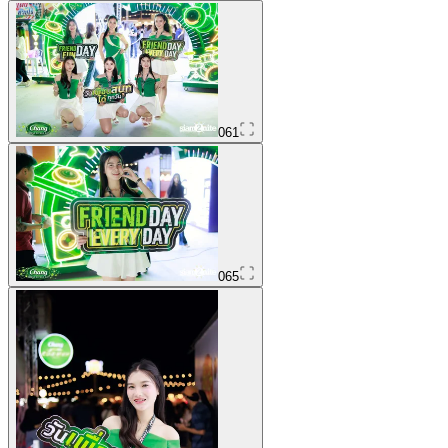
061
065