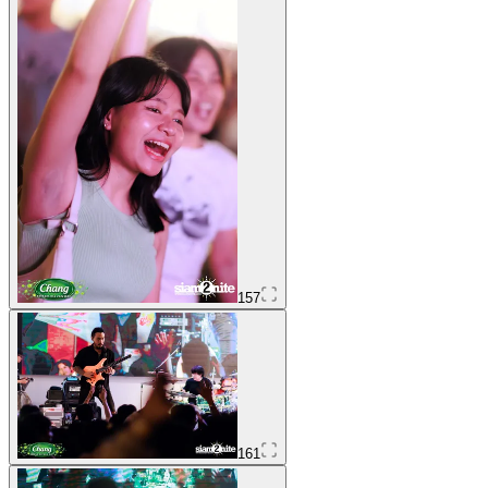
157
161