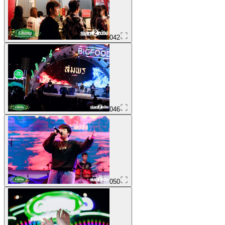
042
046
050