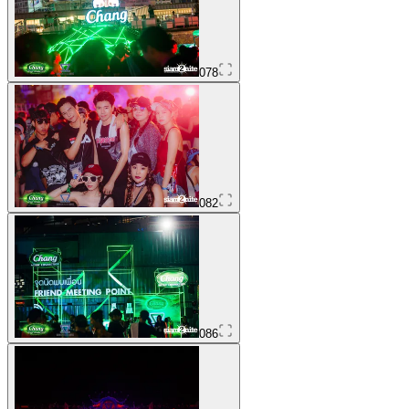
078
082
086