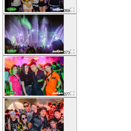
069
073
077