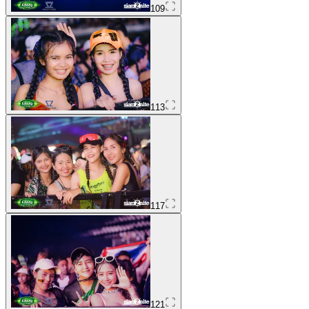
109
113
117
121