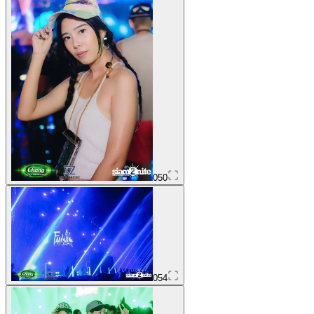
050
054