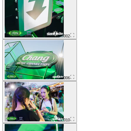
002
006
010