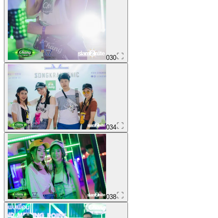
030
034
038