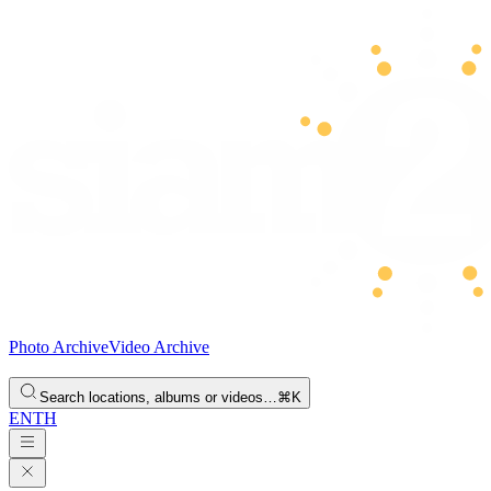
Photo Archive
Video Archive
Search locations, albums or videos…
⌘K
EN
TH