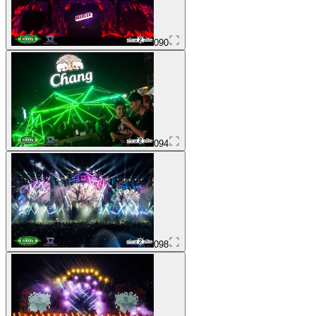
090
094
098