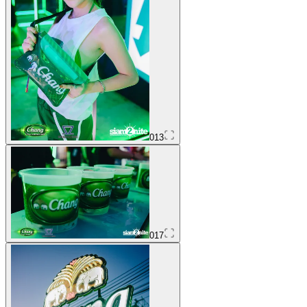
013
017