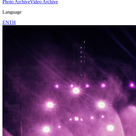
Photo Archive
Video Archive
Language
EN
TH