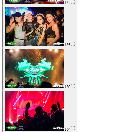
122
126
130
134