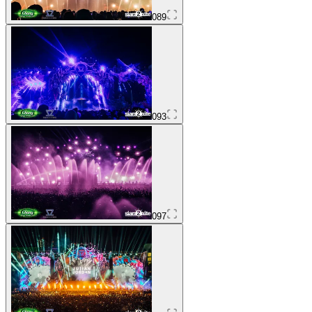
089
093
097