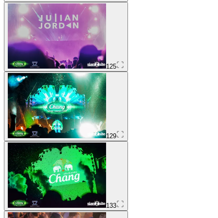
125
129
133