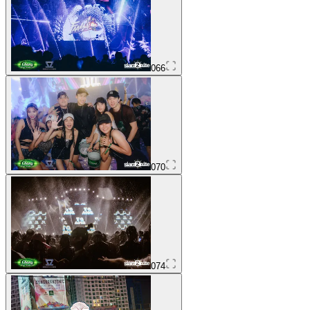
066
070
074