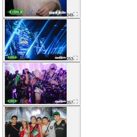
049
053
057