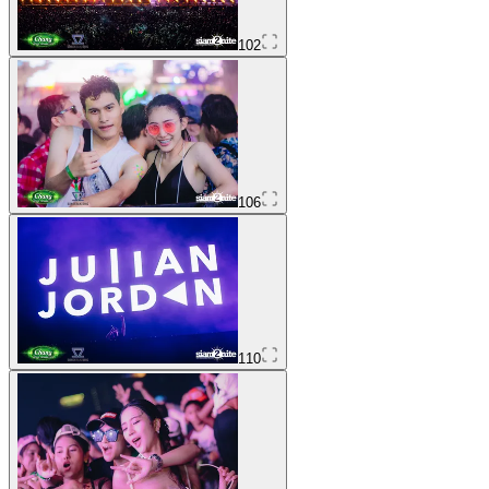
102
106
110