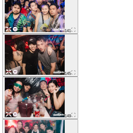
141
145
149