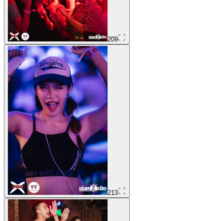
209
213