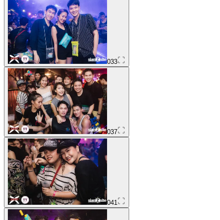
033
037
041