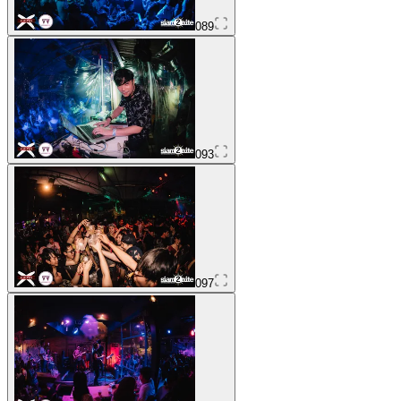
089
093
097