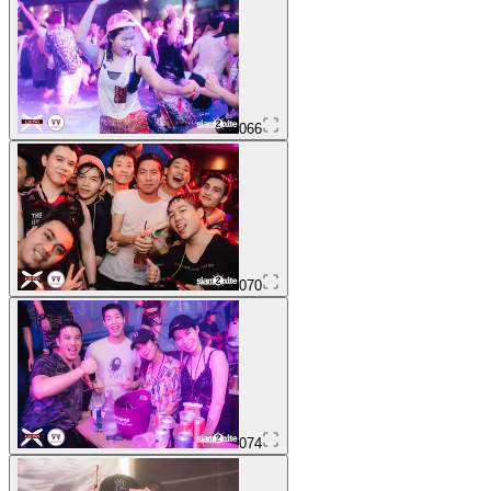
066
070
074