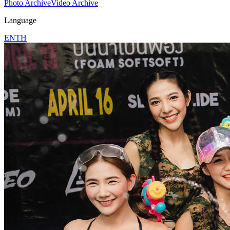
Photo Archive
Video Archive
Language
EN
TH