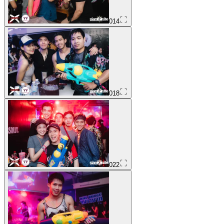
014
018
022