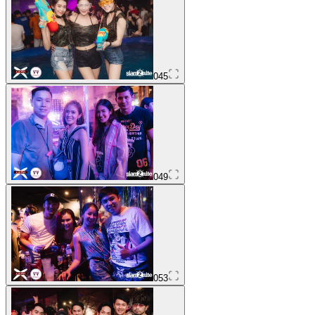
045
049
053