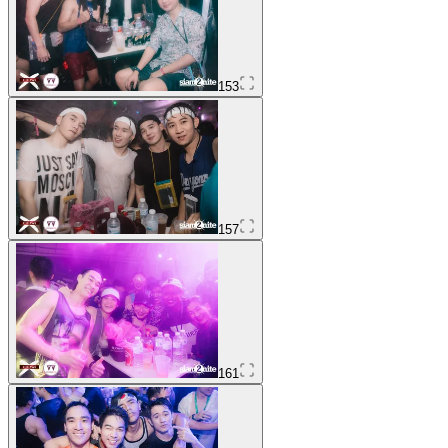
153
157
161