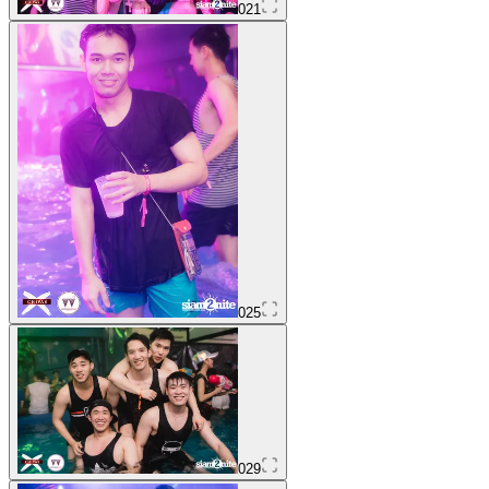
021
025
029