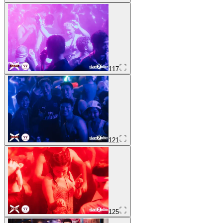
117
121
125