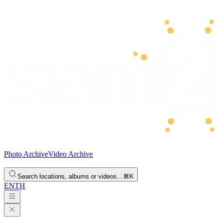
Photo Archive
Video Archive
Search locations, albums or videos…
⌘K
EN
TH