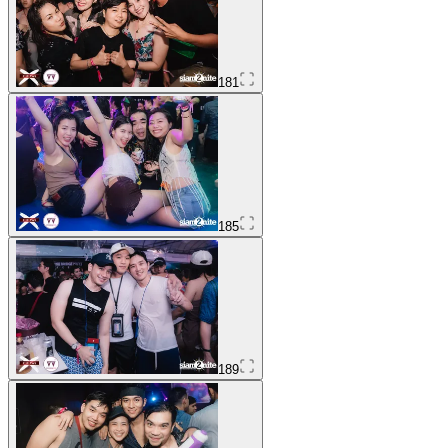
181
185
189