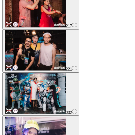
217
221
002