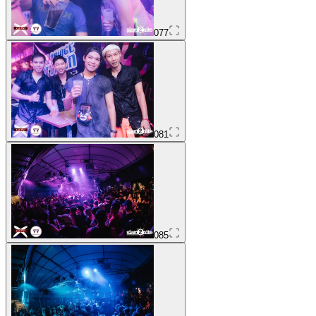
077
081
085