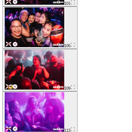
101
105
109
113