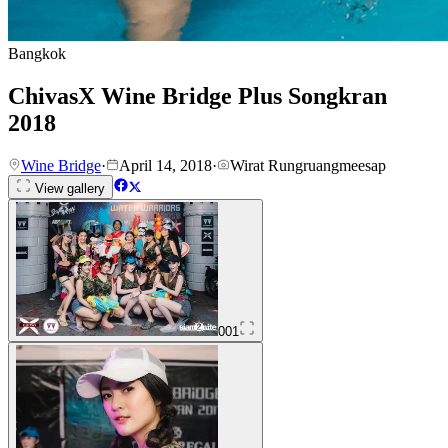
Bangkok
ChivasX Wine Bridge Plus Songkran
2018
Wine Bridge
·
April 14, 2018
·
Wirat Rungruangmeesap
View gallery
001