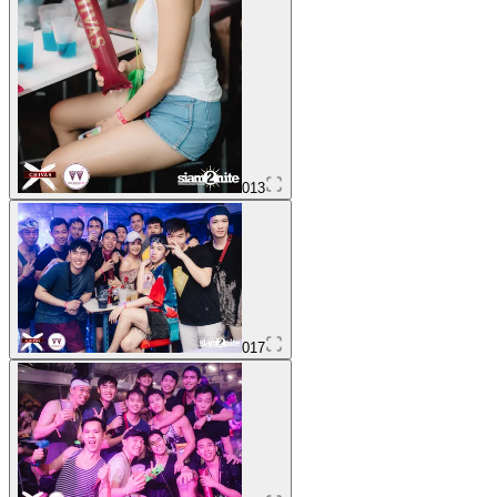
013
017