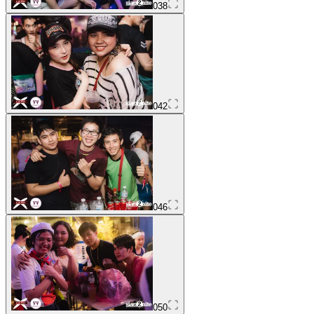
038
042
046
050