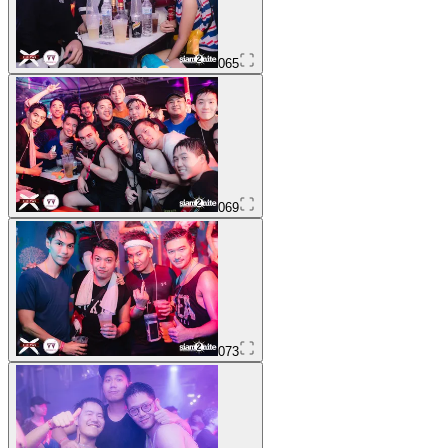
065
069
073