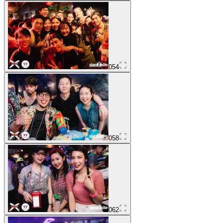
054
058
062