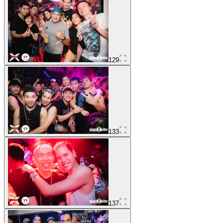
129
133
137