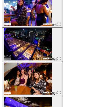
089
093
097