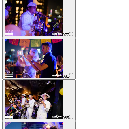
077
081
085