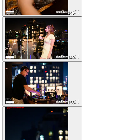
145
149
153