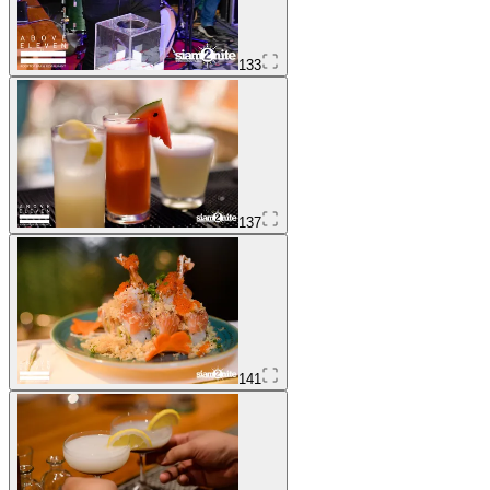
133
137
141