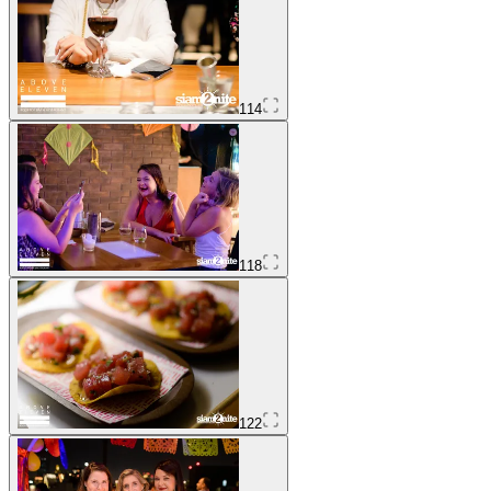
114
118
122