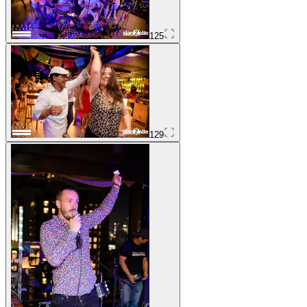
125
129