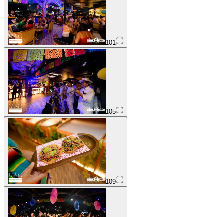
101
105
109