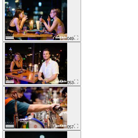
049
053
057