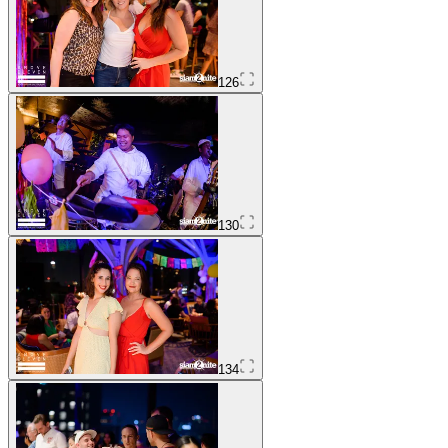
126
130
134