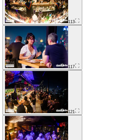
113
117
121