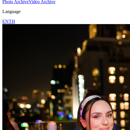
Photo Archive
Video Archive
Language
EN
TH