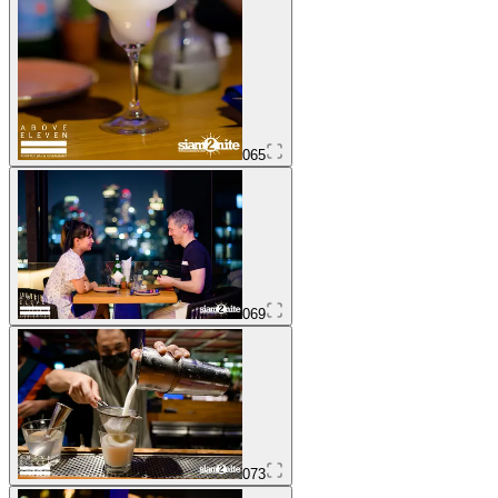
065
069
073