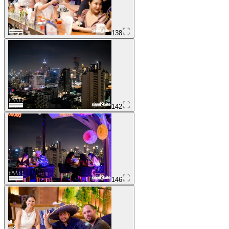
138
142
146