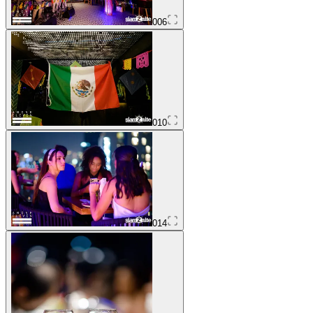
006
010
014