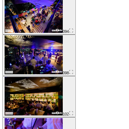
094
098
102