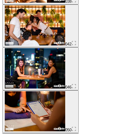
038
042
046
050