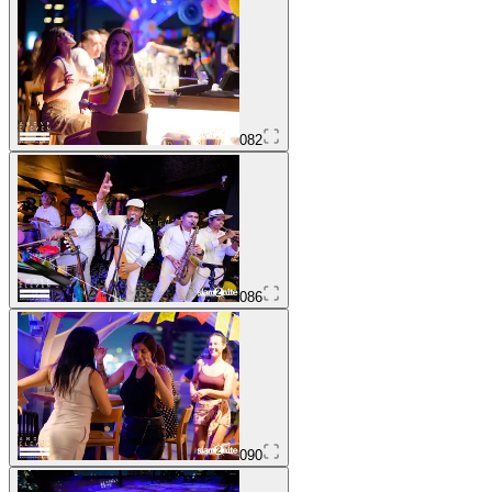
082
086
090