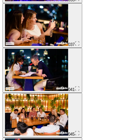
037
041
045