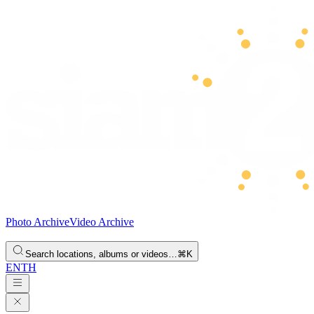
Photo Archive
Video Archive
Search locations, albums or videos…
⌘K
EN
TH