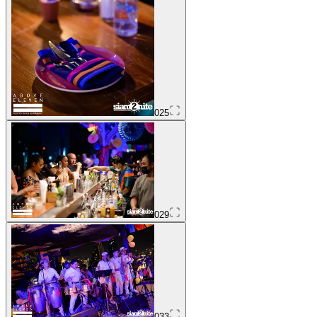
025
029
033