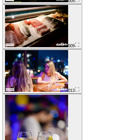
005
009
013