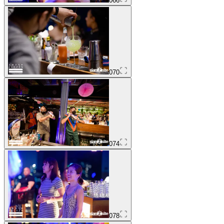
066
070
074
078