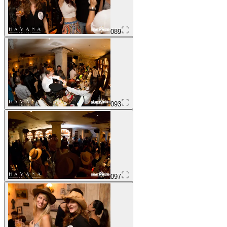
089
093
097