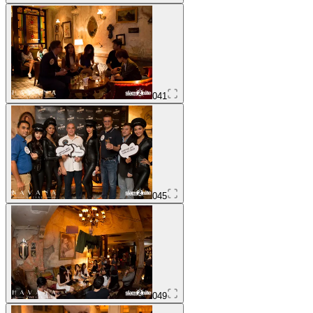
041
045
049