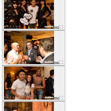
042
046
050