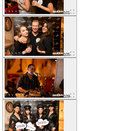
101
105
109