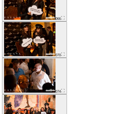
066
070
074