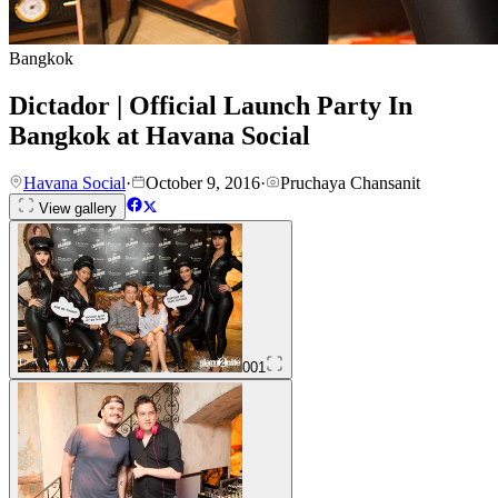
Bangkok
Dictador | Official Launch Party In
Bangkok at Havana Social
Havana Social
·
October 9, 2016
·
Pruchaya Chansanit
View gallery
001