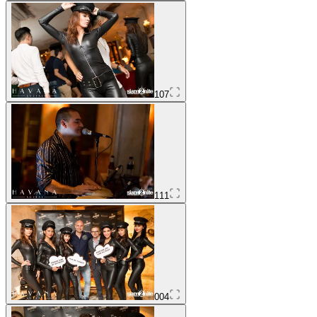
107
111
004