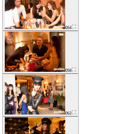
054
058
062