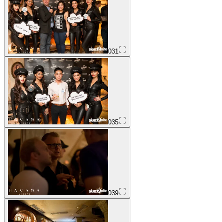
031
035
039