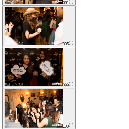
091
095
099
103