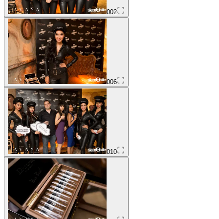
002
006
010