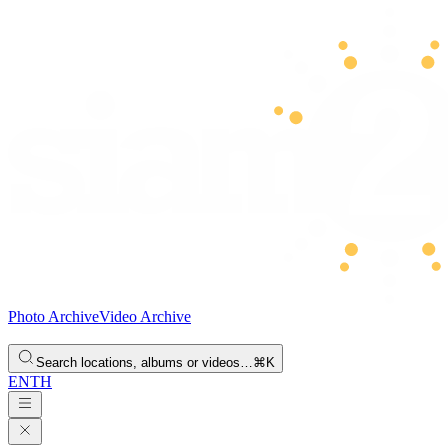
Photo Archive
Video Archive
Search locations, albums or videos…
⌘K
EN
TH