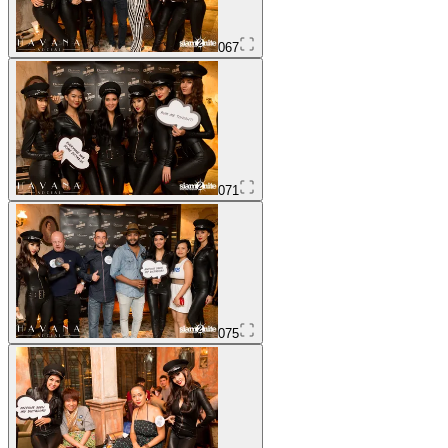
067
071
075