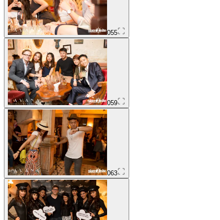
055
059
063