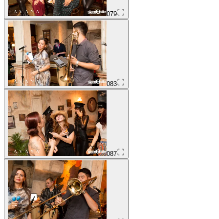
079
083
087