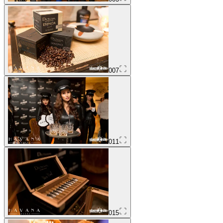
007
011
015