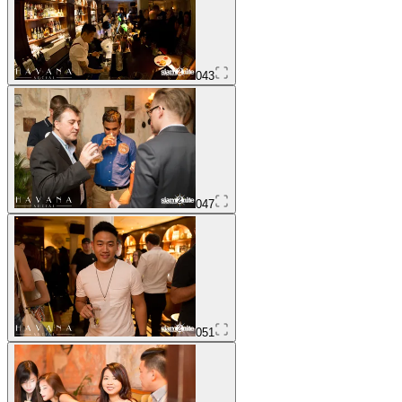
043
047
051