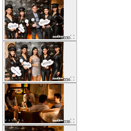
030
034
038