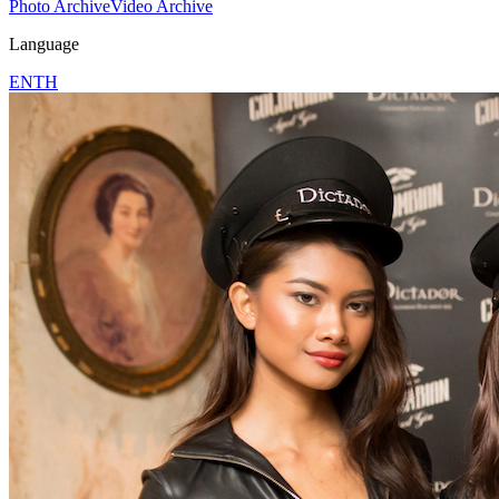
Photo Archive
Video Archive
Language
EN
TH