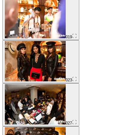
019
023
027