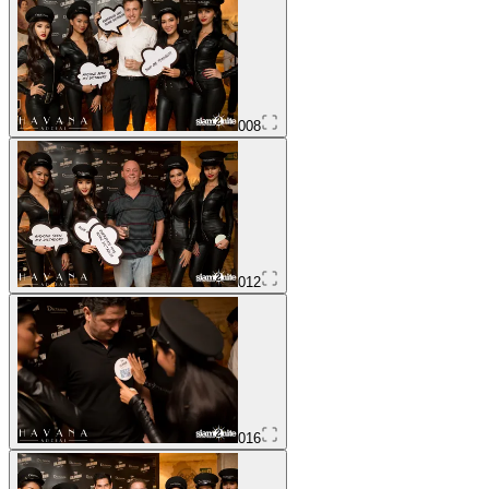
008
012
016