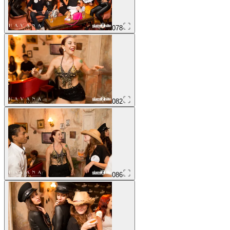
078
082
086