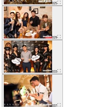
025
029
033
037