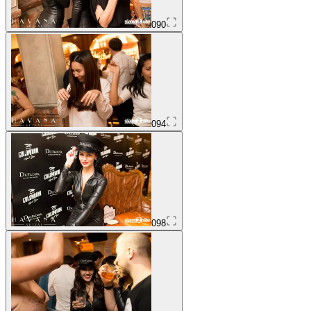
090
094
098