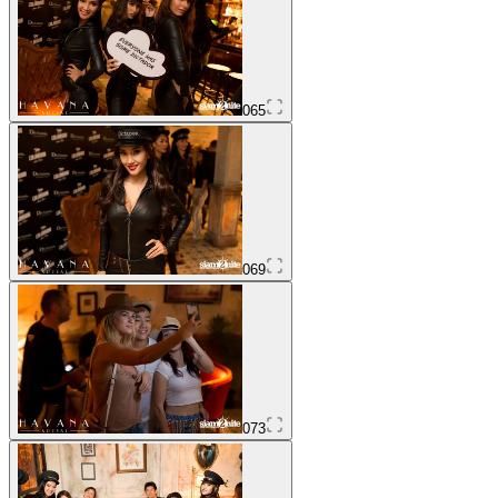
065
069
073