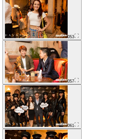
053
057
061