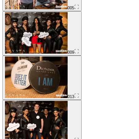
005
009
013