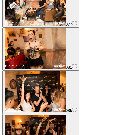
077
081
085