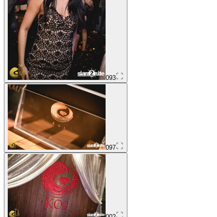
093
097
002