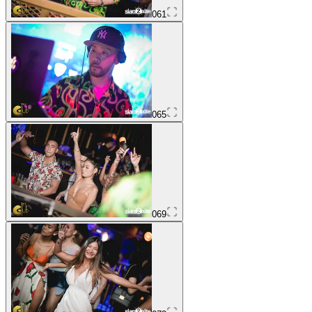
061
065
069