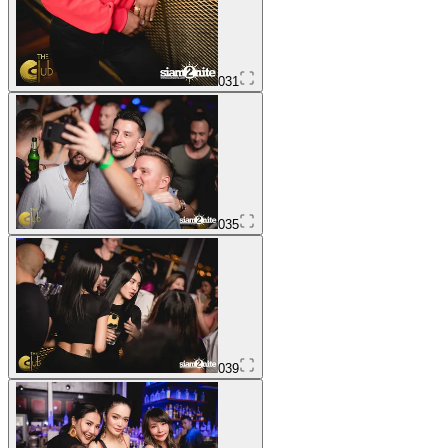
031
035
039