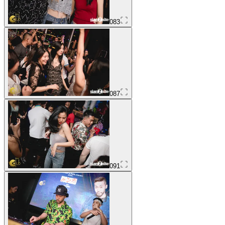
083
087
091