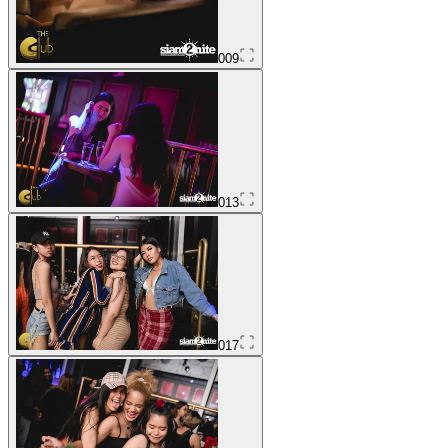
009
013
017