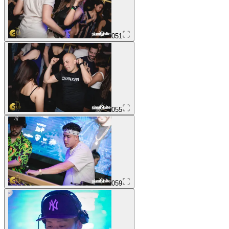
051
055
059