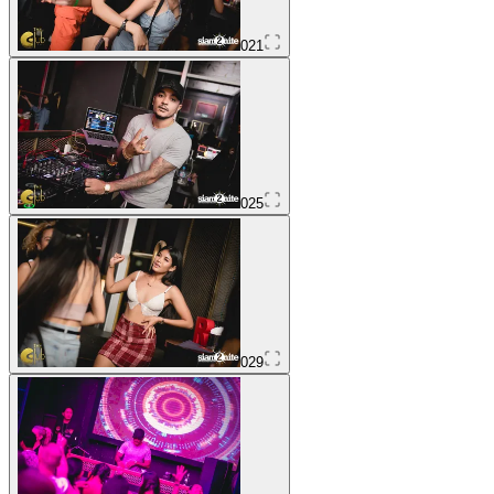
021
025
029