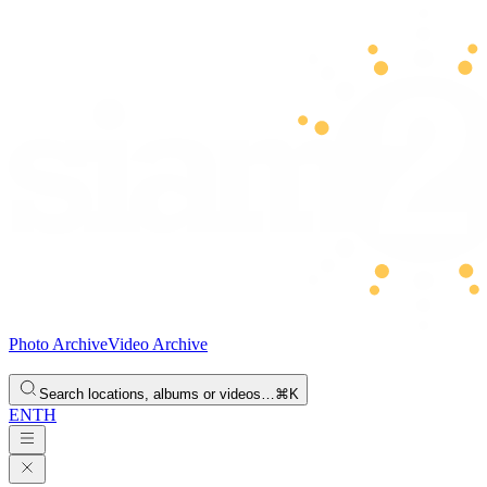
Photo Archive
Video Archive
Search locations, albums or videos…
⌘K
EN
TH