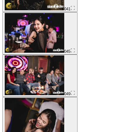
041
045
049