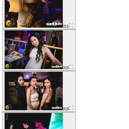
011
015
019