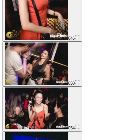
046
050
054