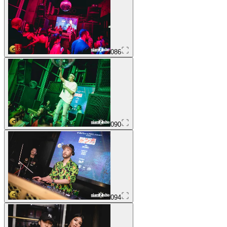
086
090
094