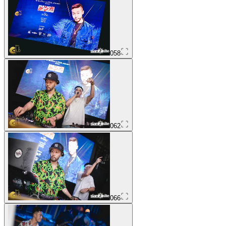
058
062
066