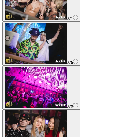
071
075
079