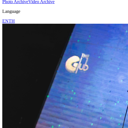
Photo Archive
Video Archive
Language
EN
TH