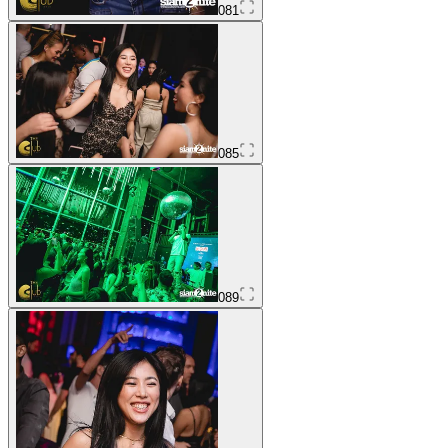
081
085
089