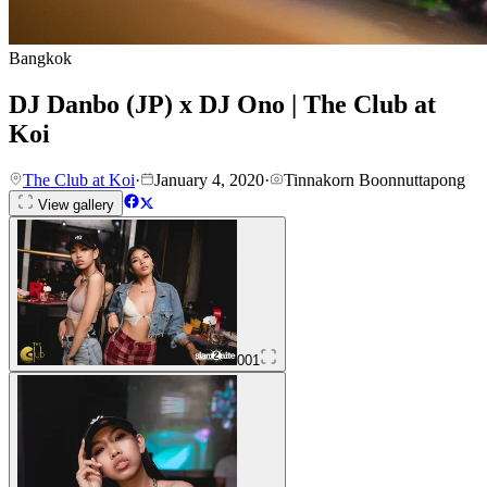
Bangkok
DJ Danbo (JP) x DJ Ono | The Club at
Koi
The Club at Koi
·
January 4, 2020
·
Tinnakorn Boonnuttapong
View gallery
001