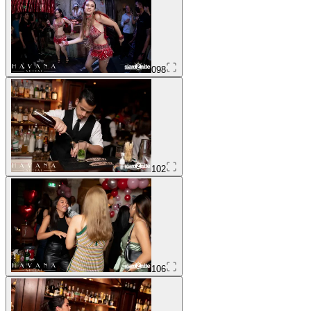
098
102
106