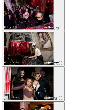
073
077
081