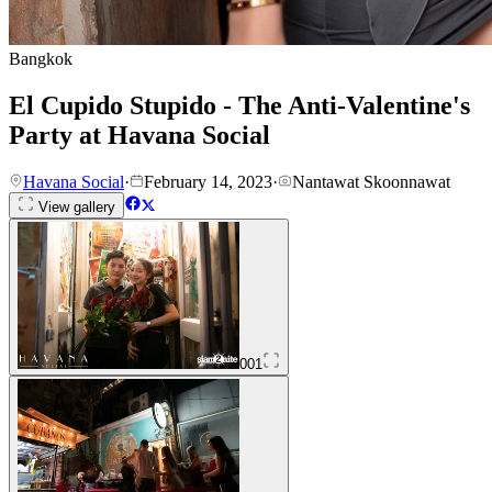
Bangkok
El Cupido Stupido - The Anti-Valentine's
Party at Havana Social
Havana Social
·
February 14, 2023
·
Nantawat Skoonnawat
View gallery
001