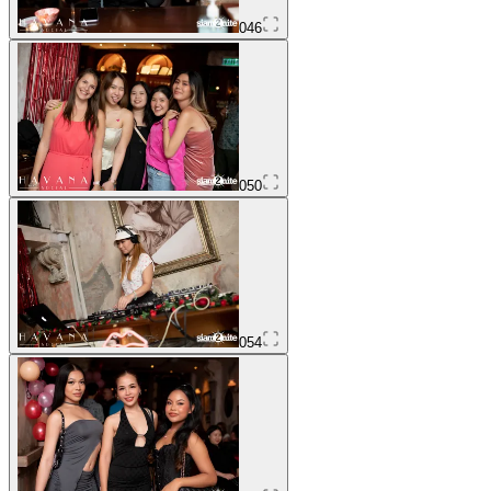
046
050
054