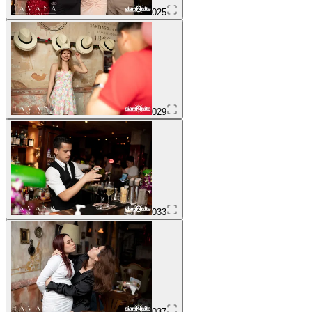
025
029
033
037