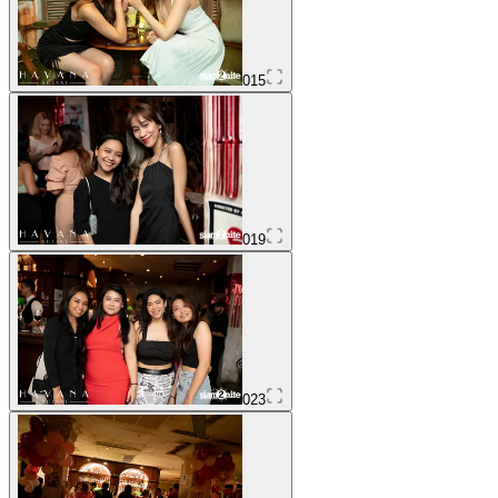
015
019
023