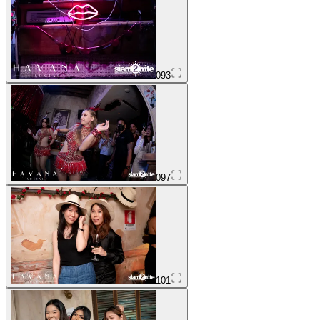
093
097
101