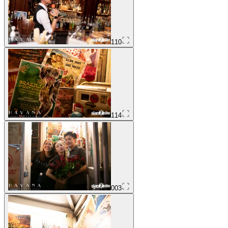
110
114
003