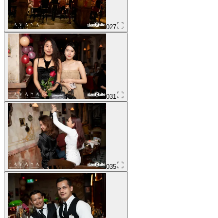
027
031
035