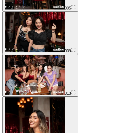
005
009
013