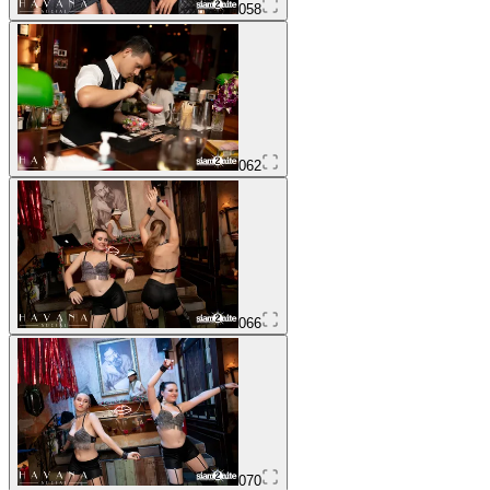
058
062
066
070