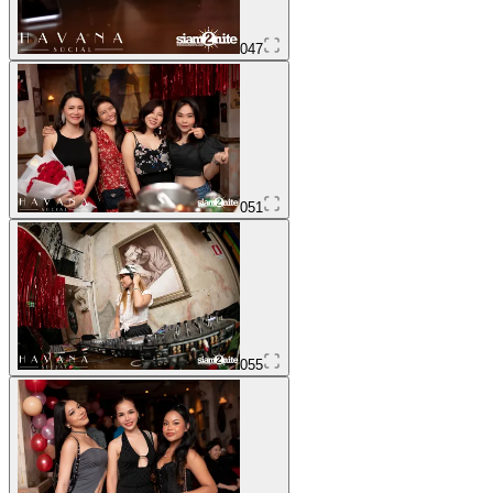
047
051
055