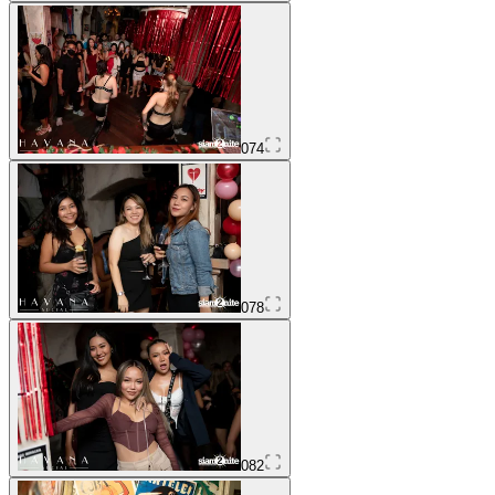
074
078
082