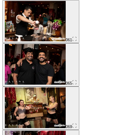
061
065
069