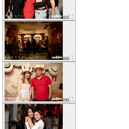
022
026
030