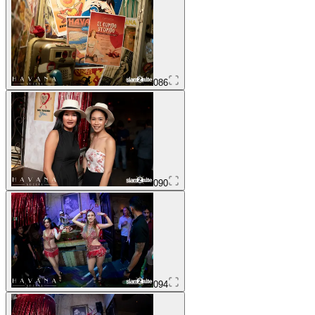
086
090
094