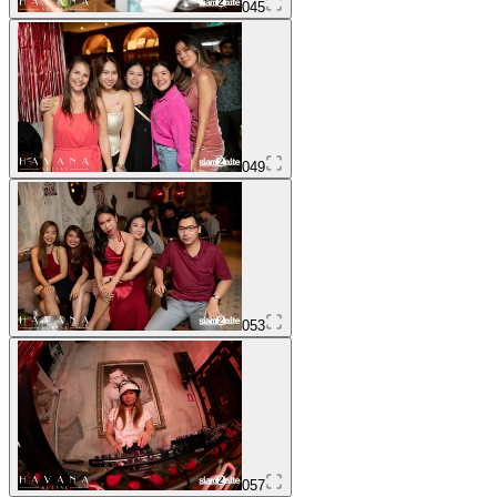
045
049
053
057