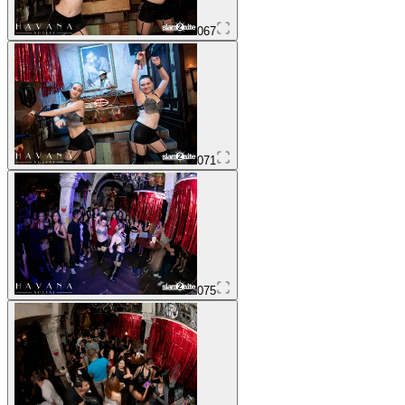
067
071
075