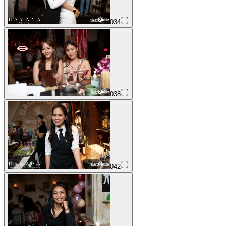
034
038
042