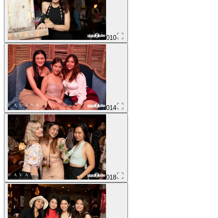
010
014
018