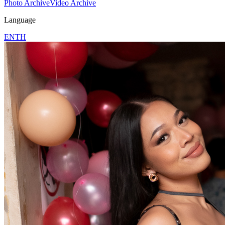
Photo Archive
Video Archive
Language
EN
TH