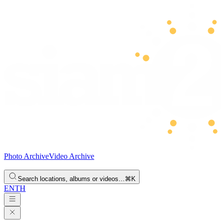
Photo Archive
Video Archive
Search locations, albums or videos…
⌘K
EN
TH