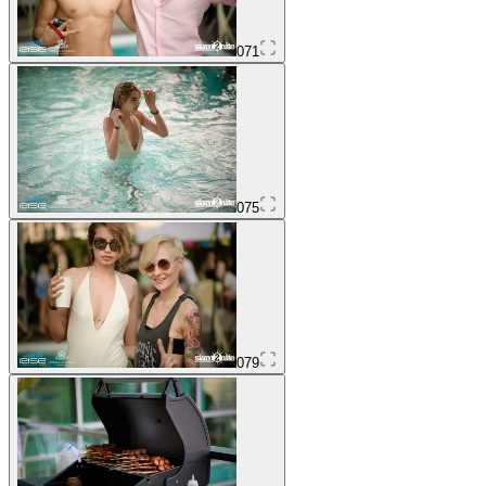
071
075
079