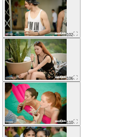
102
106
110