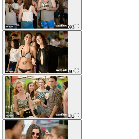
093
097
101