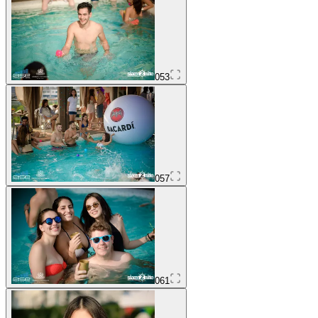
053
057
061