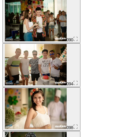
090
094
098