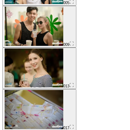
005
009
013
017