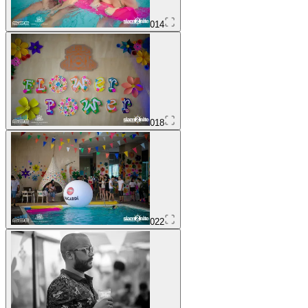
014
018
022