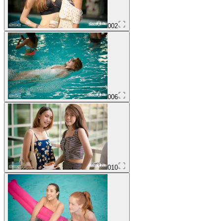
002
006
010