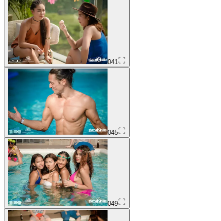
041
045
049