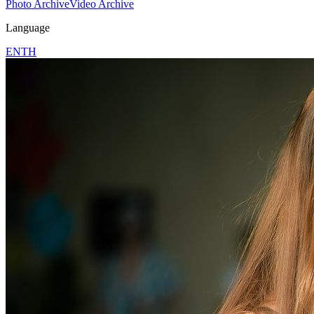
Photo Archive
Video Archive
Language
EN
TH