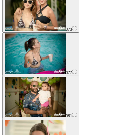
073
077
081