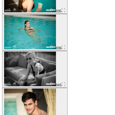
035
039
043