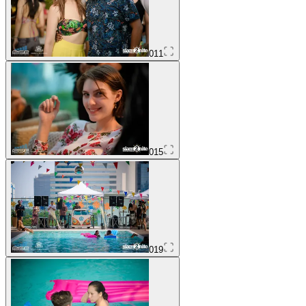
011
015
019