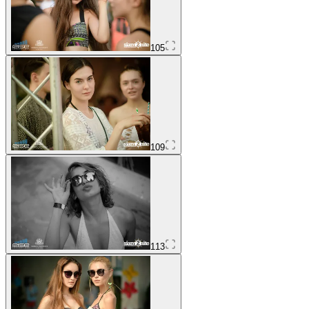
105
109
113