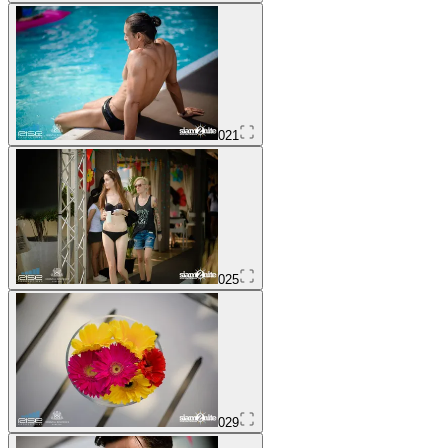
021
025
029