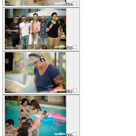
054
058
062
066