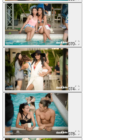
070
074
078