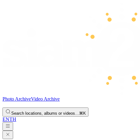
Photo Archive
Video Archive
Search locations, albums or videos…
⌘K
EN
TH