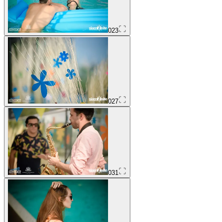
023
027
031