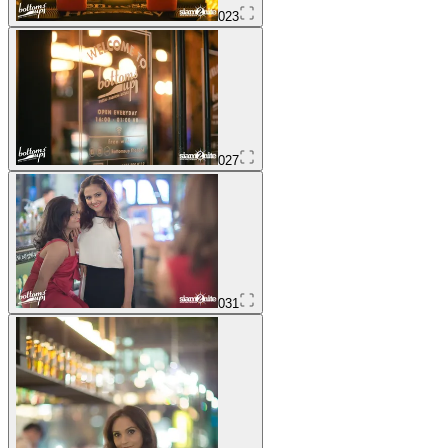
023
027
031