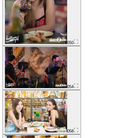
050
054
058