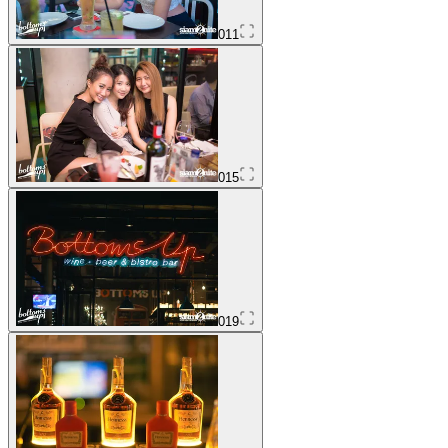
011
015
019