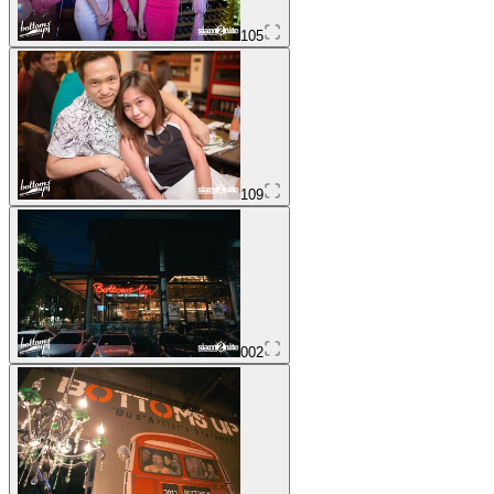
105
109
002