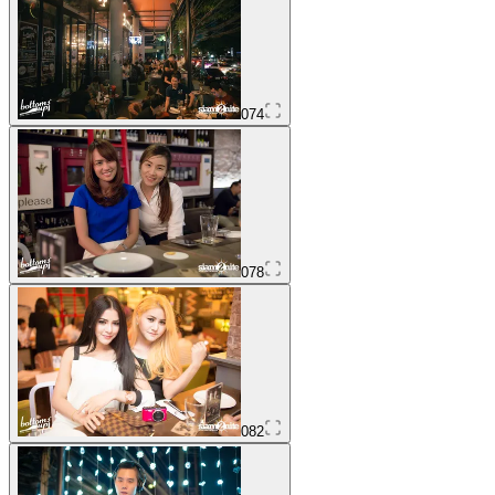
074
078
082