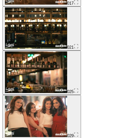
017
021
025
029