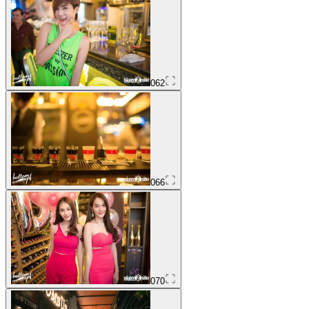
062
066
070