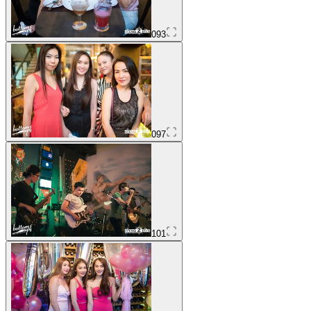
093
097
101