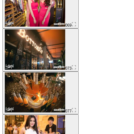
069
073
077