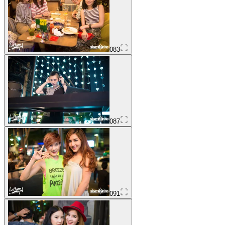
083
087
091