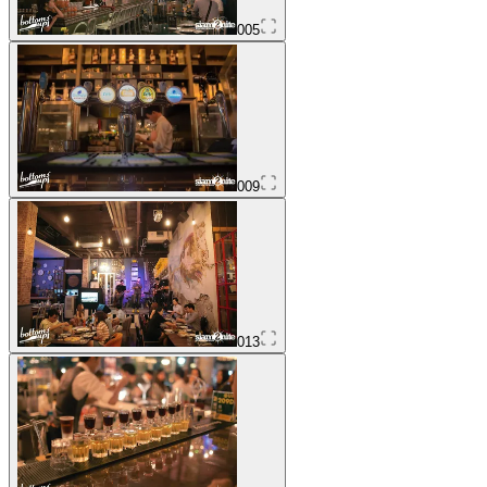
005
009
013