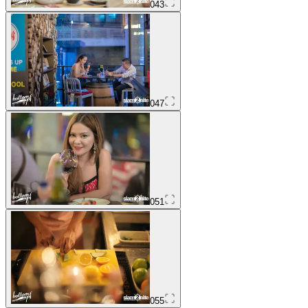
043
047
051
055