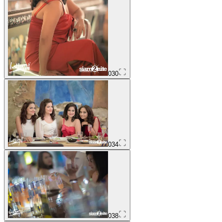
030
034
038