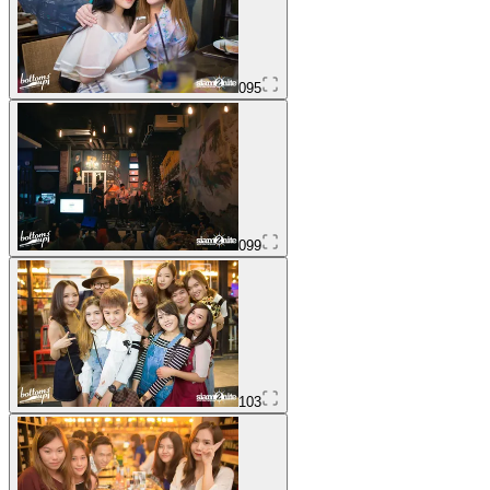
095
099
103