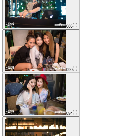
086
090
094