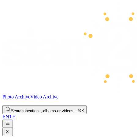
Photo Archive
Video Archive
Search locations, albums or videos…
⌘K
EN
TH