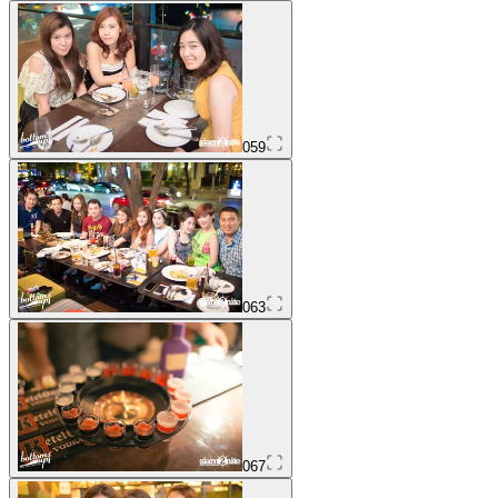
059
063
067