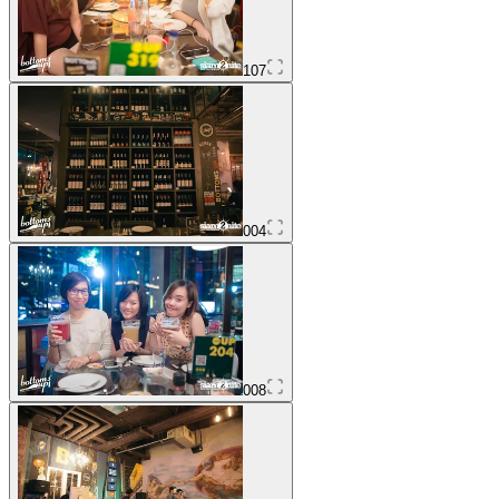
107
004
008