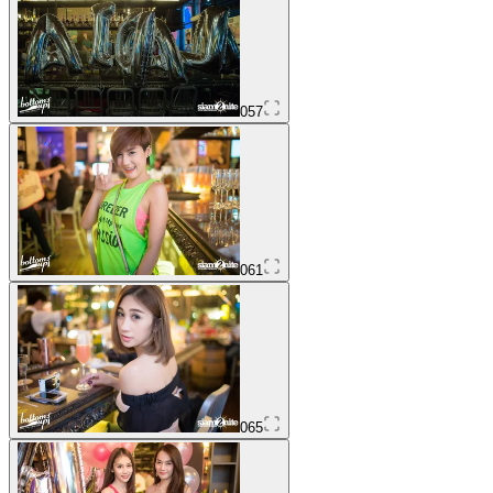
057
061
065