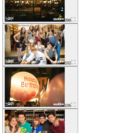
098
102
106