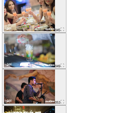
045
049
053