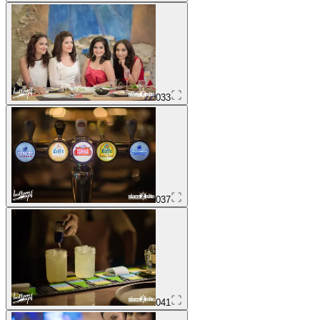
033
037
041