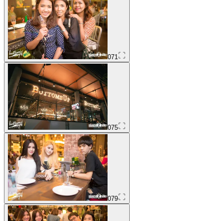
071
075
079