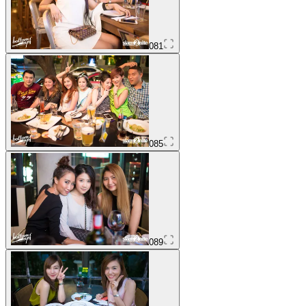
081
085
089