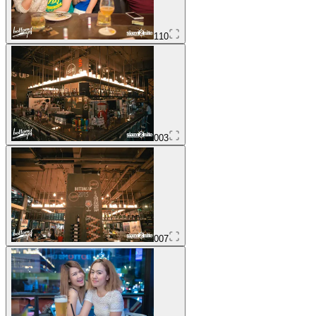
110
003
007