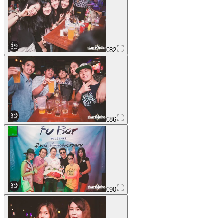
082
086
090