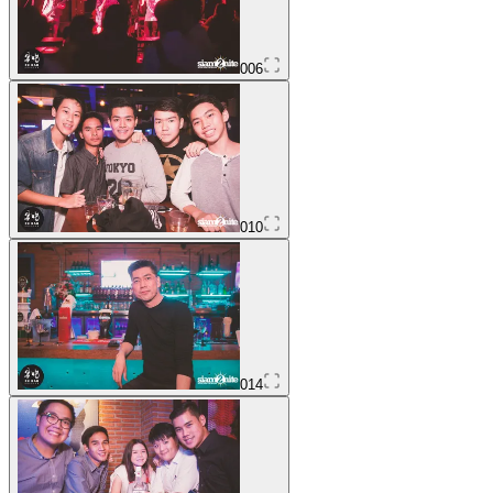
006
010
014