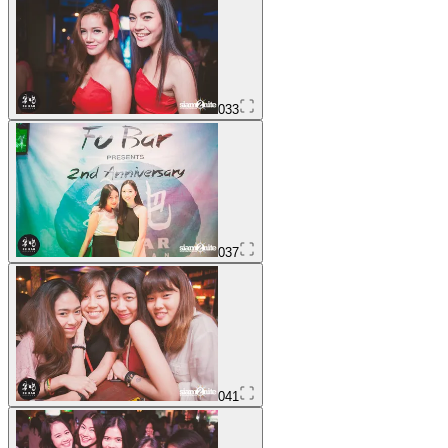
033
037
041