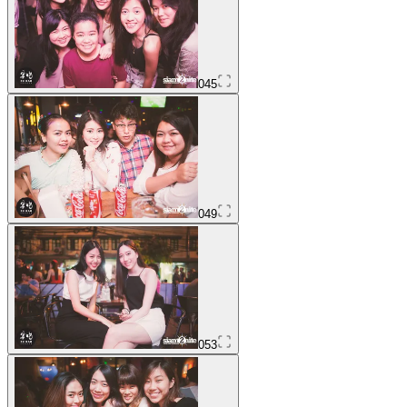
045
049
053