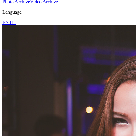
Photo Archive
Video Archive
Language
EN
TH