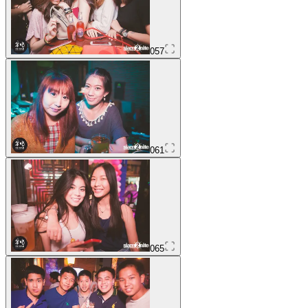
057
061
065