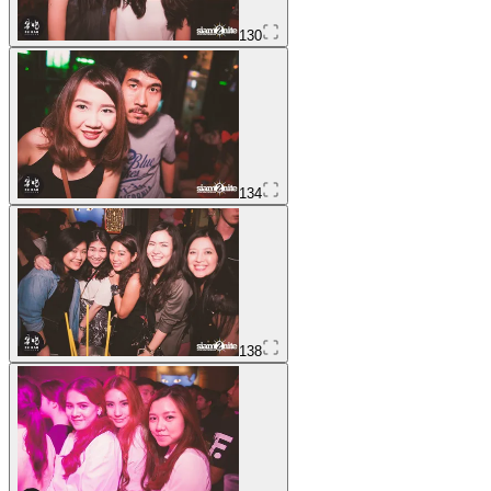
130
134
138