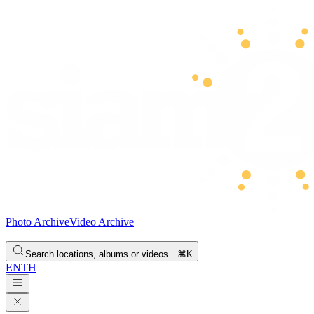
Photo Archive
Video Archive
Search locations, albums or videos…
⌘K
EN
TH