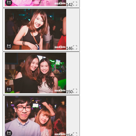
142
146
150
154