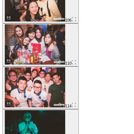
106
110
114