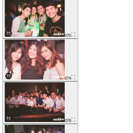
070
074
078