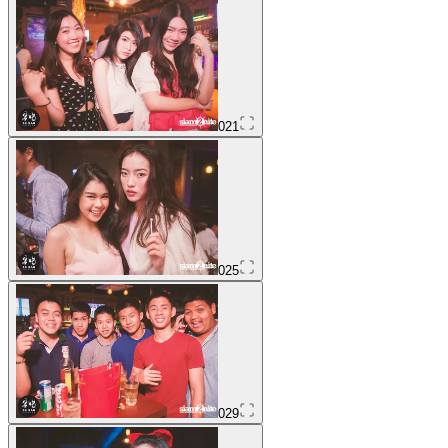
021
025
029