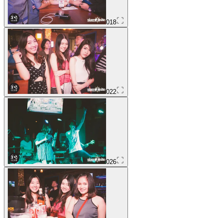
018
022
026