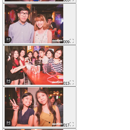
005
009
013
017