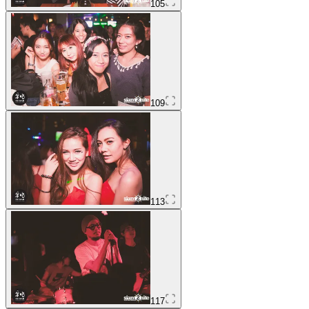
105
109
113
117