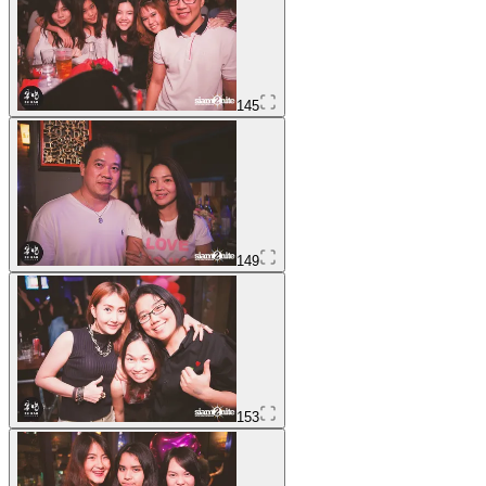
145
149
153