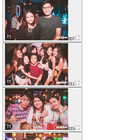
007
011
015