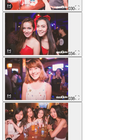
030
034
038