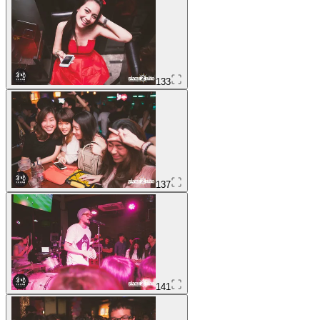
133
137
141