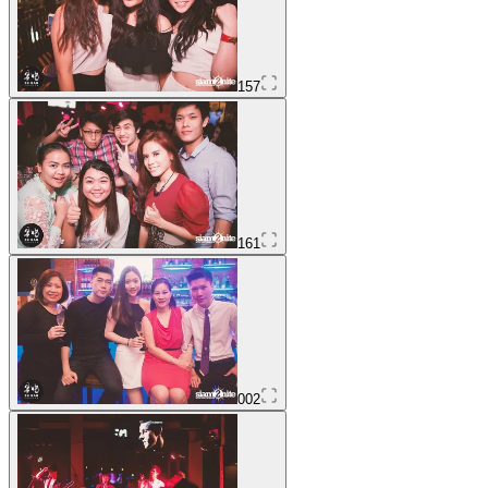
157
161
002