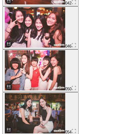
042
046
050
054