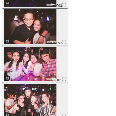
093
097
101