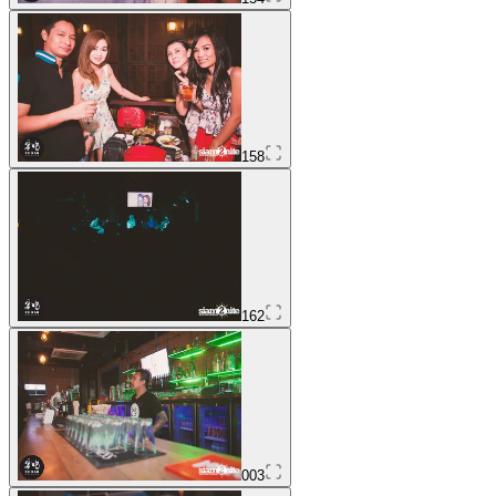
158
162
003