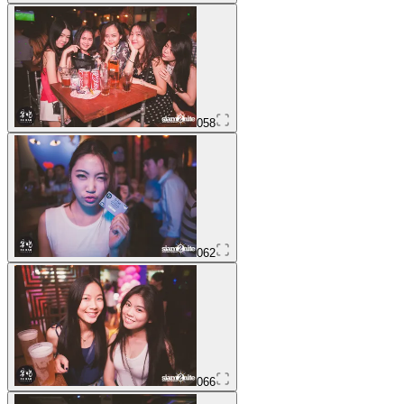
058
062
066