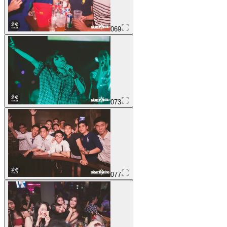
069
073
077