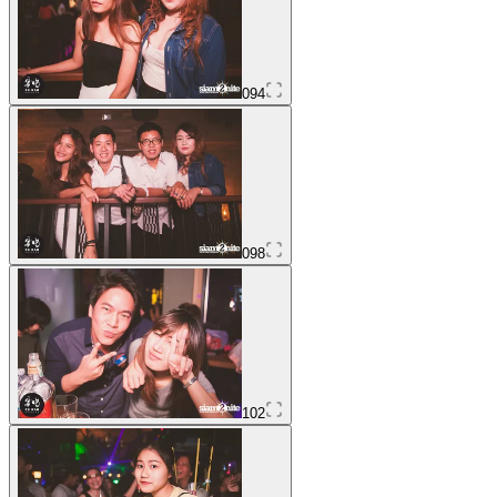
094
098
102