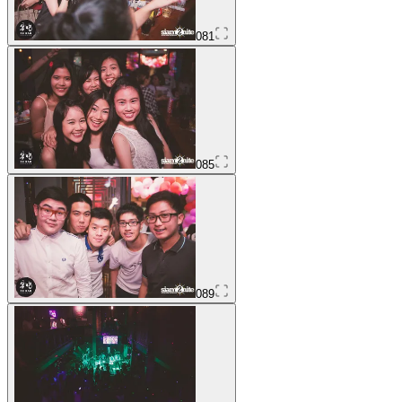
081
085
089