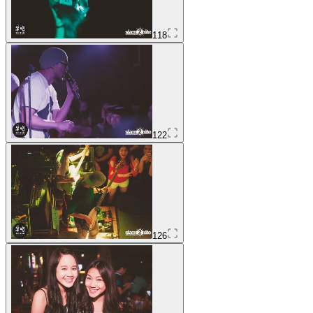
118
122
126