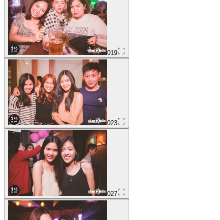
019
023
027