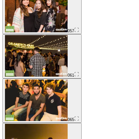
057
061
065