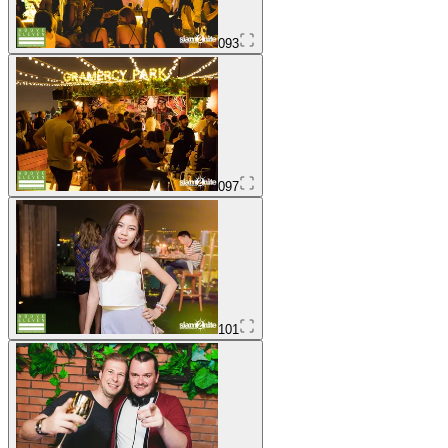
093
097
101