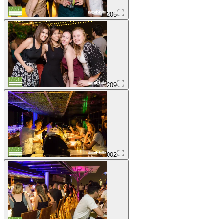
205
209
002