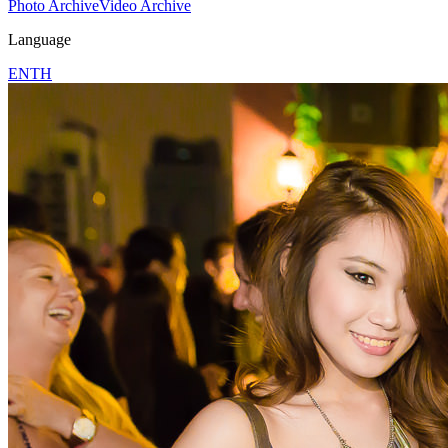
Photo Archive
Video Archive
Language
EN
TH