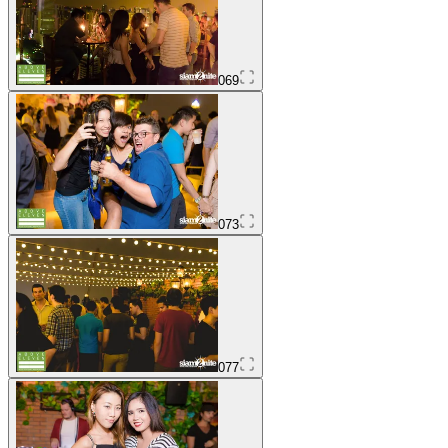
069
073
077