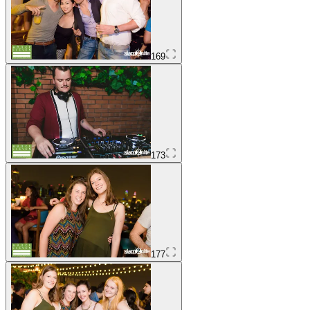
169
173
177