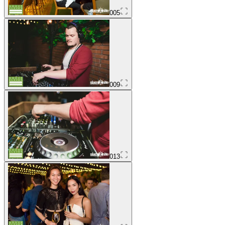
005
009
013