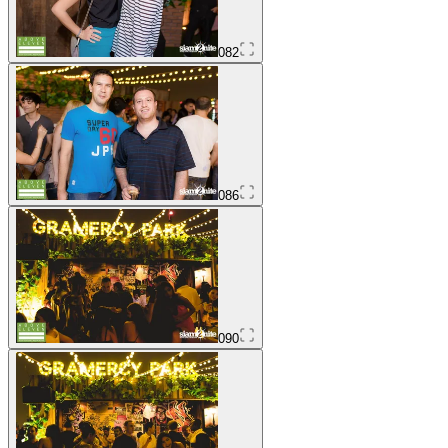
082
086
090