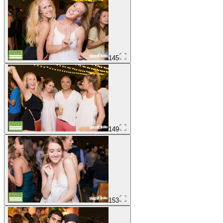
145
149
153