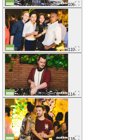
106
110
114
118