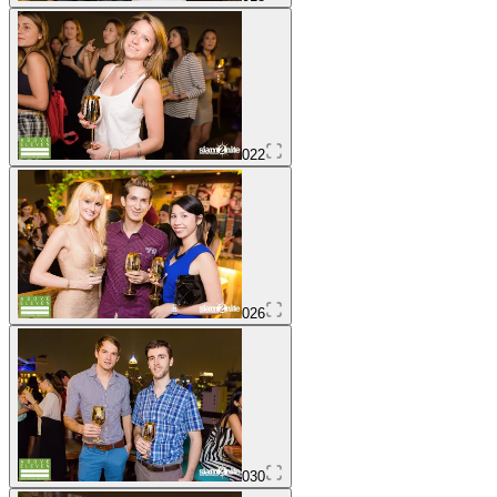
022
026
030