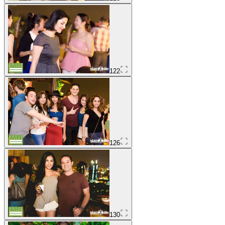
122
126
130