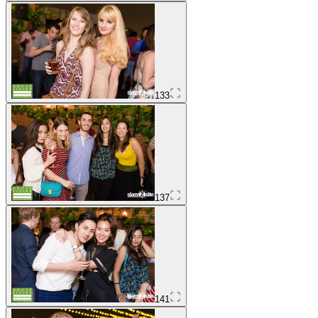
133
137
141