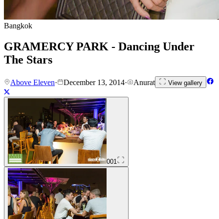
Bangkok
GRAMERCY PARK - Dancing Under
The Stars
Above Eleven
·
December 13, 2014
·
Anurat
View gallery
001