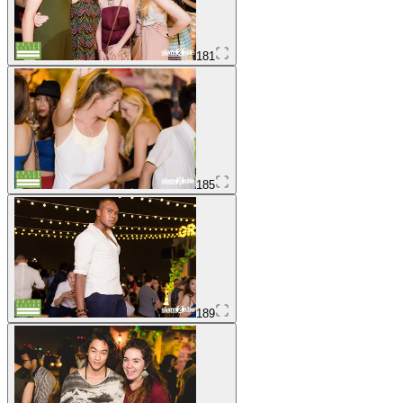
181
185
189