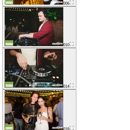
006
010
014
018