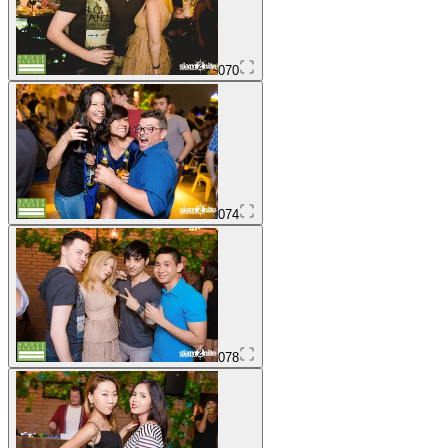
070
074
078