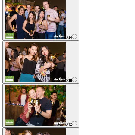
034
038
042