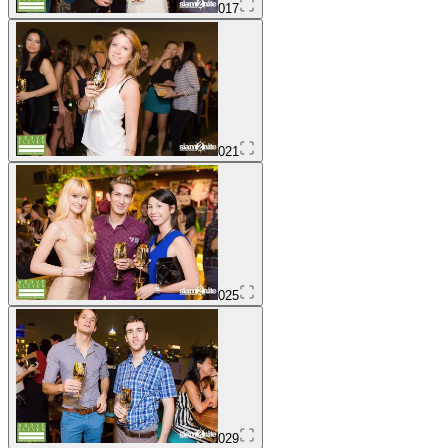
017
021
025
029