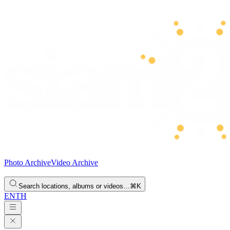
Photo Archive
Video Archive
Search locations, albums or videos…
⌘K
EN
TH