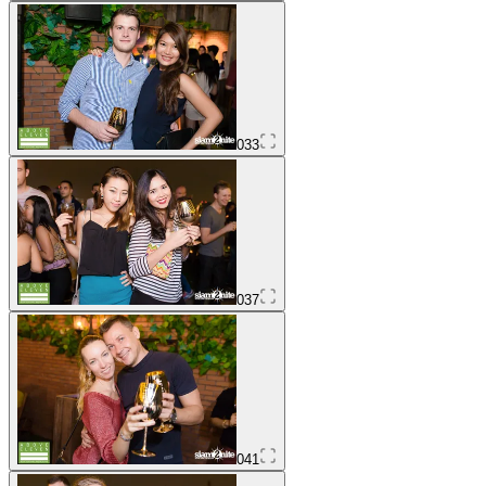
033
037
041