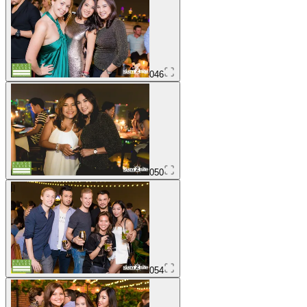
046
050
054