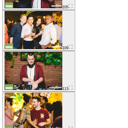
105
109
113