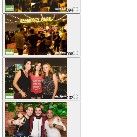
094
098
102