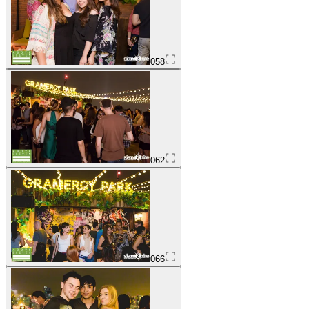
058
062
066