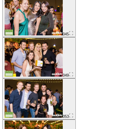
045
049
053