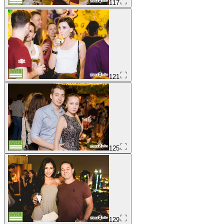
117
121
125
129