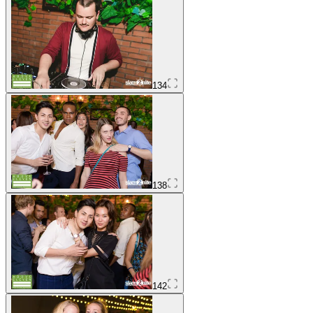
134
138
142