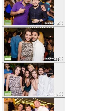
157
161
165