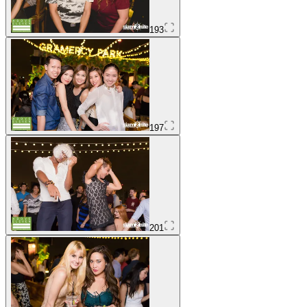
193
197
201