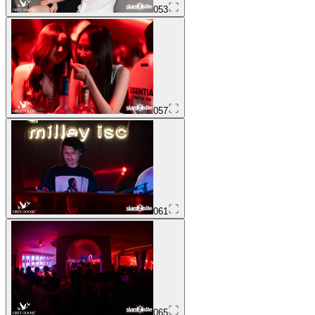
053
057
061
065