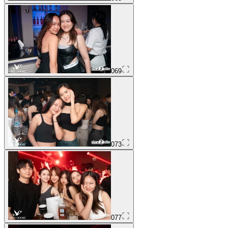
069
073
077