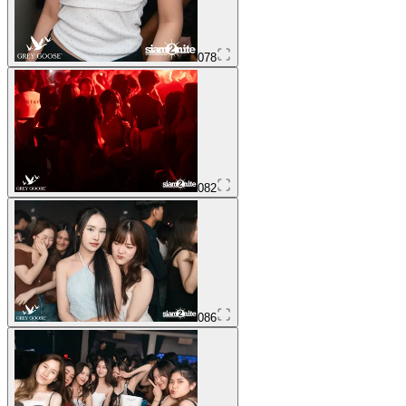
078
082
086