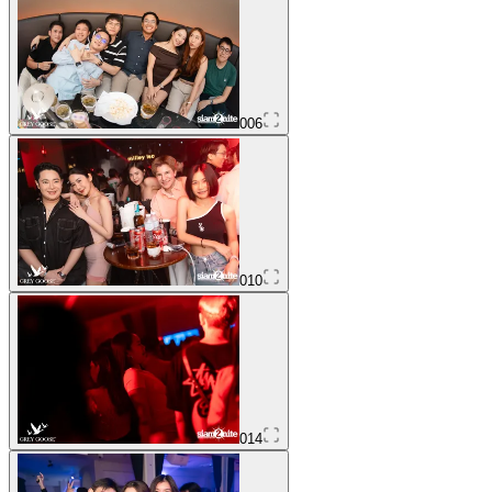
006
010
014