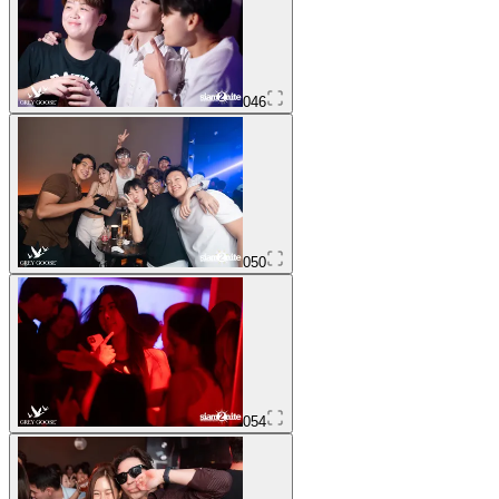
046
050
054