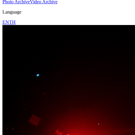
Photo Archive
Video Archive
Language
EN
TH