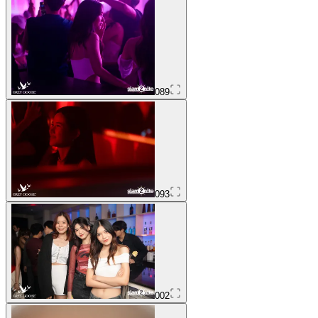
089
093
002