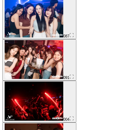
087
091
004