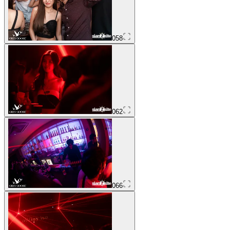
058
062
066