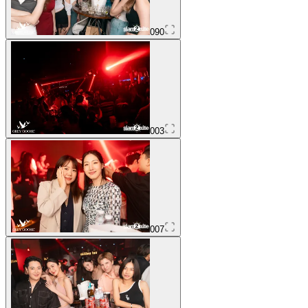
090
003
007