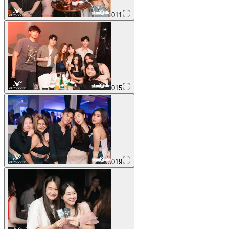
011
015
019