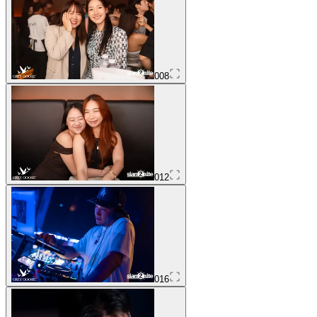
008
012
016