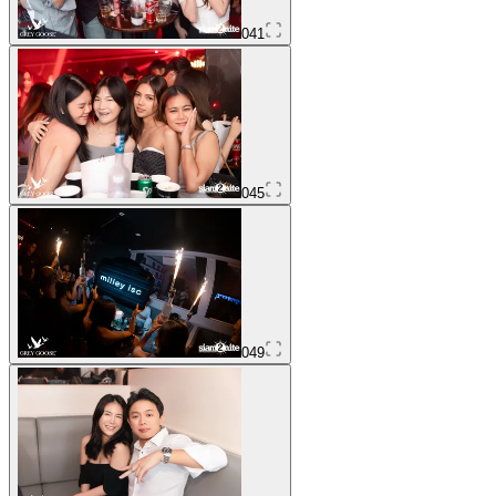
041
045
049