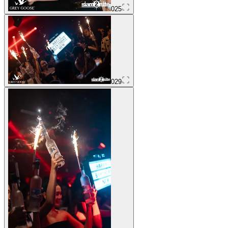
025
029