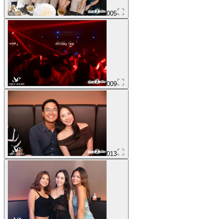
005
009
013