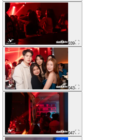
039
043
047