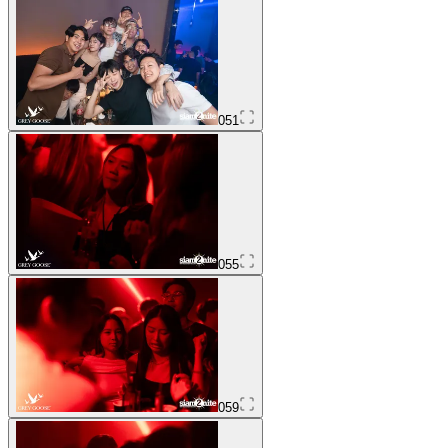
051
055
059