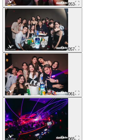
053
057
061
065