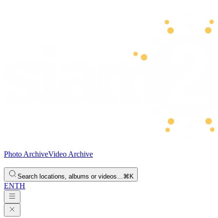
Photo Archive
Video Archive
Search locations, albums or videos…
⌘K
EN
TH