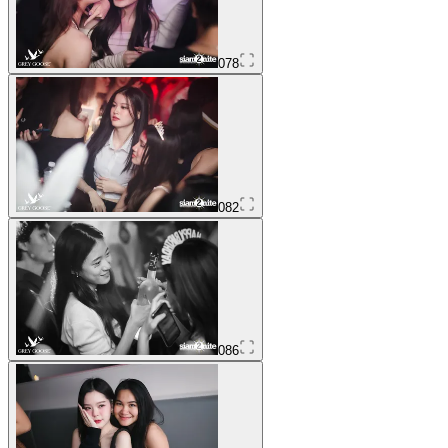
078
082
086