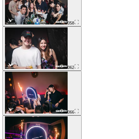
058
062
066