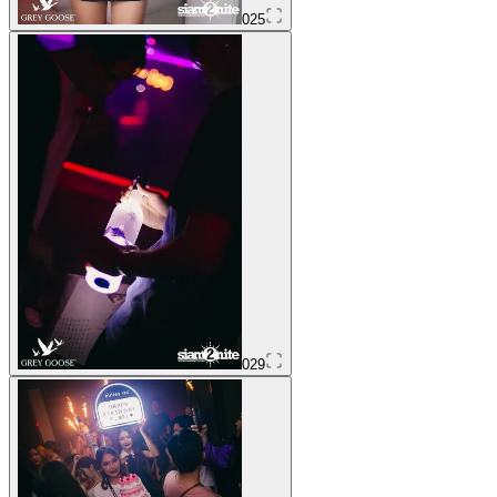
025
029