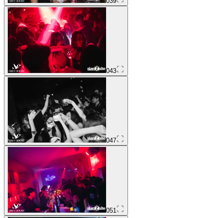
039
043
047
051