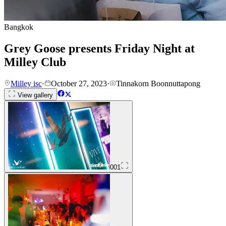
Bangkok
Grey Goose presents Friday Night at
Milley Club
Milley isc
·
October 27, 2023
·
Tinnakorn Boonnuttapong
View gallery
001