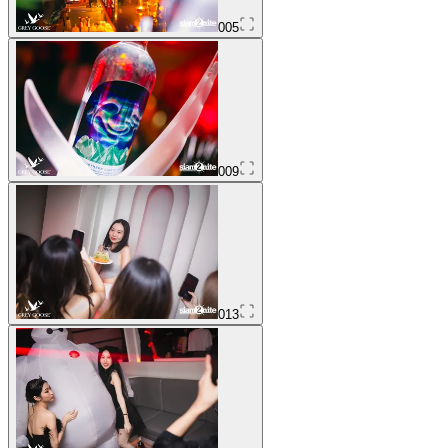
005
009
013