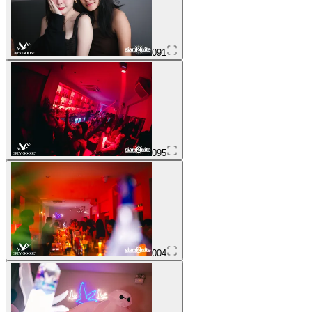
091
095
004