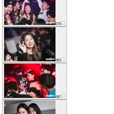
079
083
087