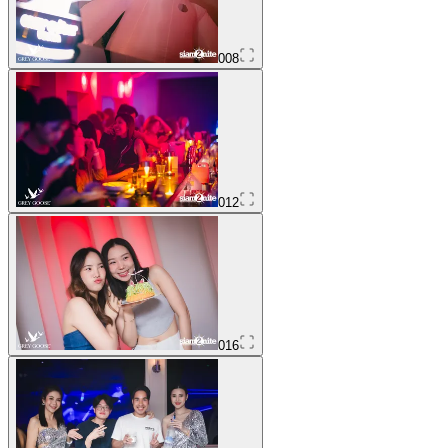
008
012
016