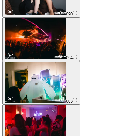
090
094
003