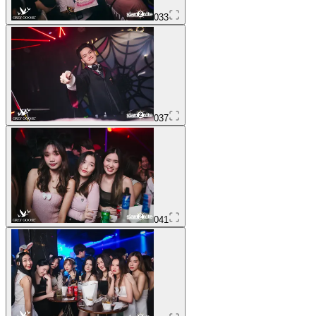
033
037
041