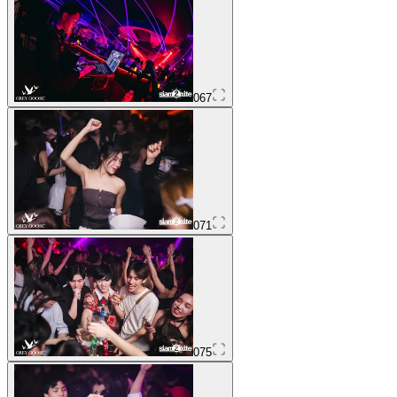
067
071
075