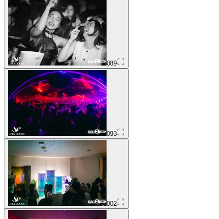
089
093
002