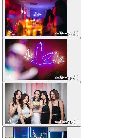
006
010
014