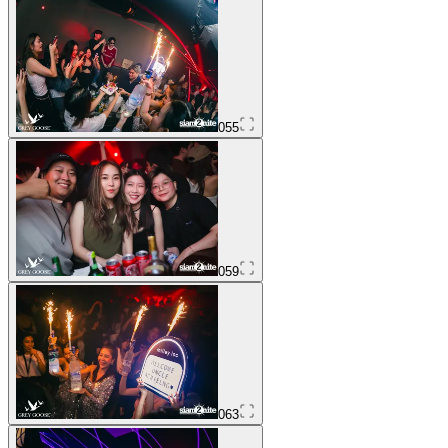
055
059
063