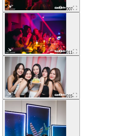
007
011
015