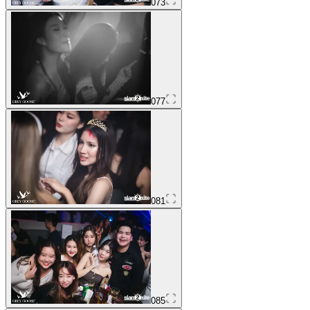
073
077
081
085