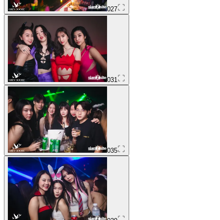
027
031
035