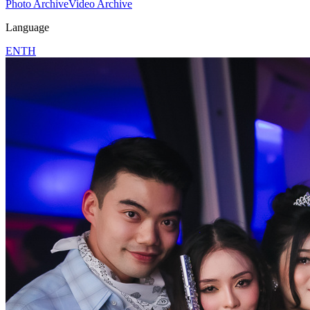
Photo Archive
Video Archive
Language
EN
TH