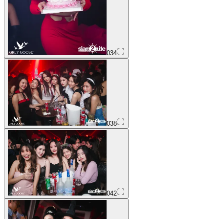
034
038
042