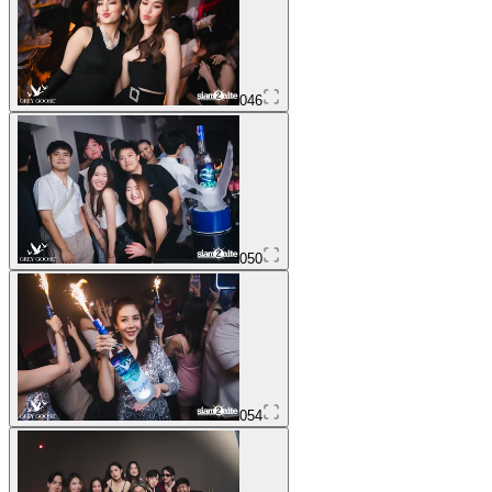
046
050
054