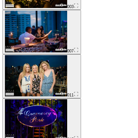
003
007
011