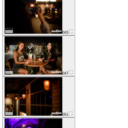
043
047
051