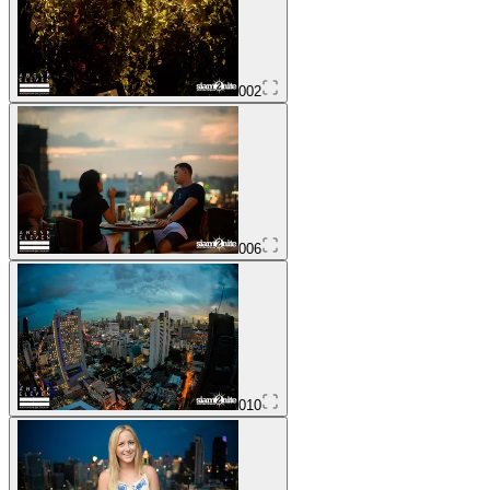
002
006
010