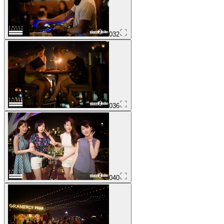
032
036
040