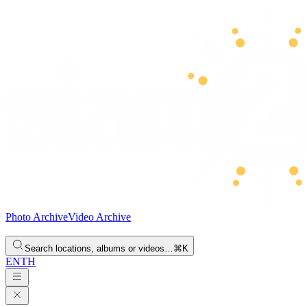
Photo Archive
Video Archive
Search locations, albums or videos…
⌘K
EN
TH