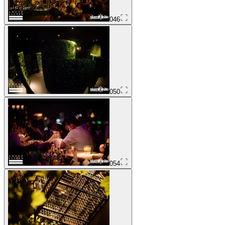
046
050
054