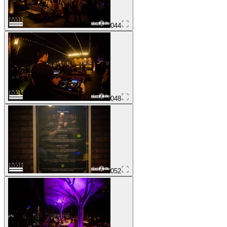
044
048
052