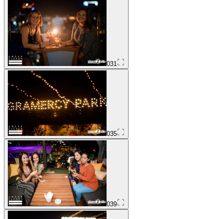
031
035
039