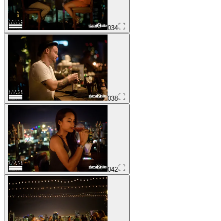
034
038
042