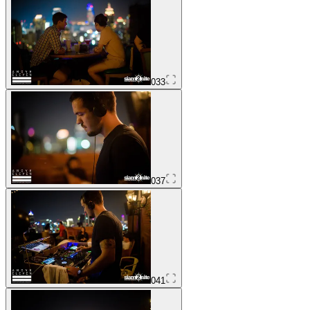
033
037
041