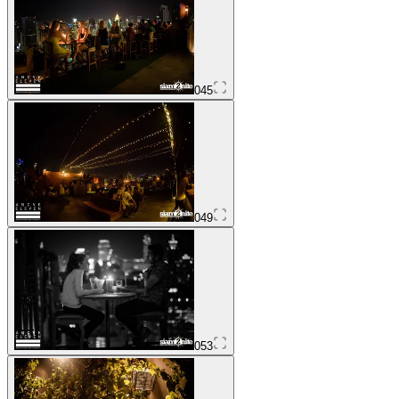
045
049
053