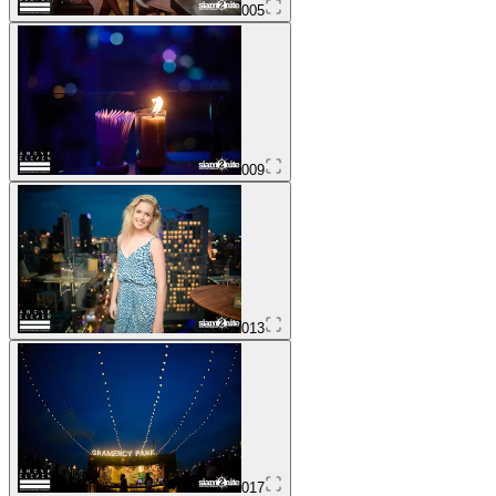
005
009
013
017