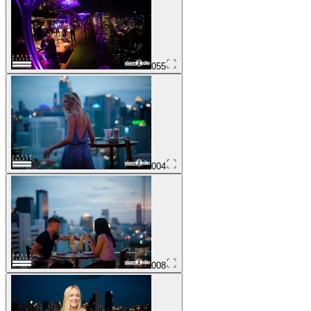
055
004
008