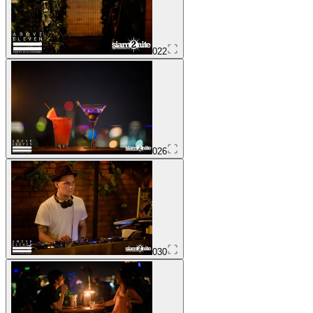
022
026
030