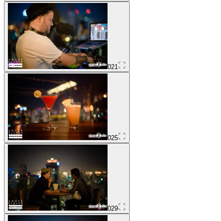
021
025
029