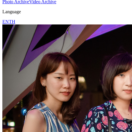
Photo Archive
Video Archive
Language
EN
TH